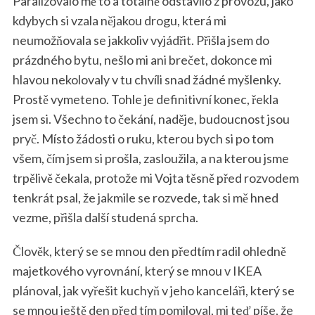
Paralizovalo mě to a totálně odstavilo z provozu, jako
kdybych si vzala nějakou drogu, která mi
neumožňovala se jakkoliv vyjádřit. Přišla jsem do
prázdného bytu, nešlo mi ani brečet, dokonce mi
hlavou nekolovaly v tu chvíli snad žádné myšlenky.
Prostě vymeteno. Tohle je definitivní konec, řekla
jsem si. Všechno to čekání, naděje, budoucnost jsou
pryč. Místo žádosti o ruku, kterou bych si po tom
všem, čím jsem si prošla, zasloužila, a na kterou jsme
trpělivě čekala, protože mi Vojta těsně před rozvodem
tenkrát psal, že jakmile se rozvede, tak si mě hned
vezme, přišla další studená sprcha.
Člověk, který se se mnou den předtím radil ohledně
majetkového vyrovnání, který se mnou v IKEA
plánoval, jak vyřešit kuchyň v jeho kanceláři, který se
se mnou ještě den před tím pomiloval, mi teď píše, že