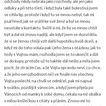
odchody nikdy nebrala jako rozchody, ale jen jako
odluky a při této třetí, i když byla také bolestivá jsem
se cítila líp, protože i když tu se mnou nebyl, tak mi
psal hned, jak se vrátil ke své ženě a byl se mnou
neustále v kontaktu. Svěřil si mi, že by se mnou chtěl
být a dal mi znovu naději, ale když jsem se dozvěděla,
že si se ženou chtějí vzít další hypotéku kvůli dceři, a
když mi do toho volala pak i jeho žena s otázkou, jak to
tedy s Vojtou mám, rozhodla jsem se to ukončit a dát
se do kupy, protože už to takhle dál nešlo a měla jsem
pocit, že ztrácím čas, a že Vojta opravdu neví, co chce,
a že jeho nerozhodnost ničí ve finále nás všechny.
Vojta poslechl, na chvíli se odmlčel, pak mi napsal
k svátku, později k vánocům, a když jsem přijela po
Vánocích od mamky k sobě domu, čekala na mě obálka
s milou knížečkou s citáty a přáním. Znovu mě to