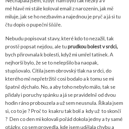
Nechápala jsem, vždyť nám bylo tak hezky a v
mé hlavě mi stále koloval email z narozenin, jak mě
miluje, jak se ho nezbavím a najednou je pryč a já si tu
čtu dopis o pupeční šňůře.
Nebudu popisovat stavy, které kdo to nezažil, tak
prostě popsat nejdou, ale tu
prudkou bolest v srdci,
bych přirovnala k bolesti, když mi umřel tatínek. A
nejhorší bylo, že se to nelepšilo ba naopak,
stupňovalo. Cítila jsem obrovský tlak na srdci, do
kterého mě nepřetržitě cosi bodalo a k tomu se mi
špatně dýchalo. No, a aby toho nebylo málo, tak se
přidaly i poruchy spánku a já se pravidelně od dvou
hodin ráno probouzela a už sem neusnula. Říkala jsem
si, co to je ? Proč to ksakru tak bolí a
kdy už
to skončí
?
Den co den mi kolovali pořád dokola jedny a ty samé
otázky, co sem provedla, kde jsem udělala chybu a