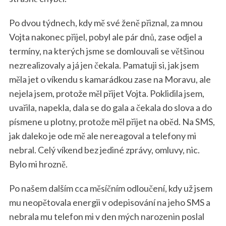
Po dvou týdnech, kdy mě své ženě přiznal, za mnou
Vojta nakonec přijel, pobyl ale pár dnů, zase odjel a
termíny, na kterých jsme se domlouvali se většinou
nezrealizovaly a já jen čekala. Pamatuji si, jak jsem
měla jet o víkendu s kamarádkou zase na Moravu, ale
nejela jsem, protože měl přijet Vojta. Poklidila jsem,
uvařila, napekla, dala se do gala a čekala do slova a do
písmene u plotny, protože měl přijet na oběd. Na SMS,
jak daleko je ode mě ale nereagoval a telefony mi
nebral. Celý víkend bez jediné zprávy, omluvy, nic.
Bylo mi hrozně.
Po našem dalším cca měsíčním odloučení, kdy už jsem
mu neopětovala energii v odepisování na jeho SMS a
nebrala mu telefon mi v den mých narozenin poslal