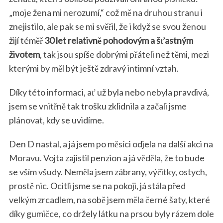
„moje žena mi nerozumí,“ což mě na druhou stranu i
znejistilo, ale pak se mi svěřil, že i když se svou ženou
žijí téměř
30 let relativně pohodovým a šťastným
životem
, tak jsou spíše dobrými přáteli než těmi, mezi
kterými by měl být ještě zdravý intimní vztah.
Díky této informaci, ať už byla nebo nebyla pravdivá,
jsem se vnitřně tak trošku zklidnila a začali jsme
plánovat, kdy se uvidíme.
Den D nastal, a já jsem po měsíci odjela na další akci na
Moravu. Vojta zajistil penzion a já věděla, že to bude
se vším všudy. Neměla jsem zábrany, výčitky, ostych,
prostě nic. Ocitli jsme se na pokoji, já stála před
velkým zrcadlem, na sobě jsem měla černé šaty, které
díky gumičce, co držely látku na prsou byly rázem dole