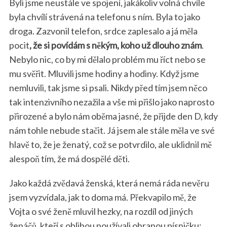
Byli jsme neustále ve spojení, jakákoliv volná chvíle
byla chvílí strávená na telefonu s ním. Byla to jako
droga. Zazvonil telefon, srdce zaplesalo a já měla
pocit
, že si povídám s někým, koho už dlouho znám
.
Nebylo nic, co by mi dělalo problém mu říct nebo se
mu svěřit. Mluvili jsme hodiny a hodiny. Když jsme
nemluvili, tak jsme si psali. Nikdy před tím jsem něco
tak intenzivního nezažila a vše mi přišlo jako naprosto
přirozené a bylo nám oběma jasné, že přijde den D, kdy
nám tohle nebude stačit. Já jsem ale stále měla ve své
hlavě to, že je ženatý, což se potvrdilo, ale uklidnil mě
alespoň tím, že má dospělé děti.
Jako každá zvědavá ženská, která nemá ráda nevěru
jsem vyzvídala, jak to doma má. Překvapilo mě, že
Vojta o své ženě mluvil hezky, na rozdíl od jiných
ženáčů, kteří s oblibou používali ohranou písničku: