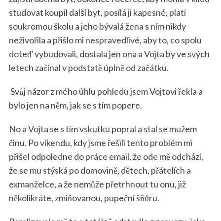
studovat koupil další byt, posílá ji kapesné, platí
soukromou školu a jeho bývalá žena s ním nikdy
neživořila a přišlo mi nespravedlivé, aby to, co spolu
doteď vybudovali, dostala jen ona a Vojta by ve svých
letech začínal v podstatě úplně od začátku.
Svůj názor z mého úhlu pohledu jsem Vojtovi řekla a
bylo jen na něm, jak se s tím popere.
No a Vojta se s tím vskutku popral a stal se mužem
činu. Po víkendu, kdy jsme řešili tento problém mi
přišel odpoledne do práce email, že ode mě odchází,
že se mu stýská po domovině, dětech, přátelích a
exmanželce, a že nemůže přetrhnout tu onu, již
několikráte, zmiňovanou, pupeční šňůru.