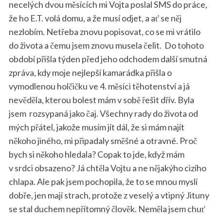
necelých dvou měsících mi Vojta poslal SMS do práce,
že ho E.T. volá domu, a že musí odjet, a ať se něj
nezlobím. Netřeba znovu popisovat, co se mi vrátilo
do života a čemu jsem znovu musela čelit.
Do tohoto
období přišla týden před jeho odchodem další smutná
zpráva, kdy moje nejlepší kamarádka přišla o
vymodlenou holčičku ve 4. měsíci těhotenství a já
nevěděla, kterou bolest mám v sobě řešit dřív. Byla
jsem
rozsypaná jako čaj. Všechny rady do života od
mých přátel, jakože musím jít dál, že si mám najít
někoho jiného, mi připadaly směšné a otravné. Proč
bych si někoho hledala? Copak to jde, když mám
v srdci obsazeno? Já chtěla Vojtu a ne nějakýho cizího
chlapa. Ale pak jsem pochopila, že to se mnou myslí
dobře, jen mají strach, protože z veselý a vtipný Jituny
se stal duchem nepřítomný člověk. Neměla jsem chuť