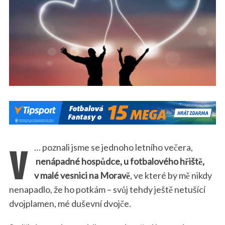
v
… poznali jsme se jednoho letního večera,
nenápadné hospůdce, u fotbalového hřiště,
v malé vesnici na Moravě
, ve které by mě nikdy
nenapadlo, že ho potkám – svůj tehdy ještě netušící
dvojplamen, mé duševní dvojče.