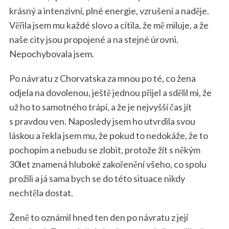
krásný a intenzivní, plné energie, vzrušení a naděje.
Věřila jsem mu každé slovo a cítila, že mě miluje, a že
naše city jsou propojené a na stejné úrovni.
Nepochybovala jsem.
Po návratu z Chorvatska za mnou po té, co žena
odjela na dovolenou, ještě jednou přijel a sdělil mi, že
už ho to samotného trápí, a že je nejvyšší čas jít
s pravdou ven. Naposledy jsem ho utvrdila svou
láskou a řekla jsem mu, že pokud to nedokáže, že to
pochopím a nebudu se zlobit, protože žít s někým
30let znamená hluboké zakořenění všeho, co spolu
prožili a já sama bych se do této situace nikdy
nechtěla dostat.
Ženě to oznámil hned ten den po návratu z její