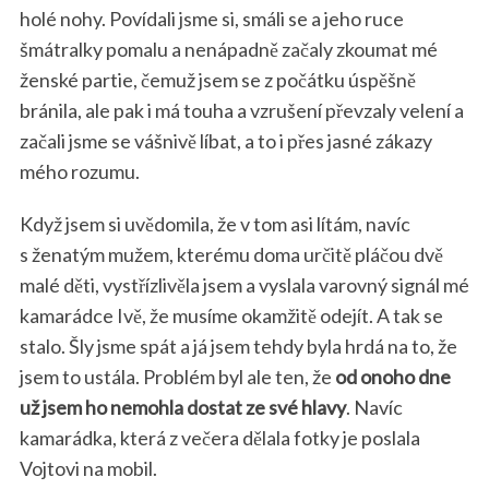
holé nohy. Povídali jsme si, smáli se a jeho ruce
šmátralky pomalu a nenápadně začaly zkoumat mé
ženské partie, čemuž jsem se z počátku úspěšně
bránila, ale pak i má touha a vzrušení převzaly velení a
začali jsme se vášnivě líbat, a to i přes jasné zákazy
mého rozumu.
Když jsem si uvědomila, že v tom asi lítám, navíc
s ženatým mužem, kterému doma určitě pláčou dvě
malé děti, vystřízlivěla jsem a vyslala varovný signál mé
kamarádce Ivě, že musíme okamžitě odejít. A tak se
stalo. Šly jsme spát a já jsem tehdy byla hrdá na to, že
jsem to ustála. Problém byl ale ten, že
od onoho dne
už jsem ho nemohla dostat ze své hlavy
. Navíc
kamarádka, která z večera dělala fotky je poslala
Vojtovi na mobil.