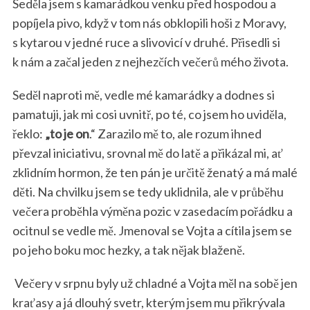
Seděla jsem s kamarádkou venku před hospodou a
popíjela pivo, když v tom nás obklopili hoši z Moravy,
s kytarou v jedné ruce a slivovicí v druhé. Přisedli si
k nám a začal jeden z nejhezčích večerů mého života.
Seděl naproti mě, vedle mé kamarádky a dodnes si
pamatuji, jak mi cosi uvnitř, po té, co jsem ho uviděla,
řeklo:
„to je on
.“ Zarazilo mě to, ale rozum ihned
převzal iniciativu, srovnal mě do latě a přikázal mi, ať
zklidním hormon, že ten pán je určitě ženatý a má malé
děti. Na chvilku jsem se tedy uklidnila, ale v průběhu
večera proběhla výměna pozic v zasedacím pořádku a
ocitnul se vedle mě. Jmenoval se Vojta a cítila jsem se
po jeho boku moc hezky, a tak nějak blaženě.
Večery v srpnu byly už chladné a Vojta měl na sobě jen
kraťasy a já dlouhý svetr, kterým jsem mu přikrývala