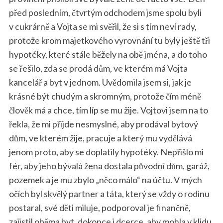
před posledním, čtvrtým odchodem jsme spolu byli
v cukrárně a Vojta se mi svěřil, že si s tím neví rady,
protože krom majetkového vyrovnání tu byly ještě tři
hypotéky, které stále běžely na obě jména, a do toho
se řešilo, zda se prodá dům, ve kterém má Vojta
kancelář a byt v jednom. Uvědomila jsem si, jak je
krásné být chudým a skromným, protože čím méně
člověk má a chce, tím líp se mu žije. Vojtovi jsem na to
řekla, že mi přijde nesmyslné, aby prodával bytový
dům, ve kterém žije, pracuje a který mu vydělává
jenom proto, aby se doplatily hypotéky. Nepřišlo mi
fér, aby jeho bývalá žena dostala původní dům, garáž,
pozemek a je mu zbylo „něco málo“ na účtu. V mých
očích byl skvělý partner a táta, který se vždy o rodinu
postaral, své děti miluje, podporoval je finančně,
zajistil oběma byt, dokonce i dcerce, aby mohla v klidu