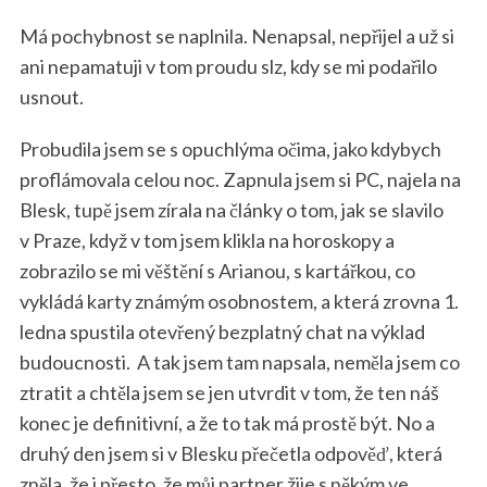
Má pochybnost se naplnila. Nenapsal, nepřijel a už si
ani nepamatuji v tom proudu slz, kdy se mi podařilo
usnout.
Probudila jsem se s opuchlýma očima, jako kdybych
proflámovala celou noc. Zapnula jsem si PC, najela na
Blesk, tupě jsem zírala na články o tom, jak se slavilo
v Praze, když v tom jsem klikla na horoskopy a
zobrazilo se mi věštění s Arianou, s kartářkou, co
vykládá karty známým osobnostem, a která zrovna 1.
ledna spustila otevřený bezplatný chat na výklad
budoucnosti.
A tak jsem tam napsala, neměla jsem co
ztratit a chtěla jsem se jen utvrdit v tom, že ten náš
konec je definitivní, a že to tak má prostě být. No a
druhý den jsem si v Blesku přečetla odpověď, která
zněla, že i přesto, že můj partner žije s někým ve