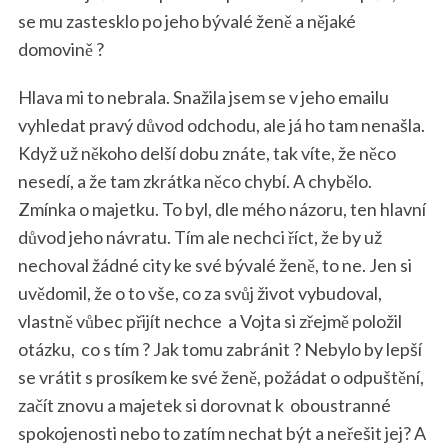
se mu zastesklo po jeho bývalé ženě a nějaké
domovině ?
Hlava mi to nebrala. Snažila jsem se v jeho emailu
vyhledat pravý důvod odchodu, ale já ho tam nenašla.
Když už někoho delší dobu znáte, tak víte, že něco
nesedí, a že tam zkrátka něco chybí. A chybělo.
Zmínka o majetku. To byl, dle mého názoru, ten hlavní
důvod jeho návratu. Tím ale nechci říct, že by už
nechoval žádné city ke své bývalé ženě, to ne. Jen si
uvědomil, že o to vše, co za svůj život vybudoval,
vlastně vůbec přijít nechce
a Vojta si zřejmě položil
otázku,
co s tím ? Jak tomu zabránit ? Nebylo by lepší
se vrátit s prosíkem ke své ženě, požádat o odpuštění,
začít znovu a majetek si dorovnat k oboustranné
spokojenosti nebo to zatím nechat být a neřešit jej? A