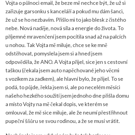
Vojta o půlnoci email, že beze mě nechce být, že už si
zařizuje garsonku s kanceláří a pokud mu dám šanci,
že už se ho nezbavím. Přišlo mi to jako blesk z čistého
nebe. Nová naděje, nová síla a energie do života. To
příjemné mravenčení jsem pocítila snad až na palcích
u nohou. Tak Vojta mě miluje, chce se ke mně
odstěhovat, pomyslela jsem si a hned jsem
odpověděla, že ANO. A Vojta přijel, sice jen s cestovní
taškou (čekala jsem auto napěchované jeho věcmi
s vozíkem za zadkem), ale hlavní bylo, že přijel. To se
podá, to půjde, řekla jsem si, ale po necelém měsíci
našeho hezkého soužití jsem jednoho dne přišla domu
a místo Vojty na mě čekal dopis, ve kterém se
omlouval, že mě sice miluje, ale že neumí přestřihnout
pupeční šňůru se svou rodinou, a že se musí vrátit.