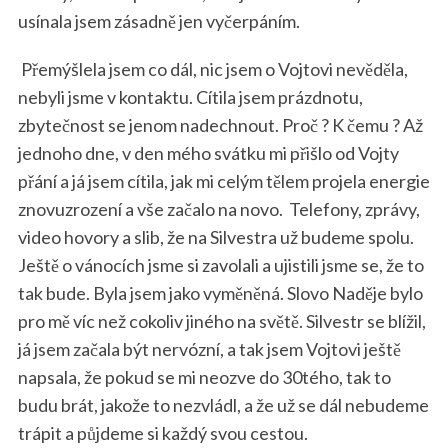
usínala jsem zásadně jen vyčerpáním.
Přemýšlela jsem co dál, nic jsem o Vojtovi nevěděla,
nebyli jsme v kontaktu. Cítila jsem prázdnotu,
zbytečnost se jenom nadechnout. Proč ? K čemu ? Až
jednoho dne, v den mého svátku mi přišlo od Vojty
přání a já jsem cítila, jak mi celým tělem projela energie
znovuzrození a vše začalo na novo.
Telefony, zprávy,
video hovory a slib, že na Silvestra už budeme spolu.
Ještě o vánocích jsme si zavolali a ujistili jsme se, že to
tak bude. Byla jsem jako vyměněná. Slovo Naděje bylo
pro mě víc než cokoliv jiného na světě. Silvestr se blížil,
já jsem začala být nervózní, a tak jsem Vojtovi ještě
napsala, že pokud se mi neozve do 30tého, tak to
budu brát, jakože to nezvládl, a že už se dál nebudeme
trápit a půjdeme si každý svou cestou.