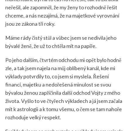
neřešil, ale zapomněl, že my ženy to rozhodně řešit
chceme, a nás nezajímá, že na majetkové vyrovnání
jsou ze zákona tři roky.
Máme rády čistý stůl a vůbec jsem se nedivila jeho
bývalé ženě, že už to chtěla mít na papíře.
Po jeho dalším, čtvrtém odchodu mi opět bylo hodně
zle, a tak jsem najela na můj oblíbený kanál, kde mi
výklady potvrdily to, co jsem si myslela. Řešení
financí, majetku a nedořešená minulost se svou
bývalou ženou zapříčinila další odchod Vojty z mého
života. Vyšlo to ve čtyřech výkladech a já jsem začala
mít k astrologii a k tomu všemu, o čem se tam nahoře
rozhoduje velký respekt.