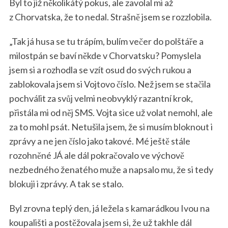
Byl to již několikátý pokus, ale zavolal mi až
z Chorvatska, že to nedal. Strašně jsem se rozzlobila.
„Tak já husa se tu trápím, bulím večer do polštáře a
milostpán se baví někde v Chorvatsku? Pomyslela
jsem si a rozhodla se vzít osud do svých rukou a
zablokovala jsem si Vojtovo číslo. Než jsem se stačila
pochválit za svůj velmi neobvyklý razantní krok,
přistála mi od něj SMS. Vojta sice už volat nemohl, ale
za to mohl psát. Netušila jsem, že si musím bloknout i
zprávy a ne jen číslo jako takové. Mé ještě stále
rozohněné JÁ ale dál pokračovalo ve výchově
nezbedného ženatého muže a napsalo mu, že si tedy
blokuji i zprávy. A tak se stalo.
Byl zrovna teplý den, já ležela s kamarádkou Ivou na
koupališti a postěžovala jsem si, že už takhle dál