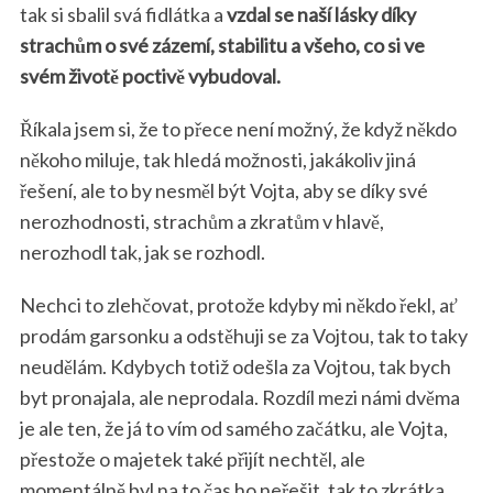
tak si sbalil svá fidlátka a
vzdal se naší lásky díky
strachům o své zázemí, stabilitu a všeho, co si ve
svém životě poctivě vybudoval.
Říkala jsem si, že to přece není možný, že když někdo
někoho miluje, tak hledá možnosti, jakákoliv jiná
řešení, ale to by nesměl být Vojta, aby se díky své
nerozhodnosti, strachům a zkratům v hlavě,
nerozhodl tak, jak se rozhodl.
Nechci to zlehčovat, protože kdyby mi někdo řekl, ať
prodám garsonku a odstěhuji se za Vojtou, tak to taky
neudělám. Kdybych totiž odešla za Vojtou, tak bych
byt pronajala, ale neprodala. Rozdíl mezi námi dvěma
je ale ten, že já to vím od samého začátku, ale Vojta,
přestože o majetek také přijít nechtěl, ale
momentálně byl na to čas ho neřešit, tak to zkrátka