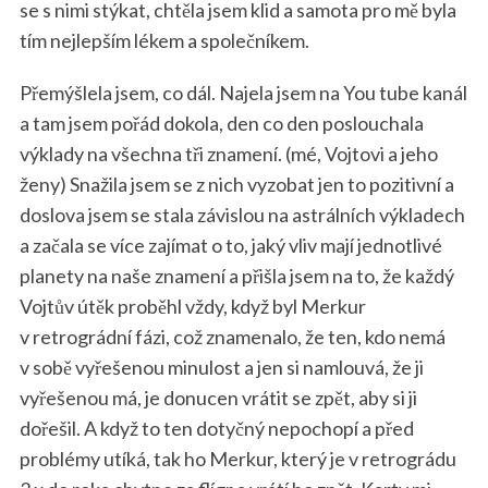
se s nimi stýkat, chtěla jsem klid a samota pro mě byla
tím nejlepším lékem a společníkem.
Přemýšlela jsem, co dál. Najela jsem na You tube kanál
a tam jsem pořád dokola, den co den poslouchala
výklady na všechna tři znamení. (mé, Vojtovi a jeho
ženy) Snažila jsem se z nich vyzobat jen to pozitivní a
doslova jsem se stala závislou na astrálních výkladech
a začala se více zajímat o to, jaký vliv mají jednotlivé
planety na naše znamení a přišla jsem na to, že každý
Vojtův útěk proběhl vždy, když byl Merkur
v retrográdní fázi, což znamenalo, že ten, kdo nemá
v sobě vyřešenou minulost a jen si namlouvá, že ji
vyřešenou má, je donucen vrátit se zpět, aby si ji
dořešil. A když to ten dotyčný nepochopí a před
problémy utíká, tak ho Merkur, který je v retrográdu