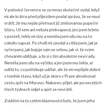
V polovině července se za mnou skutečně vydal, když
mi ale krátce před příjezdem poslal zprávu, že se musí
vrátit, že mu nejde přetnout již zmiňovanou pupeční
šňůru. Už sem ani nebyla překvapená, jen jsem ležela
v posteli, tekly mi slzy a neměla jsem sílu mu na to
cokoliv napsat. Po chvíli mi zavolal a cítila jsem, jak je
vyčerpaný, jak bojuje sám se sebou, jak ví, že svým
chováním ubližuje, a že si s tím absolutně neví rady.
Neměla jsem sílu na výčitky a jen jsem mu řekla, ať
udělá to, co potřebuje udělat, ale že mi nepřijde dobré
v tomhle stavu, když už je skoro v Praze absolvovat
cestu zpět na Moravu. Nakonec přijel, ale po necelých
třech týdnech odjel a opět se nevrátil.
Zvláštní na to celém bláznovství bylo, že jsem jeho