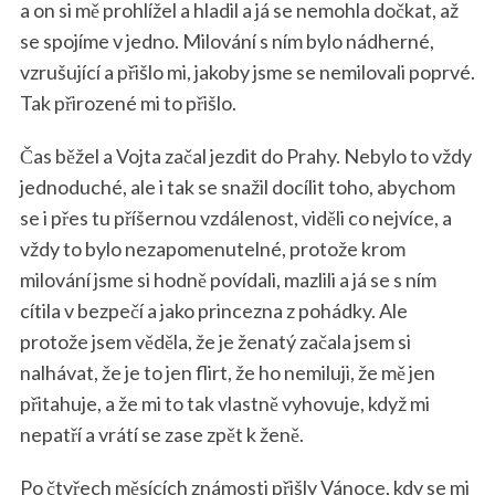
a on si mě prohlížel a hladil a já se nemohla dočkat, až
se spojíme v jedno. Milování s ním bylo nádherné,
vzrušující a přišlo mi, jakoby jsme se nemilovali poprvé.
Tak přirozené mi to přišlo.
Čas běžel a Vojta začal jezdit do Prahy. Nebylo to vždy
jednoduché, ale i tak se snažil docílit toho, abychom
se i přes tu příšernou vzdálenost, viděli co nejvíce, a
vždy to bylo nezapomenutelné, protože krom
milování jsme si hodně povídali, mazlili a já se s ním
cítila v bezpečí a jako princezna z pohádky. Ale
protože jsem věděla, že je ženatý začala jsem si
nalhávat, že je to jen flirt, že ho nemiluji, že mě jen
přitahuje, a že mi to tak vlastně vyhovuje, když mi
nepatří a vrátí se zase zpět k ženě.
Po čtyřech měsících známosti přišly Vánoce, kdy se mi