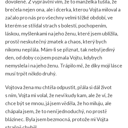
dovolené. Z vyprávění vím, že to manželka tušila, že
brečela nejen ona, ale i dcerka, kterou Vojta miloval a
začalo pro nás pro všechny velmi těžké období, ve
kterém se střídal strach s bolestí, pochopením,
láskou, myšlenkami na jeho ženu, které jsem ublížila,
prostě neskutečný zmatek a chaos, který bych
nikomu nepřála. Mám-li se přiznat, tak nebyl jediný
den, od doby co jsem poznala Vojtu, kdybych
S
nemyslela i na jeho ženu. Trápilo mě, že díky mojí lásce
e
a
musí trpět někdo druhý.
r
c
Vojtova žena mu chtěla odpustit, přála si dál život
h
s ním, Vojta mi volal, že neví kudy kam, ale že ví, že
f
chce být se mnou, já jsem věděla, že ho miluju, ale
o
chápala jsem, že to není jednoduchý, no prostě
r
:
blázinec. Byla jsem bezmocná, protože mi Vojta
strašně chyběl.