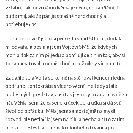
vztahu, tak mezi námi dvěma je něco, co zapříčiní, že
bude můj, ale že pán je strašně nerozhodný a
potřebuje čas.
Tuhle odpověď jsem si přečetla snad 50 krát, dodala
mi odvahu a poslala jsem Vojtovi SMS, že kdybych
mohla, tak za ním přijedu a pomiluji se s ním tak, aby si
to zapamatoval a neměl chuť mě už nikdy víc opustit.
Zadařilo se a Vojta se ke mě nastěhoval koncem ledna
podruhé, tentokráte s vícero věcmi, ne tedy stále
podle mých představ, ale i tak jsem byla ráda hlavně za
něj. Věřila jsem, že časem, krůček po krůčku si dá svůj
život do pořádku. Měla jsem samozřejmě na mysli
rozvod, ale netlačila jsem na pilu a nechala si to zatím
pro sebe. Štěstí ale nemělo dlouhého trvání a po