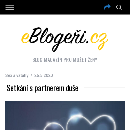
BLOG MAGAZÍN PRO MUŽE I ŽENY
Sex a vztahy
26.5.2020
Setkání s partnerem duše