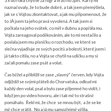
3 x do roka chytne za flígr a vrátí ho zpět. Karty mi
naznačovaly, že to bude dobré, a tak jsem přemýšlela,
jak se s Vojtou zkontaktovat, a jak mu připomenout, že
to JÁ jsem ta jeho pravá vyvolená. A tak jsem si
počkala na jeho svátek, co měl v dubnu a popřála mu.
Vojta zareagoval poděkováním, ale to mi nestačilo a
poslala jsem mu písničku o rozchodu, ve které se
slečna vyjadřuje ze svých pocitů a bolestí, které jsem i
já takto cítila, no a Vojta se chytil na udičku a my si
začali pomalu zase psát a volat.
Čas běžel a přiblížil se zase „slavný“ červen, kdy Vojta
odjížděl se svými přáteli do Chorvatska, odkud mi
každý den volal, psal a bylo zase příjemné ho vidět, i
když jen po video hovoru, ale i tak mě to strašně
pomáhalo.
Řekl mi, že chce
se mnou být,
a že se ke
mě chce vrátit.
No a já mu samozřejmě věřila.