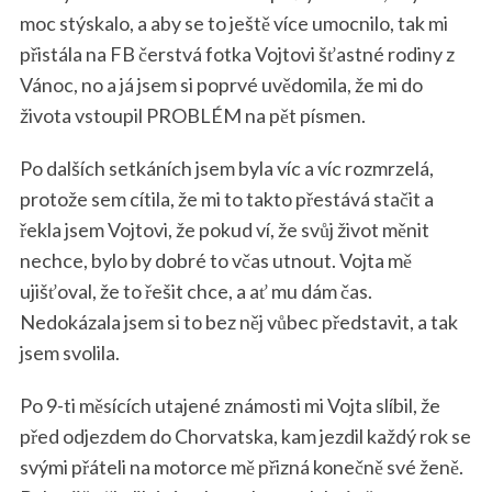
moc stýskalo, a aby se to ještě více umocnilo, tak mi
přistála na FB čerstvá fotka Vojtovi šťastné rodiny z
Vánoc, no a já jsem si poprvé uvědomila, že mi do
života vstoupil PROBLÉM na pět písmen.
Po dalších setkáních jsem byla víc a víc rozmrzelá,
protože sem cítila, že mi to takto přestává stačit a
řekla jsem Vojtovi, že pokud ví, že svůj život měnit
nechce, bylo by dobré to včas utnout. Vojta mě
ujišťoval, že to řešit chce, a ať mu dám čas.
Nedokázala jsem si to bez něj vůbec představit, a tak
jsem svolila.
Po 9-ti měsících utajené známosti mi Vojta slíbil, že
před odjezdem do Chorvatska, kam jezdil každý rok se
svými přáteli na motorce mě přizná konečně své ženě.