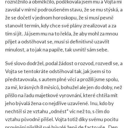
rozněžnilo a obměkčilo, poděkovala jsem mu a Vojta mi
zavolal v mírně podroušeném stavu, že se mu stýská, a
že se dočetl v jednom horoskopu, že si musí pevně
stanovit termín, kdy chce své plány zrealizovat a za
tím si jít. Já jsem mu na to řekla, že aby mohl za mnou
přijet a odstěhovat se, musí si definitivně uzavřít
minulost, a to jak na papíře, tak uvnitř sám sebe.
Své slovo dodržel, podal žádost o rozvod, rozvedl se, a
Vojta se tentokráte odstěhoval tak, jak jsem si to
představovala, s autem plné věcí a prožili jsme spolu,
za mě, krásných 8 měsíců, bohužel ale jen do doby, než
přišlo na řadu majetkové vyrovnání, které chtěla mít
jeho bývalá žena co nejdříve uzavřené. Inu, kdo by
nechtěl si ze vztahu „odnést“ víc než to, s čím do
vztahu původně přišel. Vojta totiž díky svému pocitu
provinění přislíbil své bývalé ženě de facto vše.
Den