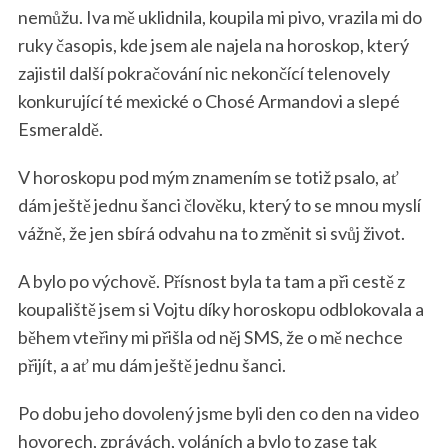
nemůžu. Iva mě uklidnila, koupila mi pivo, vrazila mi do
ruky časopis, kde jsem ale najela na horoskop, který
zajistil další pokračování nic nekončící telenovely
konkurující té mexické o Chosé Armandovi a slepé
Esmeraldě.
V horoskopu pod mým znamením se totiž psalo, ať
dám ještě jednu šanci člověku, který to se mnou myslí
vážně, že jen sbírá odvahu na to změnit si svůj život.
A bylo po výchově. Přísnost byla ta tam a při cestě z
koupaliště jsem si Vojtu díky horoskopu odblokovala a
během vteřiny mi přišla od něj SMS, že o mě nechce
přijít, a ať mu dám ještě jednu šanci.
Po dobu jeho dovolený jsme byli den co den na video
hovorech, zprávách, voláních a bylo to zase tak