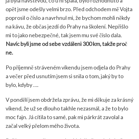
já byla návštěvou, co u ní spala, bylo rozhodnuto a
opět jsme odešly velmi brzo. Před odchodem mě Vojta
poprosil o číslo a navrhnul mi, že bychom mohli někdy
na kávu, že občas jezdí do Prahy na školení. Nepřišlo
mi to jako nebezpečné, tak jsem mu své číslo dala.
Navíc byli jsme od sebe vzdáleni 300 km, takže proč
ne.
Po příjemně stráveném víkendu jsem odjela do Prahy
a večer před usnutím jsem si snila o tom, jaký by to
bylo, kdyby ….
V pondělí jsem obdržela zprávu, že mi děkuje za krásný
víkend, že už se dlouho takhle nezasmál, a že to bylo
moc fajn. Já cítila to samé, pak mi párkrát zavolal a
začal velký přelom mého života.