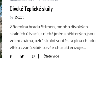
Divoké Teplické skály
by
Rezet
Zřícenina hradu Střmen, mnoho divokých
skalních útvarů, z nichž jména některých jsou
velmi známá, úzká skalní soutěska plná chladu,
vlhka zvaná Sibiř, to vše charakterizuje…
Čtěte více