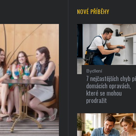
NOVÉ PŘÍBĚHY
Bydlení
7 nejčastějších chyb př
domácích opravách,
které se mohou
prodražit