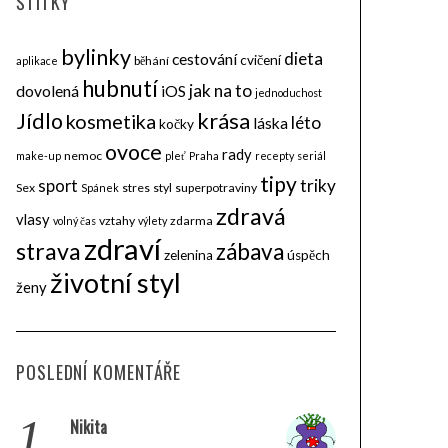
ŠTÍTKY
bylinky
dieta
cestování
cvičení
běhání
aplikace
hubnutí
jak na to
dovolená
iOS
jednoduchost
krása
Jídlo
kosmetika
léto
láska
kočky
ovoce
rady
nemoc
make-up
pleť
Praha
recepty
seriál
tipy
triky
sport
Sex
stres
styl
superpotraviny
Spánek
zdravá
vlasy
vztahy
zdarma
volný čas
výlety
zdraví
strava
zábava
zelenina
úspěch
životní styl
ženy
POSLEDNÍ KOMENTÁŘE
1.
Nikita