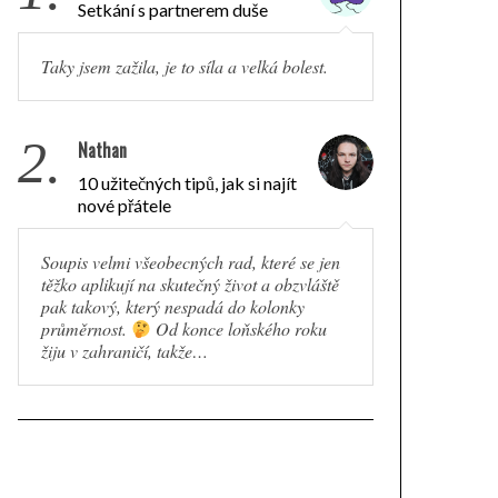
Setkání s partnerem duše
Taky jsem zažila, je to síla a velká bolest.
2.
Nathan
10 užitečných tipů, jak si najít
nové přátele
Soupis velmi všeobecných rad, které se jen
těžko aplikují na skutečný život a obzvláště
pak takový, který nespadá do kolonky
průměrnost.
Od konce loňského roku
žiju v zahraničí, takže…