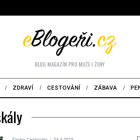
BLOG MAGAZÍN PRO MUŽE I ŽENY
ZDRAVÍ
CESTOVÁNÍ
ZÁBAVA
PE
skály
Česko
,
Cestování
24.4.2015