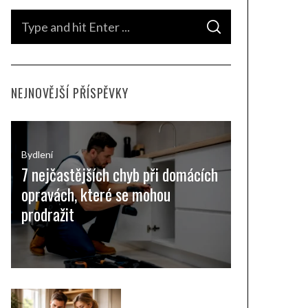
S
S
e
E
A
a
R
C
H
r
NEJNOVĚJŠÍ PŘÍSPĚVKY
c
h
f
o
Bydlení
7 nejčastějších chyb při domácích
r
opravách, které se mohou
:
prodražit