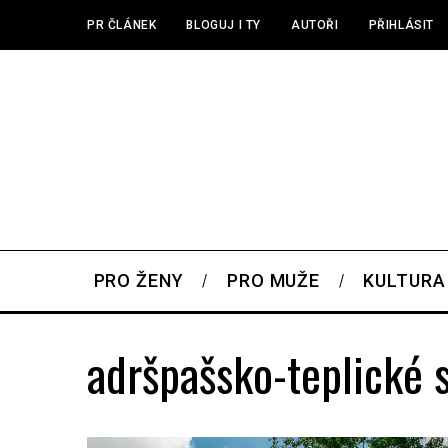
PR ČLÁNEK
BLOGUJ I TY
AUTOŘI
PŘIHLÁSIT
PRO ŽENY
PRO MUŽE
KULTURA
adršpašsko-teplické 