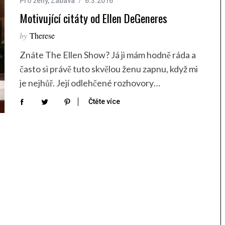
Pro ženy
,
Zábava
6.3.2016
Motivující citáty od Ellen DeGeneres
by
Therese
Znáte The Ellen Show? Já ji mám hodně ráda a
často si právě tuto skvělou ženu zapnu, když mi
je nejhůř. Její odlehčené rozhovory…
Čtěte více