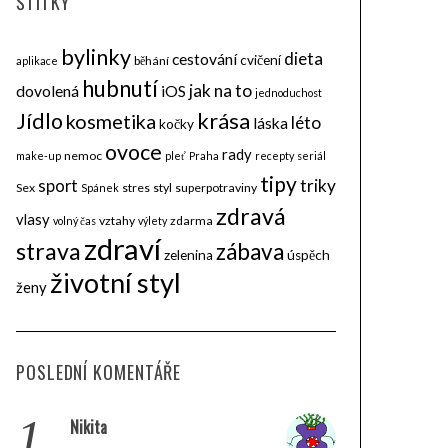
ŠTÍTKY
bylinky
dieta
cestování
cvičení
běhání
aplikace
hubnutí
jak na to
dovolená
iOS
jednoduchost
krása
Jídlo
kosmetika
léto
láska
kočky
ovoce
rady
nemoc
make-up
pleť
Praha
recepty
seriál
tipy
triky
sport
Sex
stres
styl
superpotraviny
Spánek
zdravá
vlasy
vztahy
zdarma
volný čas
výlety
zdraví
strava
zábava
zelenina
úspěch
životní styl
ženy
POSLEDNÍ KOMENTÁŘE
1.
Nikita