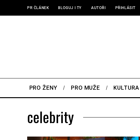
PR ČLÁNEK
BLOGUJ I TY
AUTOŘI
PŘIHLÁSIT
PRO ŽENY
PRO MUŽE
KULTURA
celebrity