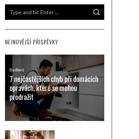
S
S
e
E
A
a
R
C
H
r
NEJNOVĚJŠÍ PŘÍSPĚVKY
c
h
f
o
Bydlení
7 nejčastějších chyb při domácích
r
opravách, které se mohou
:
prodražit