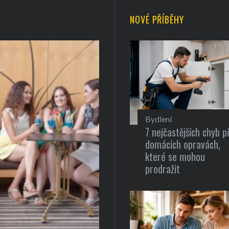
NOVÉ PŘÍBĚHY
Bydlení
7 nejčastějších chyb př
domácích opravách,
které se mohou
prodražit