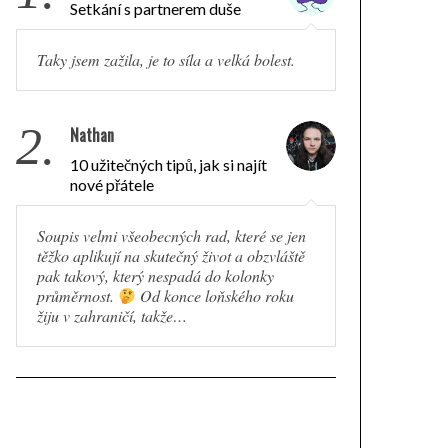
Setkání s partnerem duše
Taky jsem zažila, je to síla a velká bolest.
2.
Nathan
10 užitečných tipů, jak si najít
nové přátele
Soupis velmi všeobecných rad, které se jen
těžko aplikují na skutečný život a obzvláště
pak takový, který nespadá do kolonky
průměrnost.
Od konce loňského roku
žiju v zahraničí, takže…