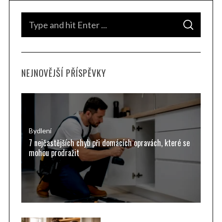
S
S
e
E
A
a
R
C
H
r
NEJNOVĚJŠÍ PŘÍSPĚVKY
c
h
f
o
r
Bydlení
7 nejčastějších chyb při domácích opravách, které se
:
mohou prodražit