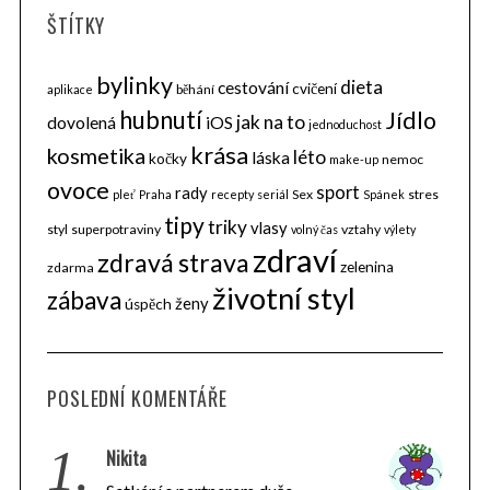
ŠTÍTKY
bylinky
dieta
cestování
cvičení
běhání
aplikace
hubnutí
Jídlo
jak na to
dovolená
iOS
jednoduchost
krása
kosmetika
léto
láska
kočky
nemoc
make-up
ovoce
sport
rady
Sex
stres
pleť
Praha
recepty
seriál
Spánek
tipy
triky
vlasy
styl
superpotraviny
vztahy
volný čas
výlety
zdraví
zdravá strava
zelenina
zdarma
životní styl
zábava
ženy
úspěch
POSLEDNÍ KOMENTÁŘE
1.
Nikita