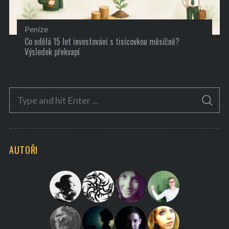
Peníze
Co udělá 15 let investování s tisícovkou měsíčně?
Výsledek překvapí
S
S
e
E
A
a
R
C
H
r
AUTOŘI
c
h
f
o
r
: