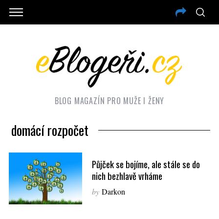
BLOG MAGAZÍN PRO MUŽE I ŽENY
domácí rozpočet
Půjček se bojíme, ale stále se do
nich bezhlavě vrháme
by
Darkon