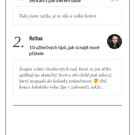
Setkání s partnerem duše
Taky jsem zažila, je to síla a velká bolest.
2.
Nathan
10 užitečných tipů, jak si najít nové
přátele
Soupis velmi všeobecných rad, které se jen těžko
aplikují na skutečný život a obzvláště pak takový,
který nespadá do kolonky průměrnost.
Od
konce loňského roku žiju v zahraničí, takže…
S
e
a
r
c
h
f