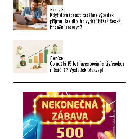
Peníze
Když domácnost zasáhne výpadek
příjmu. Jak dlouho vydrží běžná česká
finanční rezerva?
Peníze
Co udělá 15 let investování s tisícovkou
měsíčně? Výsledek překvapí