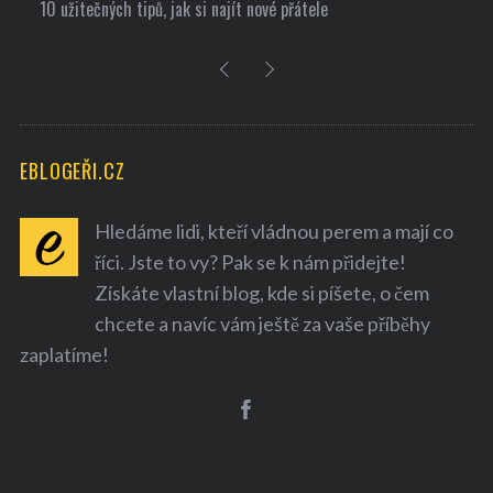
10 užitečných tipů, jak si najít nové přátele
EBLOGEŘI.CZ
Hledáme lidi, kteří vládnou perem a mají co
říci. Jste to vy? Pak se k nám přidejte!
Získáte vlastní blog, kde si píšete, o čem
chcete a navíc vám ještě za vaše příběhy
zaplatíme!