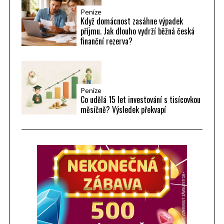
Peníze
Když domácnost zasáhne výpadek
příjmu. Jak dlouho vydrží běžná česká
finanční rezerva?
Peníze
Co udělá 15 let investování s tisícovkou
měsíčně? Výsledek překvapí