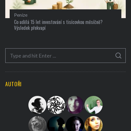
Peníze
Co udělá 15 let investování s tisícovkou měsíčně?
Výsledek překvapí
S
S
e
E
A
a
R
C
H
r
AUTOŘI
c
h
f
o
r
: