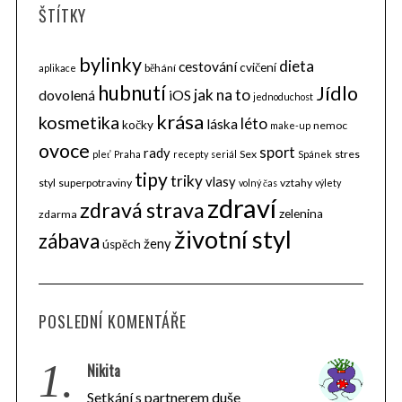
ŠTÍTKY
bylinky
dieta
cestování
cvičení
běhání
aplikace
hubnutí
Jídlo
jak na to
dovolená
iOS
jednoduchost
krása
kosmetika
léto
láska
kočky
nemoc
make-up
ovoce
sport
rady
Sex
stres
pleť
Praha
recepty
seriál
Spánek
tipy
triky
vlasy
styl
superpotraviny
vztahy
volný čas
výlety
zdraví
zdravá strava
zelenina
zdarma
životní styl
zábava
ženy
úspěch
POSLEDNÍ KOMENTÁŘE
1.
Nikita
Setkání s partnerem duše