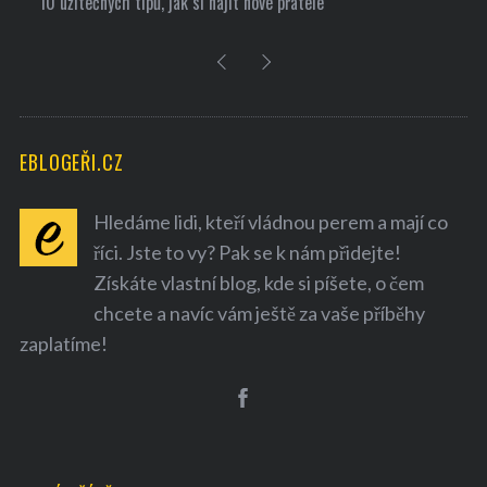
10 užitečných tipů, jak si najít nové přátele
EBLOGEŘI.CZ
Hledáme lidi, kteří vládnou perem a mají co
říci. Jste to vy? Pak se k nám přidejte!
Získáte vlastní blog, kde si píšete, o čem
chcete a navíc vám ještě za vaše příběhy
zaplatíme!