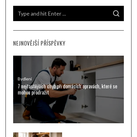
S
S
e
E
A
a
R
C
H
r
NEJNOVĚJŠÍ PŘÍSPĚVKY
c
h
f
o
r
Bydlení
7 nejčastějších chyb při domácích opravách, které se
:
mohou prodražit