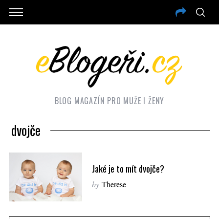
BLOG MAGAZÍN PRO MUŽE I ŽENY
dvojče
Jaké je to mít dvojče?
by
Therese