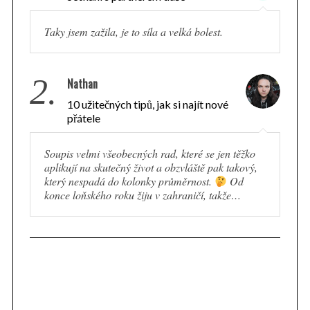
Taky jsem zažila, je to síla a velká bolest.
2.
Nathan
10 užitečných tipů, jak si najít nové
přátele
Soupis velmi všeobecných rad, které se jen těžko
aplikují na skutečný život a obzvláště pak takový,
který nespadá do kolonky průměrnost.
Od
konce loňského roku žiju v zahraničí, takže…
S
e
a
r
c
h
f