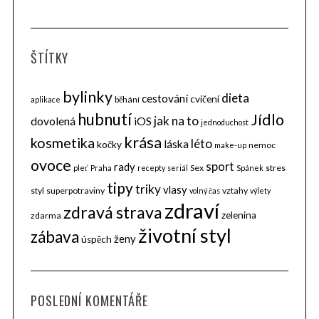
ŠTÍTKY
bylinky
dieta
cestování
cvičení
běhání
aplikace
hubnutí
Jídlo
jak na to
dovolená
iOS
jednoduchost
krása
kosmetika
léto
láska
kočky
nemoc
make-up
ovoce
sport
rady
Sex
stres
pleť
Praha
recepty
seriál
Spánek
tipy
triky
vlasy
styl
superpotraviny
vztahy
volný čas
výlety
zdraví
zdravá strava
zelenina
zdarma
životní styl
zábava
ženy
úspěch
POSLEDNÍ KOMENTÁŘE