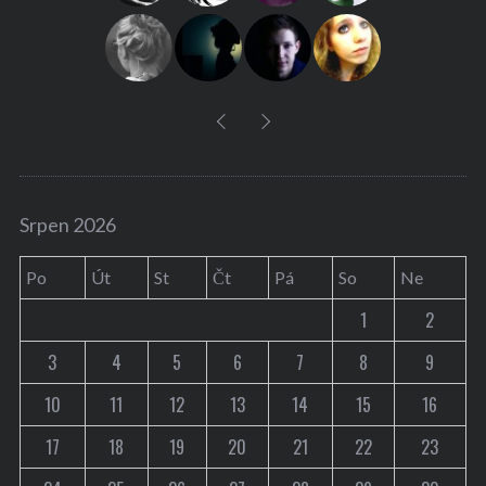
r
:
Srpen 2026
Po
Út
St
Čt
Pá
So
Ne
1
2
3
4
5
6
7
8
9
10
11
12
13
14
15
16
17
18
19
20
21
22
23