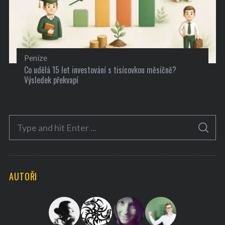
Peníze
Co udělá 15 let investování s tisícovkou měsíčně?
Výsledek překvapí
S
S
e
E
A
a
R
C
H
r
AUTOŘI
c
h
f
o