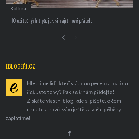
Kultura
10 užitečných tipů, jak si najít nové přátele
EBLOGEŘI.CZ
Hledáme lidi, kteří vládnou perem a mají co
říci. Jste to vy? Pak se k nám přidejte!
Získáte vlastní blog, kde si píšete, o čem
chcete a navíc vám ještě za vaše příběhy
zaplatíme!