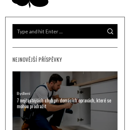
S
S
e
E
A
a
R
C
H
r
NEJNOVĚJŠÍ PŘÍSPĚVKY
c
h
f
o
r
Bydlení
7 nejčastějších chyb při domácích opravách, které se
:
mohou prodražit