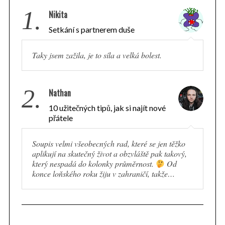
1.
Nikita
Setkání s partnerem duše
Taky jsem zažila, je to síla a velká bolest.
2.
Nathan
10 užitečných tipů, jak si najít nové
přátele
Soupis velmi všeobecných rad, které se jen těžko
aplikují na skutečný život a obzvláště pak takový,
který nespadá do kolonky průměrnost.
Od
S
konce loňského roku žiju v zahraničí, takže…
e
a
r
c
h