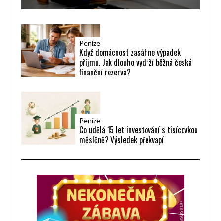
Peníze
Když domácnost zasáhne výpadek
příjmu. Jak dlouho vydrží běžná česká
finanční rezerva?
Peníze
Co udělá 15 let investování s tisícovkou
měsíčně? Výsledek překvapí