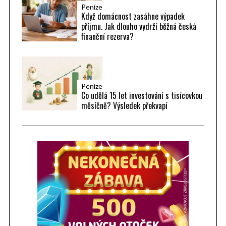
Peníze
Když domácnost zasáhne výpadek
příjmu. Jak dlouho vydrží běžná česká
finanční rezerva?
Peníze
Co udělá 15 let investování s tisícovkou
měsíčně? Výsledek překvapí