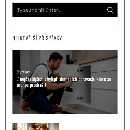
S
S
e
E
A
a
R
C
H
r
NEJNOVĚJŠÍ PŘÍSPĚVKY
c
h
f
o
r
Bydlení
7 nejčastějších chyb při domácích opravách, které se
:
mohou prodražit