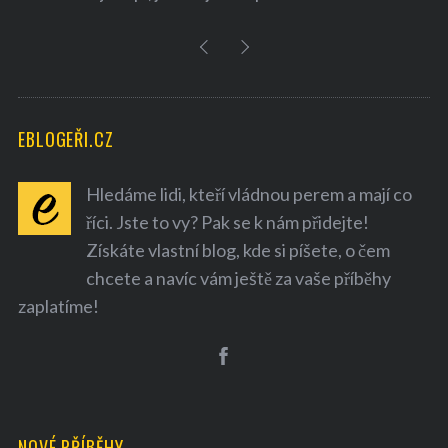
EBLOGEŘI.CZ
Hledáme lidi, kteří vládnou perem a mají co
říci. Jste to vy? Pak se k nám přidejte!
Získáte vlastní blog, kde si píšete, o čem
chcete a navíc vám ještě za vaše příběhy
zaplatíme!
NOVÉ PŘÍBĚHY