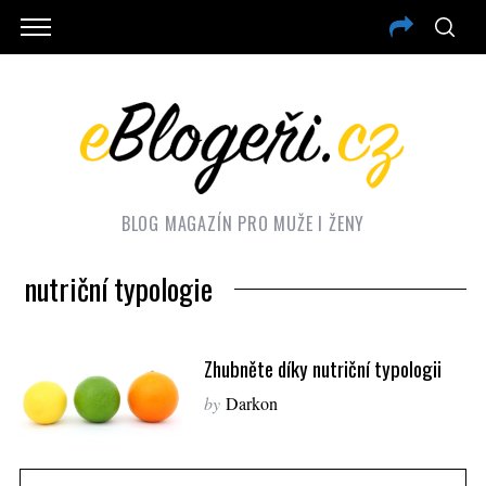
BLOG MAGAZÍN PRO MUŽE I ŽENY
nutriční typologie
Zhubněte díky nutriční typologii
by
Darkon