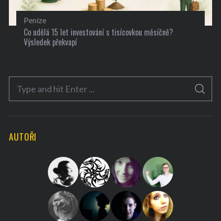
Peníze
Co udělá 15 let investování s tisícovkou měsíčně?
Výsledek překvapí
S
S
e
E
A
a
R
C
H
r
AUTOŘI
c
h
f
o
r
: