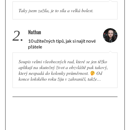
Taky jsem zažila, je to síla a velká bolest.
2.
Nathan
10 užitečných tipů, jak si najít nové
přátele
Soupis velmi všeobecných rad, které se jen těžko
aplikují na skutečný život a obzvláště pak takový,
který nespadá do kolonky průměrnost.
Od
konce loňského roku žiju v zahraničí, takže…
S
e
a
r
c
h
f