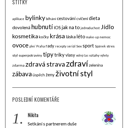
ŠTÍTKY
bylinky
dieta
cestování
cvičení
běhání
aplikace
hubnutí
Jídlo
jak na to
dovolená
iOS
jednoduchost
krása
kosmetika
léto
láska
kočky
nemoc
make-up
ovoce
sport
rady
Sex
stres
pleť
Praha
recepty
seriál
Spánek
tipy
triky
vlasy
styl
superpotraviny
vztahy
volný čas
výlety
zdraví
zdravá strava
zelenina
zdarma
životní styl
zábava
ženy
úspěch
POSLEDNÍ KOMENTÁŘE
1.
Nikita
Setkání s partnerem duše