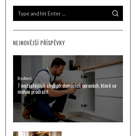
S
S
e
E
A
a
R
C
H
r
NEJNOVĚJŠÍ PŘÍSPĚVKY
c
h
f
o
r
Bydlení
7 nejčastějších chyb při domácích opravách, které se
:
mohou prodražit