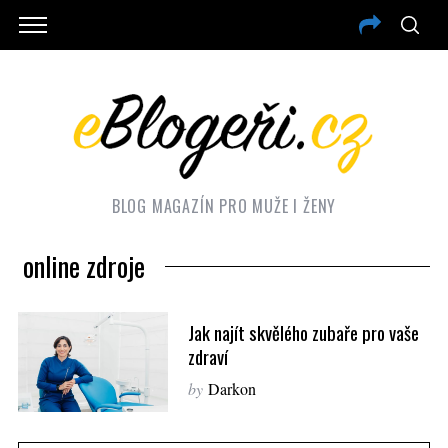
BLOG MAGAZÍN PRO MUŽE I ŽENY
online zdroje
Jak najít skvělého zubaře pro vaše
zdraví
by
Darkon