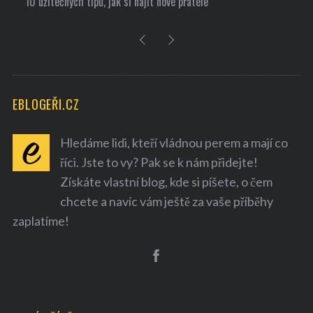
10 užitečných tipů, jak si najít nové přátele
EBLOGEŘI.CZ
Hledáme lidi, kteří vládnou perem a mají co
říci. Jste to vy? Pak se k nám přidejte!
Získáte vlastní blog, kde si píšete, o čem
chcete a navíc vám ještě za vaše příběhy
zaplatíme!