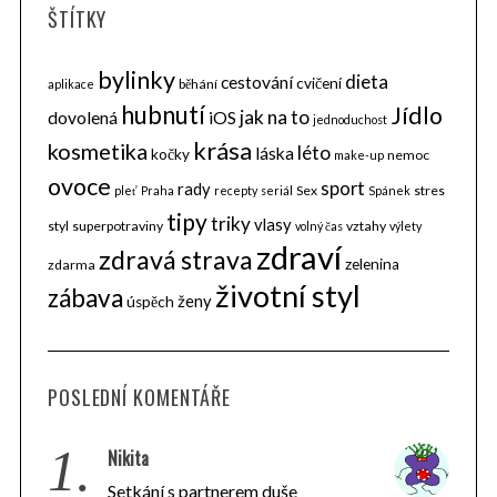
ŠTÍTKY
bylinky
dieta
cestování
cvičení
běhání
aplikace
hubnutí
Jídlo
jak na to
dovolená
iOS
jednoduchost
krása
kosmetika
léto
láska
kočky
nemoc
make-up
ovoce
sport
rady
Sex
stres
pleť
Praha
recepty
seriál
Spánek
tipy
triky
vlasy
styl
superpotraviny
vztahy
volný čas
výlety
zdraví
zdravá strava
zelenina
zdarma
životní styl
zábava
ženy
úspěch
POSLEDNÍ KOMENTÁŘE
1.
Nikita
Setkání s partnerem duše