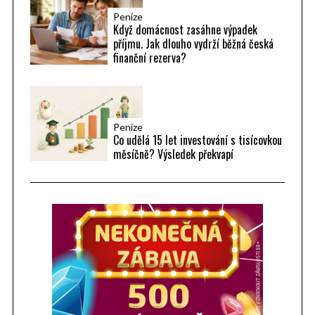
Peníze
Když domácnost zasáhne výpadek
příjmu. Jak dlouho vydrží běžná česká
finanční rezerva?
Peníze
Co udělá 15 let investování s tisícovkou
měsíčně? Výsledek překvapí