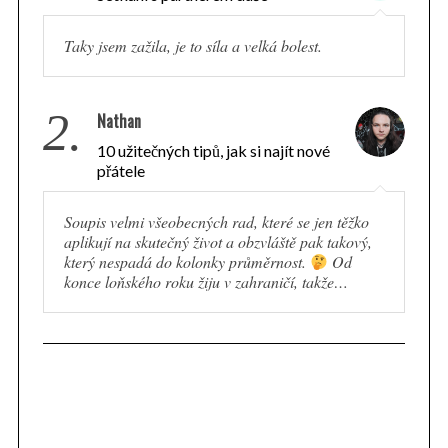
Taky jsem zažila, je to síla a velká bolest.
2.
Nathan
10 užitečných tipů, jak si najít nové
přátele
Soupis velmi všeobecných rad, které se jen těžko
aplikují na skutečný život a obzvláště pak takový,
který nespadá do kolonky průměrnost.
Od
konce loňského roku žiju v zahraničí, takže…
S
e
a
r
c
h
f