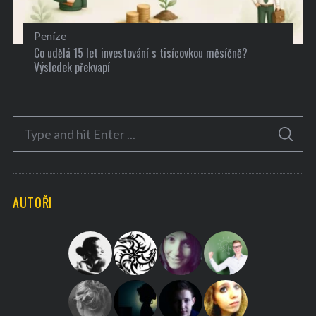
Peníze
Co udělá 15 let investování s tisícovkou měsíčně?
Výsledek překvapí
S
S
e
E
A
a
R
C
H
r
AUTOŘI
c
h
f
o
r
: