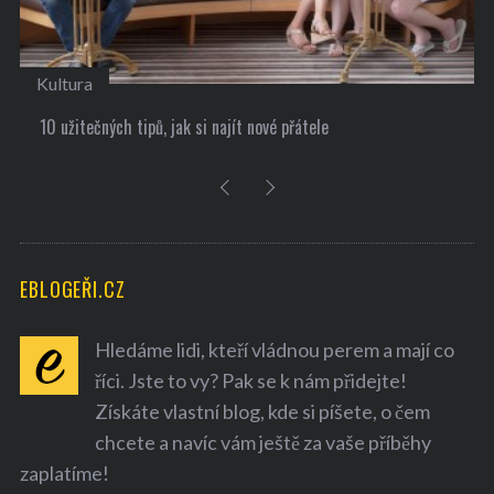
Kultura
10 užitečných tipů, jak si najít nové přátele
EBLOGEŘI.CZ
Hledáme lidi, kteří vládnou perem a mají co
říci. Jste to vy? Pak se k nám přidejte!
Získáte vlastní blog, kde si píšete, o čem
chcete a navíc vám ještě za vaše příběhy
zaplatíme!