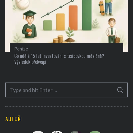
Peníze
Co udělá 15 let investování s tisícovkou měsíčně?
Výsledek překvapí
S
S
e
E
A
a
R
C
H
r
AUTOŘI
c
h