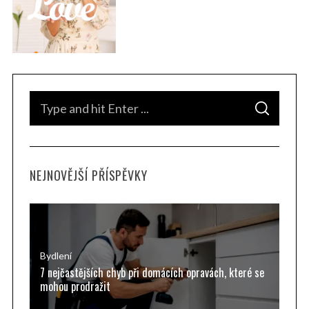
S
S
e
E
A
a
R
C
H
r
NEJNOVĚJŠÍ PŘÍSPĚVKY
c
h
f
o
r
Bydlení
7 nejčastějších chyb při domácích opravách, které se
:
mohou prodražit