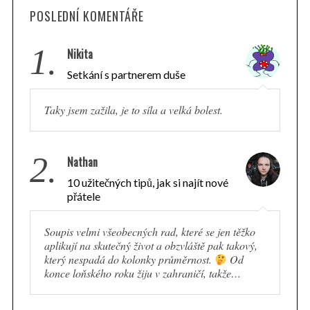
POSLEDNÍ KOMENTÁŘE
1.
Nikita
Setkání s partnerem duše
Taky jsem zažila, je to síla a velká bolest.
2.
Nathan
10 užitečných tipů, jak si najít nové
přátele
Soupis velmi všeobecných rad, které se jen těžko
aplikují na skutečný život a obzvláště pak takový,
S
který nespadá do kolonky průměrnost.
Od
e
konce loňského roku žiju v zahraničí, takže…
a
r
c