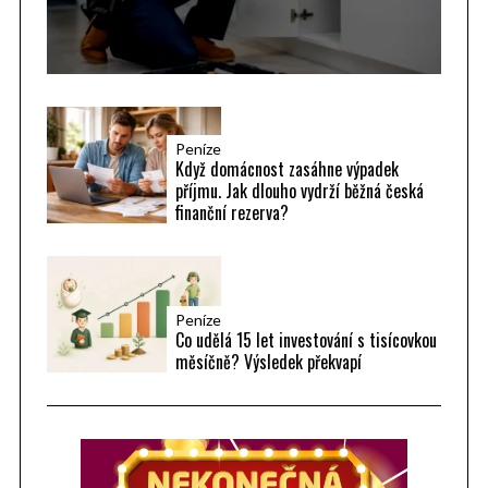
Peníze
Když domácnost zasáhne výpadek
příjmu. Jak dlouho vydrží běžná česká
finanční rezerva?
Peníze
Co udělá 15 let investování s tisícovkou
měsíčně? Výsledek překvapí