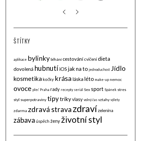
ŠTÍTKY
bylinky
dieta
cestování
cvičení
běhání
aplikace
hubnutí
Jídlo
jak na to
dovolená
iOS
jednoduchost
krása
kosmetika
léto
láska
kočky
nemoc
make-up
ovoce
sport
rady
Sex
stres
pleť
Praha
recepty
seriál
Spánek
tipy
triky
vlasy
styl
superpotraviny
vztahy
volný čas
výlety
zdraví
zdravá strava
zelenina
zdarma
životní styl
zábava
ženy
úspěch