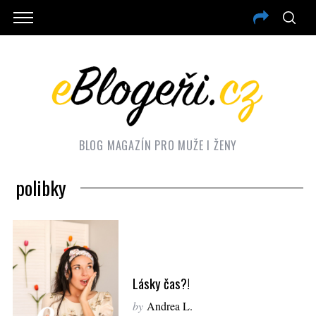
BLOG MAGAZÍN PRO MUŽE I ŽENY
polibky
Lásky čas?!
by
Andrea L.