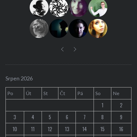
f
o
r
:
Srpen 2026
Po
Út
St
Čt
Pá
So
Ne
1
2
3
4
5
6
7
8
9
10
11
12
13
14
15
16