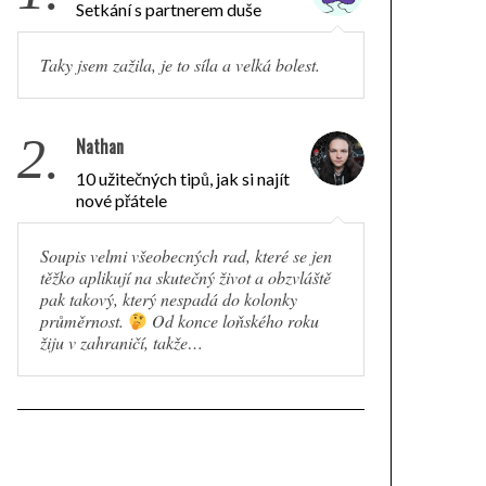
Setkání s partnerem duše
Taky jsem zažila, je to síla a velká bolest.
2.
Nathan
10 užitečných tipů, jak si najít
nové přátele
Soupis velmi všeobecných rad, které se jen
těžko aplikují na skutečný život a obzvláště
pak takový, který nespadá do kolonky
průměrnost.
Od konce loňského roku
žiju v zahraničí, takže…