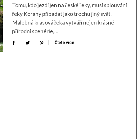
Tomu, kdo jezdí jen na české řeky, musí splouvání
řeky Korany připadat jako trochu jiný svět.
Malebná krasová řeka vytváří nejen krásné
přírodní scenérie,…
Čtěte více