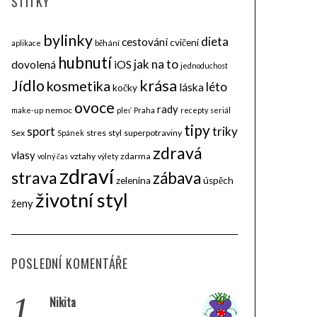
ŠTÍTKY
bylinky
dieta
cestování
cvičení
běhání
aplikace
hubnutí
jak na to
dovolená
iOS
jednoduchost
krása
Jídlo
kosmetika
léto
láska
kočky
ovoce
rady
nemoc
make-up
pleť
Praha
recepty
seriál
tipy
triky
sport
Sex
stres
styl
superpotraviny
Spánek
zdravá
vlasy
vztahy
zdarma
volný čas
výlety
zdraví
strava
zábava
zelenina
úspěch
životní styl
ženy
POSLEDNÍ KOMENTÁŘE
1.
Nikita