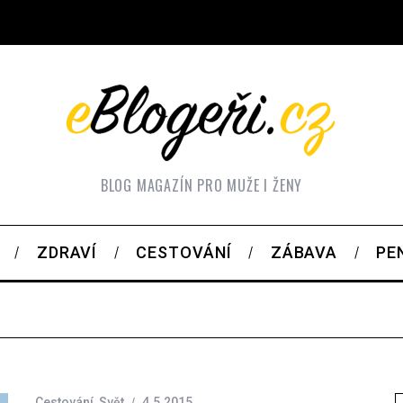
BLOG MAGAZÍN PRO MUŽE I ŽENY
ZDRAVÍ
CESTOVÁNÍ
ZÁBAVA
PE
Cestování
,
Svět
4.5.2015