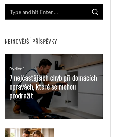
S
S
e
E
A
a
R
C
H
r
NEJNOVĚJŠÍ PŘÍSPĚVKY
c
h
f
o
Bydlení
7 nejčastějších chyb při domácích
r
opravách, které se mohou
:
prodražit