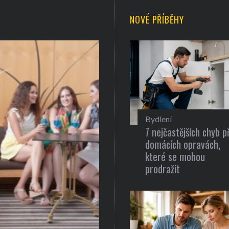
NOVÉ PŘÍBĚHY
Bydlení
7 nejčastějších chyb př
domácích opravách,
které se mohou
prodražit