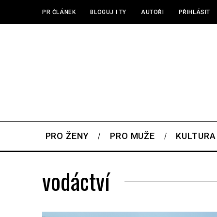
PR ČLÁNEK
BLOGUJ I TY
AUTOŘI
PŘIHLÁSIT
PRO ŽENY
PRO MUŽE
KULTURA
vodáctví