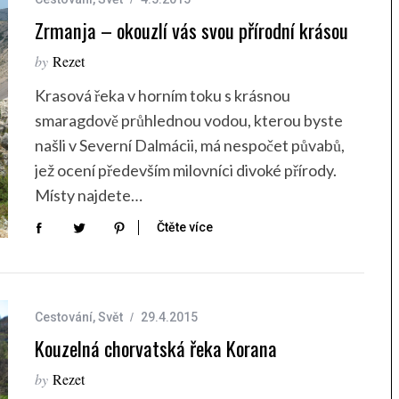
Zrmanja – okouzlí vás svou přírodní krásou
by
Rezet
Krasová řeka v horním toku s krásnou
smaragdově průhlednou vodou, kterou byste
našli v Severní Dalmácii, má nespočet půvabů,
jež ocení především milovníci divoké přírody.
Místy najdete…
Čtěte více
Cestování
,
Svět
29.4.2015
Kouzelná chorvatská řeka Korana
by
Rezet