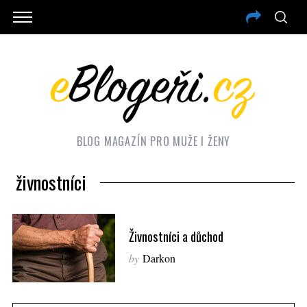
BLOG MAGAZÍN PRO MUŽE I ŽENY
živnostníci
Živnostníci a důchod
by
Darkon