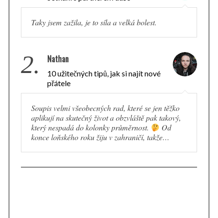
Taky jsem zažila, je to síla a velká bolest.
2.
Nathan
10 užitečných tipů, jak si najít nové
přátele
Soupis velmi všeobecných rad, které se jen těžko
aplikují na skutečný život a obzvláště pak takový,
který nespadá do kolonky průměrnost.
Od
konce loňského roku žiju v zahraničí, takže…
S
e
a
r
c
h
f