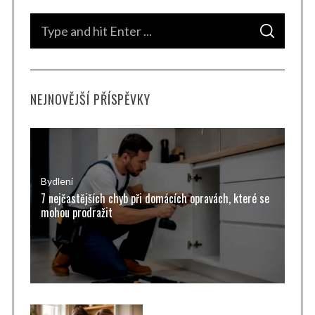
S
S
e
E
A
a
R
C
H
r
NEJNOVĚJŠÍ PŘÍSPĚVKY
c
h
f
o
r
Bydlení
7 nejčastějších chyb při domácích opravách, které se
:
mohou prodražit