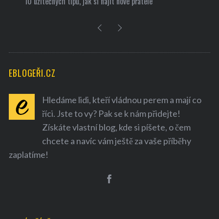
10 užitečných tipů, jak si najít nové přátele
EBLOGEŘI.CZ
Hledáme lidi, kteří vládnou perem a mají co
říci. Jste to vy? Pak se k nám přidejte!
Získáte vlastní blog, kde si píšete, o čem
chcete a navíc vám ještě za vaše příběhy
zaplatíme!