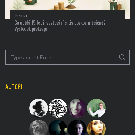
Peníze
Co udělá 15 let investování s tisícovkou měsíčně?
Výsledek překvapí
S
S
e
E
A
a
R
C
H
r
AUTOŘI
c
h
f
o
r
: