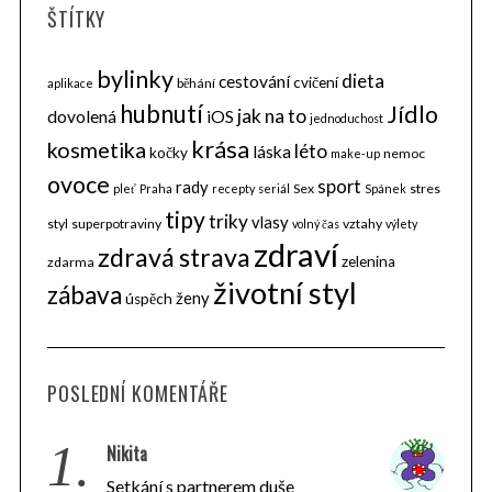
ŠTÍTKY
bylinky
dieta
cestování
cvičení
běhání
aplikace
hubnutí
Jídlo
jak na to
dovolená
iOS
jednoduchost
krása
kosmetika
léto
láska
kočky
nemoc
make-up
ovoce
sport
rady
Sex
stres
pleť
Praha
recepty
seriál
Spánek
tipy
triky
vlasy
styl
superpotraviny
vztahy
volný čas
výlety
zdraví
zdravá strava
zelenina
zdarma
životní styl
zábava
ženy
úspěch
POSLEDNÍ KOMENTÁŘE
1.
Nikita
Setkání s partnerem duše