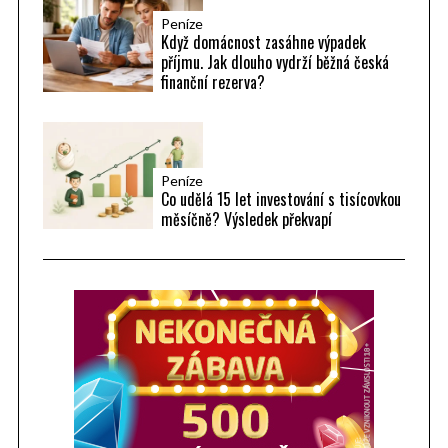
Peníze
Když domácnost zasáhne výpadek
příjmu. Jak dlouho vydrží běžná česká
finanční rezerva?
Peníze
Co udělá 15 let investování s tisícovkou
měsíčně? Výsledek překvapí