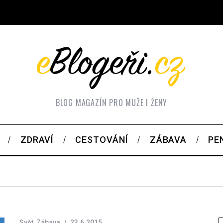
BLOG MAGAZÍN PRO MUŽE I ŽENY
ZDRAVÍ
CESTOVÁNÍ
ZÁBAVA
PE
Svět
,
Zábava
23.6.2015