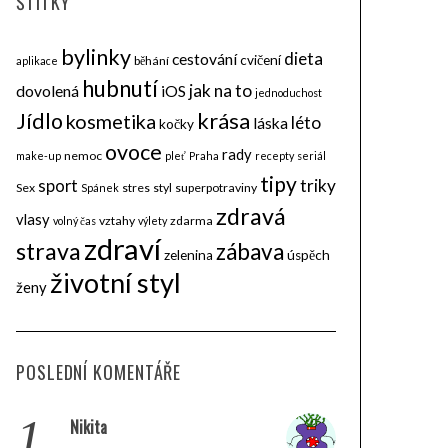
ŠTÍTKY
bylinky
dieta
cestování
cvičení
běhání
aplikace
hubnutí
jak na to
dovolená
iOS
jednoduchost
krása
Jídlo
kosmetika
léto
láska
kočky
ovoce
rady
nemoc
make-up
pleť
Praha
recepty
seriál
tipy
triky
sport
Sex
stres
styl
superpotraviny
Spánek
zdravá
vlasy
vztahy
zdarma
volný čas
výlety
zdraví
strava
zábava
zelenina
úspěch
životní styl
ženy
POSLEDNÍ KOMENTÁŘE
1.
Nikita