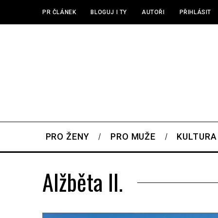
PR ČLÁNEK
BLOGUJ I TY
AUTOŘI
PŘIHLÁSIT
PRO ŽENY
PRO MUŽE
KULTURA
Alžběta II.