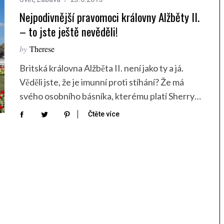
Nejpodivnější pravomoci královny Alžběty II.
– to jste ještě nevěděli!
by
Therese
Britská královna Alžběta II. není jako ty a já.
Věděli jste, že je imunní proti stíhání? Že má
svého osobního básníka, kterému platí Sherry…
Čtěte více