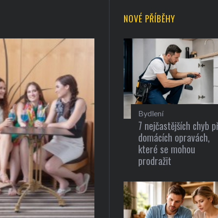
NOVÉ PŘÍBĚHY
Bydlení
7 nejčastějších chyb př
domácích opravách,
které se mohou
prodražit