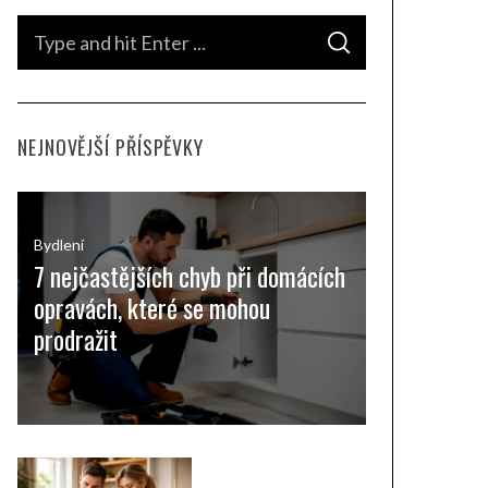
S
S
e
E
A
a
R
C
H
r
NEJNOVĚJŠÍ PŘÍSPĚVKY
c
h
f
o
Bydlení
7 nejčastějších chyb při domácích
r
opravách, které se mohou
:
prodražit