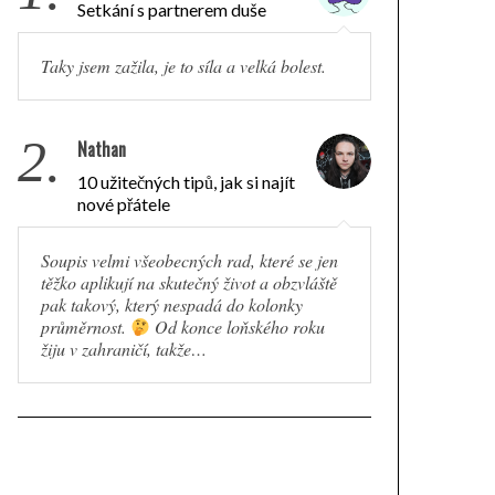
Setkání s partnerem duše
Taky jsem zažila, je to síla a velká bolest.
2.
Nathan
10 užitečných tipů, jak si najít
nové přátele
Soupis velmi všeobecných rad, které se jen
těžko aplikují na skutečný život a obzvláště
pak takový, který nespadá do kolonky
průměrnost.
Od konce loňského roku
žiju v zahraničí, takže…