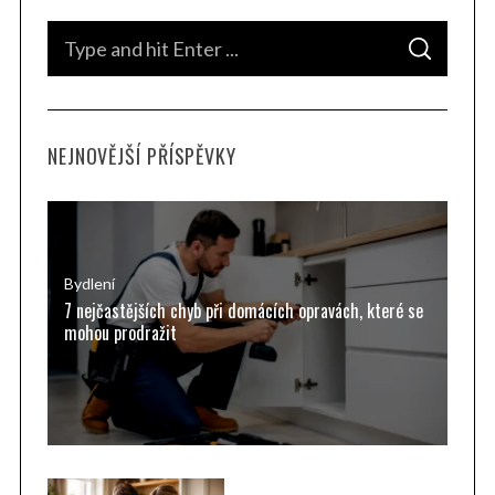
S
S
e
E
A
a
R
C
H
r
NEJNOVĚJŠÍ PŘÍSPĚVKY
c
h
f
o
r
Bydlení
7 nejčastějších chyb při domácích opravách, které se
:
mohou prodražit