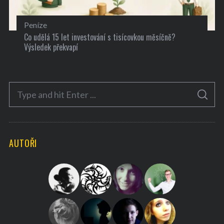
Peníze
Co udělá 15 let investování s tisícovkou měsíčně?
Výsledek překvapí
S
S
e
E
A
a
R
C
H
r
AUTOŘI
c
h
f
o
r
: