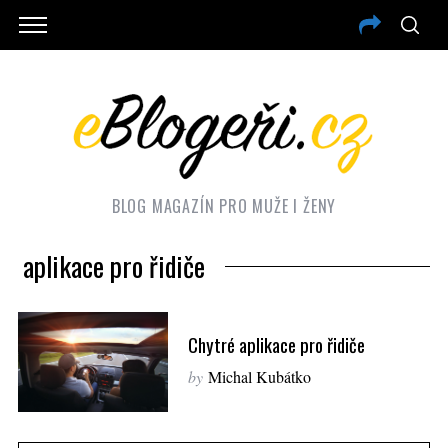
BLOG MAGAZÍN PRO MUŽE I ŽENY
aplikace pro řidiče
Chytré aplikace pro řidiče
by
Michal Kubátko