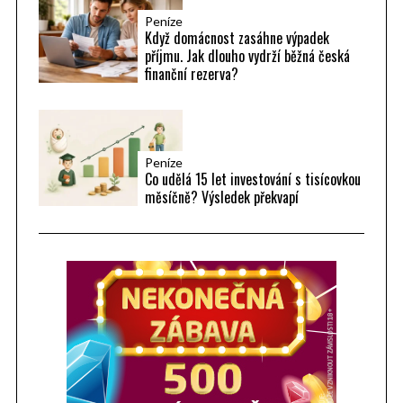
Peníze
Když domácnost zasáhne výpadek
příjmu. Jak dlouho vydrží běžná česká
finanční rezerva?
Peníze
Co udělá 15 let investování s tisícovkou
měsíčně? Výsledek překvapí