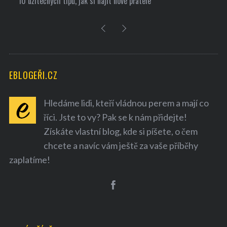
10 užitečných tipů, jak si najít nové přátele
EBLOGEŘI.CZ
Hledáme lidi, kteří vládnou perem a mají co
říci. Jste to vy? Pak se k nám přidejte!
Získáte vlastní blog, kde si píšete, o čem
chcete a navíc vám ještě za vaše příběhy
zaplatíme!