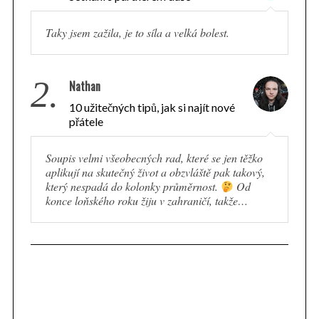
Taky jsem zažila, je to síla a velká bolest.
2.
Nathan
10 užitečných tipů, jak si najít nové
přátele
Soupis velmi všeobecných rad, které se jen těžko
aplikují na skutečný život a obzvláště pak takový,
který nespadá do kolonky průměrnost.
Od
konce loňského roku žiju v zahraničí, takže…
S
e
a
r
c
h
f