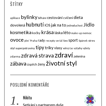
ŠTÍTKY
bylinky
dieta
cestování
cvičení
běhání
aplikace
hubnutí
Jídlo
jak na to
dovolená
iOS
jednoduchost
krása
kosmetika
léto
láska
kočky
nemoc
make-up
ovoce
sport
rady
Sex
stres
pleť
Praha
recepty
seriál
Spánek
tipy
triky
vlasy
styl
superpotraviny
vztahy
volný čas
výlety
zdraví
zdravá strava
zelenina
zdarma
životní styl
zábava
ženy
úspěch
POSLEDNÍ KOMENTÁŘE
1.
Nikita
Setkání s partnerem duše