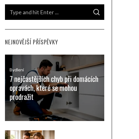
S
S
e
E
A
a
R
C
H
r
NEJNOVĚJŠÍ PŘÍSPĚVKY
c
h
f
o
Bydlení
7 nejčastějších chyb při domácích
r
opravách, které se mohou
:
prodražit