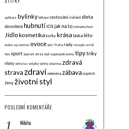
ŠTÍTKY
bylinky
dieta
cestování
cvičení
běhání
aplikace
hubnutí
jak na to
dovolená
iOS
jednoduchost
krása
Jídlo
kosmetika
léto
láska
kočky
ovoce
rady
nemoc
make-up
pleť
Praha
recepty
seriál
tipy
triky
sport
Sex
stres
styl
superpotraviny
Spánek
zdravá
vlasy
vztahy
zdarma
volný čas
výlety
zdraví
strava
zábava
zelenina
úspěch
životní styl
ženy
POSLEDNÍ KOMENTÁŘE
1.
Nikita