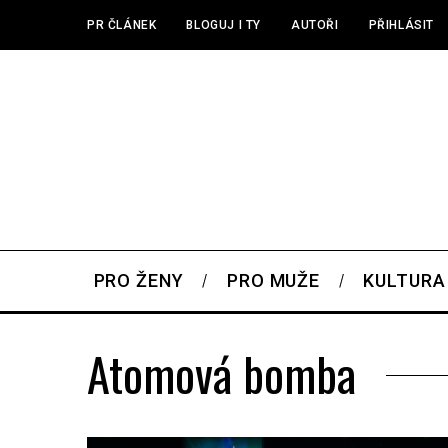
PR ČLÁNEK
BLOGUJ I TY
AUTOŘI
PŘIHLÁSIT
PRO ŽENY
PRO MUŽE
KULTURA
Atomová bomba