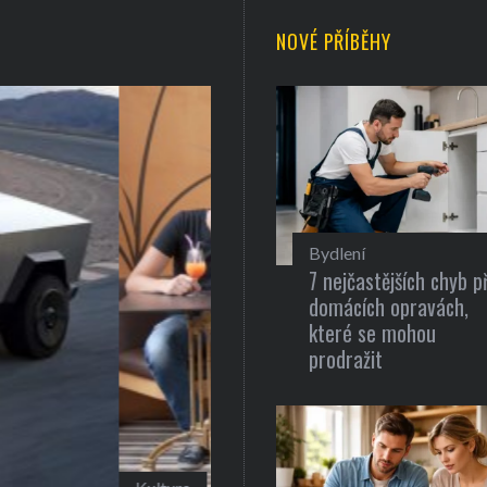
NOVÉ PŘÍBĚHY
Bydlení
7 nejčastějších chyb př
domácích opravách,
které se mohou
prodražit