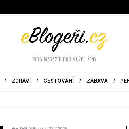
BLOG MAGAZÍN PRO MUŽE I ŽENY
ZDRAVÍ
CESTOVÁNÍ
ZÁBAVA
PE
Hry
,
Svět
,
Zábava
21.7.2015