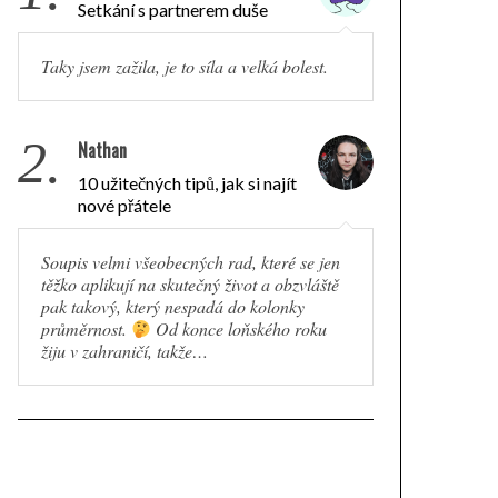
Setkání s partnerem duše
Taky jsem zažila, je to síla a velká bolest.
2.
Nathan
10 užitečných tipů, jak si najít
nové přátele
Soupis velmi všeobecných rad, které se jen
těžko aplikují na skutečný život a obzvláště
pak takový, který nespadá do kolonky
průměrnost.
Od konce loňského roku
žiju v zahraničí, takže…