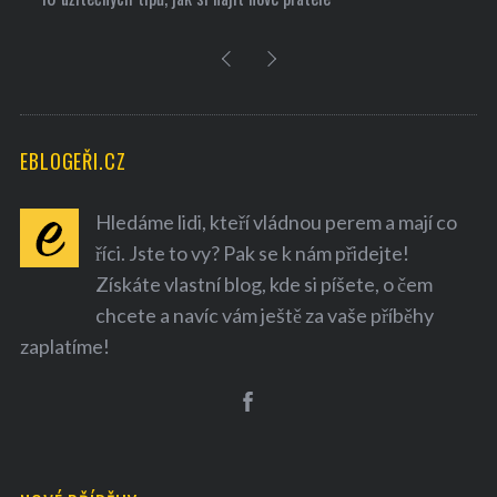
EBLOGEŘI.CZ
Hledáme lidi, kteří vládnou perem a mají co
říci. Jste to vy? Pak se k nám přidejte!
Získáte vlastní blog, kde si píšete, o čem
chcete a navíc vám ještě za vaše příběhy
zaplatíme!