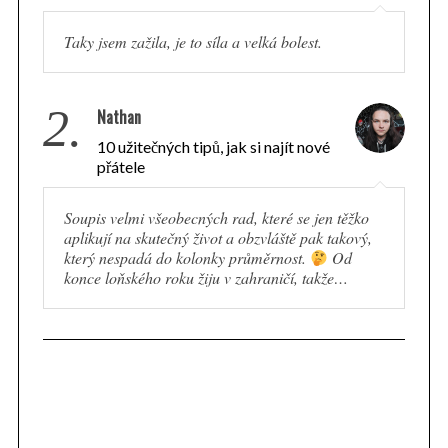
Taky jsem zažila, je to síla a velká bolest.
2.
Nathan
10 užitečných tipů, jak si najít nové
přátele
Soupis velmi všeobecných rad, které se jen těžko
aplikují na skutečný život a obzvláště pak takový,
který nespadá do kolonky průměrnost.
Od
konce loňského roku žiju v zahraničí, takže…
S
e
a
r
c
h
f