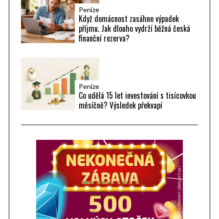
Peníze
Když domácnost zasáhne výpadek
příjmu. Jak dlouho vydrží běžná česká
finanční rezerva?
Peníze
Co udělá 15 let investování s tisícovkou
měsíčně? Výsledek překvapí