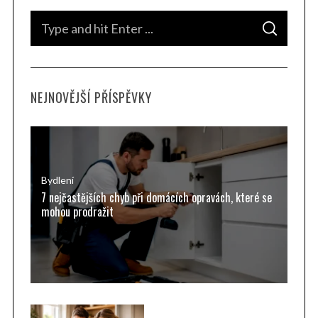
S
S
e
E
A
a
R
C
H
r
NEJNOVĚJŠÍ PŘÍSPĚVKY
c
h
f
o
r
Bydlení
7 nejčastějších chyb při domácích opravách, které se
:
mohou prodražit