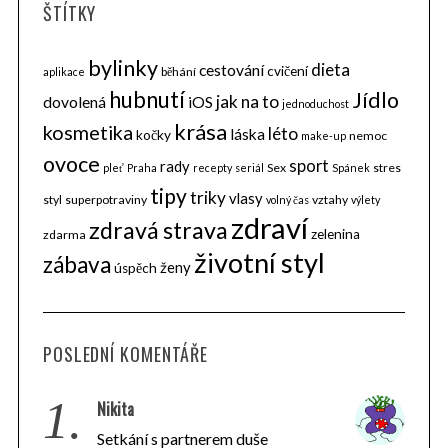
ŠTÍTKY
bylinky
dieta
cestování
cvičení
běhání
aplikace
hubnutí
Jídlo
jak na to
dovolená
iOS
jednoduchost
krása
kosmetika
léto
láska
kočky
nemoc
make-up
ovoce
sport
rady
Sex
stres
pleť
Praha
recepty
seriál
Spánek
tipy
triky
vlasy
styl
superpotraviny
vztahy
volný čas
výlety
zdraví
zdravá strava
zelenina
zdarma
životní styl
zábava
ženy
úspěch
POSLEDNÍ KOMENTÁŘE
1.
Nikita
Setkání s partnerem duše