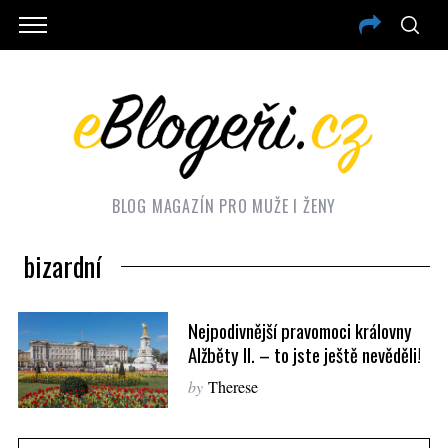
BLOG MAGAZÍN PRO MUŽE I ŽENY
bizardní
Nejpodivnější pravomoci královny
Alžběty II. – to jste ještě nevěděli!
by
Therese