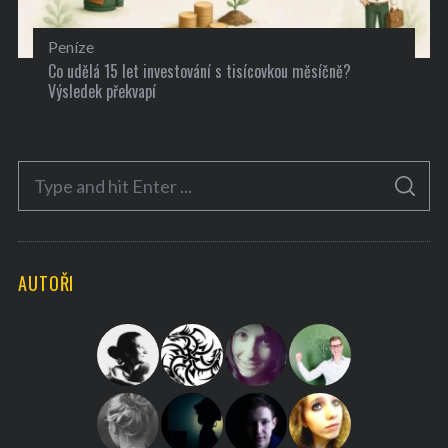
Peníze
Co udělá 15 let investování s tisícovkou měsíčně?
Výsledek překvapí
S
S
e
E
A
a
R
C
H
r
AUTOŘI
c
h
f
o
r
: