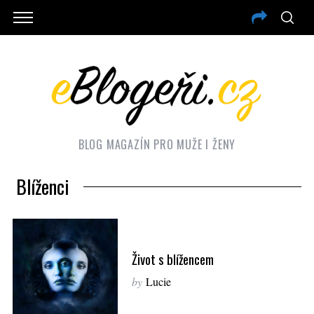
BLOG MAGAZÍN PRO MUŽE I ŽENY
Blíženci
Život s blížencem
by
Lucie