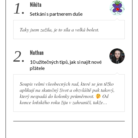
1.
Nikita
Setkání s partnerem duše
Taky jsem zažila, je to síla a velká bolest.
2.
Nathan
10 užitečných tipů, jak si najít nové
přátele
Soupis velmi všeobecných rad, které se jen těžko
aplikují na skutečný život a obzvláště pak takový,
který nespadá do kolonky průměrnost.
Od
S
konce loňského roku žiju v zahraničí, takže…
e
a
r
c
h