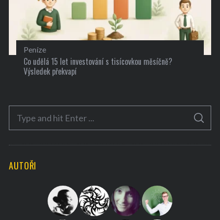
Peníze
Co udělá 15 let investování s tisícovkou měsíčně?
Výsledek překvapí
S
S
e
E
A
a
R
C
H
r
AUTOŘI
c
h
f
o