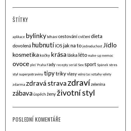
ŠTÍTKY
bylinky
dieta
cestování
cvičení
běhání
aplikace
hubnutí
Jídlo
jak na to
dovolená
iOS
jednoduchost
krása
kosmetika
léto
láska
kočky
nemoc
make-up
ovoce
sport
rady
Sex
stres
pleť
Praha
recepty
seriál
Spánek
tipy
triky
vlasy
styl
superpotraviny
vztahy
volný čas
výlety
zdraví
zdravá strava
zelenina
zdarma
životní styl
zábava
ženy
úspěch
POSLEDNÍ KOMENTÁŘE