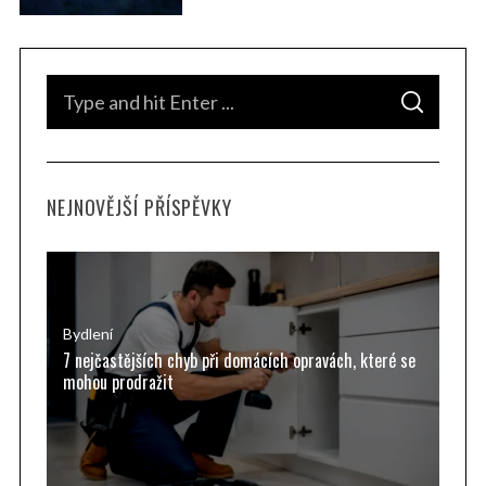
S
S
e
E
A
a
R
C
H
r
NEJNOVĚJŠÍ PŘÍSPĚVKY
c
h
f
o
r
Bydlení
7 nejčastějších chyb při domácích opravách, které se
:
mohou prodražit