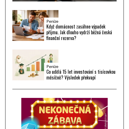
Peníze
Když domácnost zasáhne výpadek
příjmu. Jak dlouho vydrží běžná česká
finanční rezerva?
Peníze
Co udělá 15 let investování s tisícovkou
měsíčně? Výsledek překvapí