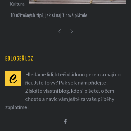
Kultura
10 užitečných tipů, jak si najít nové přátele
EBLOGEŘI.CZ
Hledáme lidi, kteří vládnou perem a mají co
říci. Jste to vy? Pak se k nám přidejte!
Získáte vlastní blog, kde si píšete, o čem
chcete a navíc vám ještě za vaše příběhy
zaplatíme!