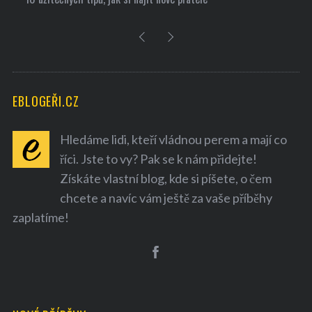
EBLOGEŘI.CZ
Hledáme lidi, kteří vládnou perem a mají co
říci. Jste to vy? Pak se k nám přidejte!
Získáte vlastní blog, kde si píšete, o čem
chcete a navíc vám ještě za vaše příběhy
zaplatíme!