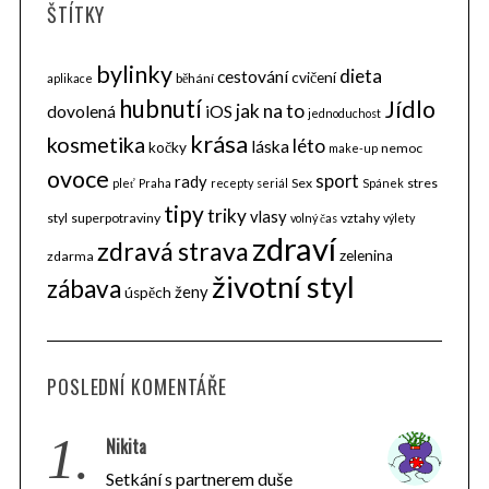
ŠTÍTKY
bylinky
dieta
cestování
cvičení
běhání
aplikace
hubnutí
Jídlo
jak na to
dovolená
iOS
jednoduchost
krása
kosmetika
léto
láska
kočky
nemoc
make-up
ovoce
sport
rady
Sex
stres
pleť
Praha
recepty
seriál
Spánek
tipy
triky
vlasy
styl
superpotraviny
vztahy
volný čas
výlety
zdraví
zdravá strava
zelenina
zdarma
životní styl
zábava
ženy
úspěch
POSLEDNÍ KOMENTÁŘE
1.
Nikita
Setkání s partnerem duše