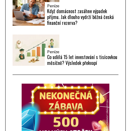
Peníze
Když domácnost zasáhne výpadek
příjmu. Jak dlouho vydrží běžná česká
finanční rezerva?
Peníze
Co udělá 15 let investování s tisícovkou
měsíčně? Výsledek překvapí