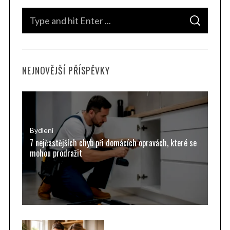
S
S
e
E
A
a
R
C
H
r
NEJNOVĚJŠÍ PŘÍSPĚVKY
c
h
f
o
r
Bydlení
7 nejčastějších chyb při domácích opravách, které se
:
mohou prodražit