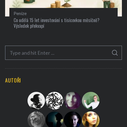
Peníze
Co udělá 15 let investování s tisícovkou měsíčně?
Výsledek překvapí
S
S
e
E
A
a
R
C
H
r
AUTOŘI
c
h
f
o
r
: