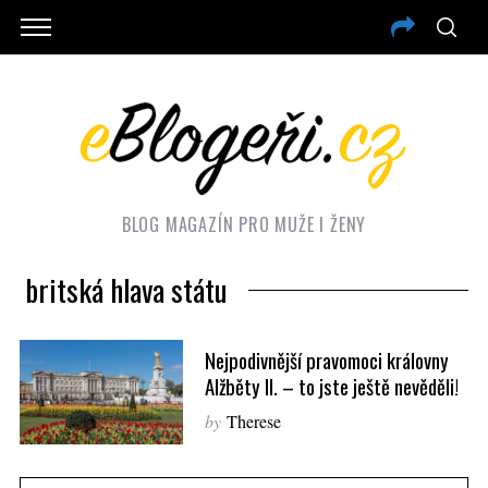
BLOG MAGAZÍN PRO MUŽE I ŽENY
britská hlava státu
Nejpodivnější pravomoci královny
Alžběty II. – to jste ještě nevěděli!
by
Therese