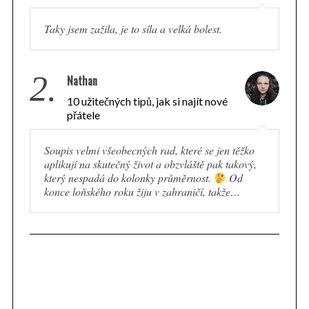
Taky jsem zažila, je to síla a velká bolest.
2.
Nathan
10 užitečných tipů, jak si najít nové
přátele
Soupis velmi všeobecných rad, které se jen těžko
aplikují na skutečný život a obzvláště pak takový,
který nespadá do kolonky průměrnost.
Od
konce loňského roku žiju v zahraničí, takže…
S
e
a
r
c
h
f