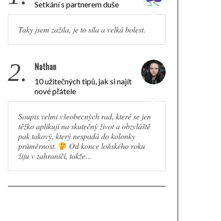
Setkání s partnerem duše
Taky jsem zažila, je to síla a velká bolest.
2.
Nathan
10 užitečných tipů, jak si najít
nové přátele
Soupis velmi všeobecných rad, které se jen
těžko aplikují na skutečný život a obzvláště
pak takový, který nespadá do kolonky
průměrnost.
Od konce loňského roku
žiju v zahraničí, takže…