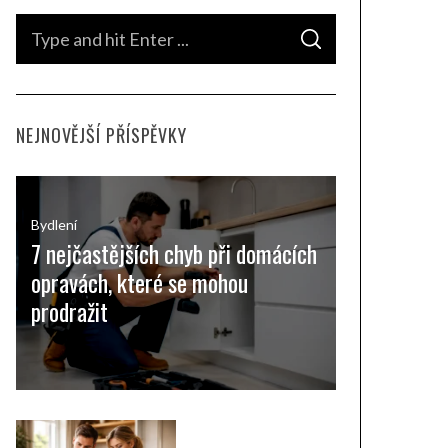
S
S
e
E
A
a
R
C
H
r
NEJNOVĚJŠÍ PŘÍSPĚVKY
c
h
f
o
Bydlení
7 nejčastějších chyb při domácích
r
opravách, které se mohou
:
prodražit