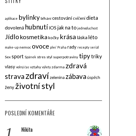
ŠTÍTKY
bylinky
dieta
cestování
cvičení
běhání
aplikace
hubnutí
jak na to
dovolená
iOS
jednoduchost
krása
Jídlo
kosmetika
léto
láska
kočky
ovoce
rady
nemoc
make-up
pleť
Praha
recepty
seriál
tipy
triky
sport
Sex
stres
styl
superpotraviny
Spánek
zdravá
vlasy
vztahy
zdarma
volný čas
výlety
zdraví
strava
zábava
zelenina
úspěch
životní styl
ženy
POSLEDNÍ KOMENTÁŘE
1.
Nikita