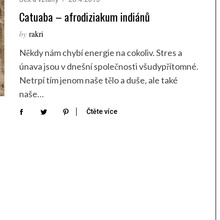
Catuaba – afrodiziakum indiánů
by
rakri
Někdy nám chybí energie na cokoliv. Stres a
únava jsou v dnešní společnosti všudypřítomné.
Netrpí tím jenom naše tělo a duše, ale také
naše…
Čtěte více