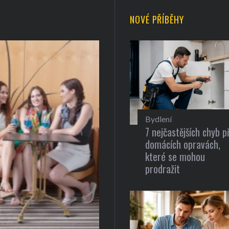
NOVÉ PŘÍBĚHY
Bydlení
7 nejčastějších chyb př
domácích opravách,
které se mohou
prodražit