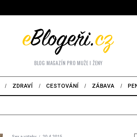
BLOG MAGAZÍN PRO MUŽE I ŽENY
ZDRAVÍ
CESTOVÁNÍ
ZÁBAVA
PE
Sex a vztahy
20.4.2015