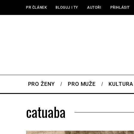
PR ČLÁNEK
BLOGUJ I TY
AUTOŘI
PŘIHLÁSIT
PRO ŽENY
PRO MUŽE
KULTURA
catuaba