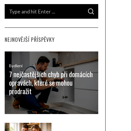
S
S
e
E
A
a
R
C
H
r
NEJNOVĚJŠÍ PŘÍSPĚVKY
c
h
f
o
Bydlení
7 nejčastějších chyb při domácích
r
opravách, které se mohou
:
prodražit