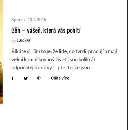
Sport
13.4.2015
Běh – vášeň, která vás pohltí
by
Luck@
Říkáte si, čím to je, že lidé, co tvrdě pracují a mají
velmi komplikovaný život, jsou kolikrát
odpočatější než vy? I přesto, že jsou…
Čtěte více