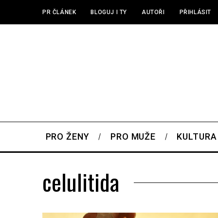
PR ČLÁNEK
BLOGUJ I TY
AUTOŘI
PŘIHLÁSIT
PRO ŽENY
PRO MUŽE
KULTURA
celulitida