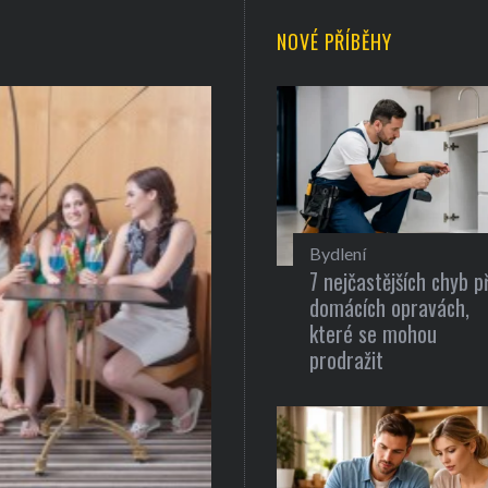
NOVÉ PŘÍBĚHY
Bydlení
7 nejčastějších chyb př
domácích opravách,
které se mohou
prodražit