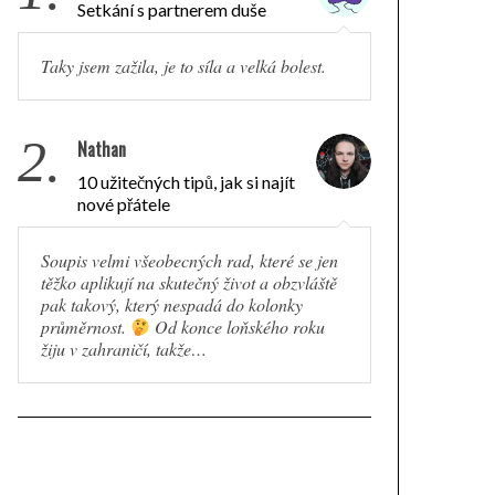
Setkání s partnerem duše
Taky jsem zažila, je to síla a velká bolest.
2.
Nathan
10 užitečných tipů, jak si najít
nové přátele
Soupis velmi všeobecných rad, které se jen
těžko aplikují na skutečný život a obzvláště
pak takový, který nespadá do kolonky
průměrnost.
Od konce loňského roku
žiju v zahraničí, takže…