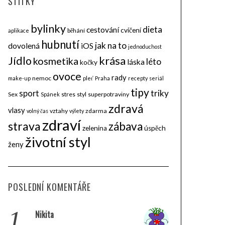
ŠTÍTKY
bylinky
dieta
cestování
cvičení
běhání
aplikace
hubnutí
jak na to
dovolená
iOS
jednoduchost
krása
Jídlo
kosmetika
léto
láska
kočky
ovoce
rady
nemoc
make-up
pleť
Praha
recepty
seriál
tipy
triky
sport
Sex
stres
styl
superpotraviny
Spánek
zdravá
vlasy
vztahy
zdarma
volný čas
výlety
zdraví
strava
zábava
zelenina
úspěch
životní styl
ženy
POSLEDNÍ KOMENTÁŘE
1.
Nikita