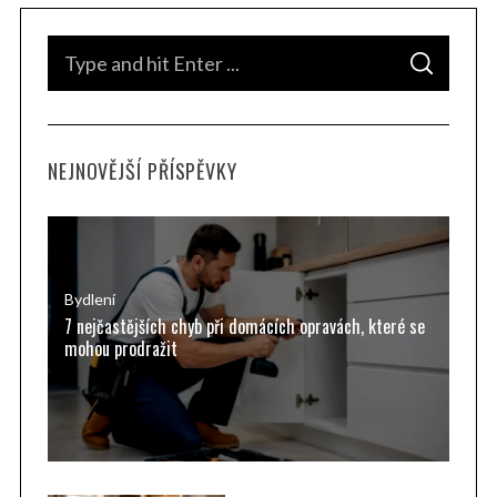
S
S
e
E
A
a
R
C
H
r
NEJNOVĚJŠÍ PŘÍSPĚVKY
c
h
f
o
r
Bydlení
7 nejčastějších chyb při domácích opravách, které se
:
mohou prodražit