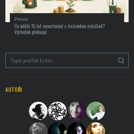
Peníze
Co udělá 15 let investování s tisícovkou měsíčně?
Výsledek překvapí
S
S
e
E
A
a
R
C
H
r
AUTOŘI
c
h
f
o
r
: