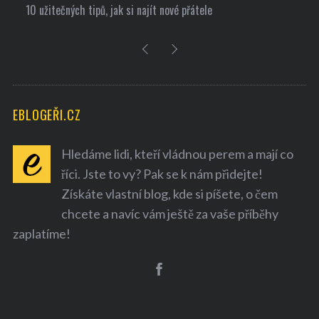
10 užitečných tipů, jak si najít nové přátele
EBLOGEŘI.CZ
Hledáme lidi, kteří vládnou perem a mají co
říci. Jste to vy? Pak se k nám přidejte!
Získáte vlastní blog, kde si píšete, o čem
chcete a navíc vám ještě za vaše příběhy
zaplatíme!