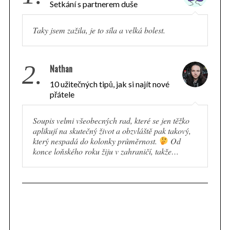
Setkání s partnerem duše
Taky jsem zažila, je to síla a velká bolest.
2.
Nathan
10 užitečných tipů, jak si najít nové
přátele
Soupis velmi všeobecných rad, které se jen těžko
aplikují na skutečný život a obzvláště pak takový,
který nespadá do kolonky průměrnost.
Od
konce loňského roku žiju v zahraničí, takže…
S
e
a
r
c
h
f