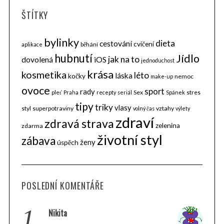
ŠTÍTKY
bylinky
dieta
cestování
cvičení
běhání
aplikace
hubnutí
Jídlo
jak na to
dovolená
iOS
jednoduchost
krása
kosmetika
léto
láska
kočky
nemoc
make-up
ovoce
sport
rady
Sex
stres
pleť
Praha
recepty
seriál
Spánek
tipy
triky
vlasy
styl
superpotraviny
vztahy
volný čas
výlety
zdraví
zdravá strava
zelenina
zdarma
životní styl
zábava
ženy
úspěch
POSLEDNÍ KOMENTÁŘE
1.
Nikita