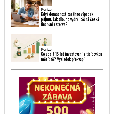
Peníze
Když domácnost zasáhne výpadek
příjmu. Jak dlouho vydrží běžná česká
finanční rezerva?
Peníze
Co udělá 15 let investování s tisícovkou
měsíčně? Výsledek překvapí