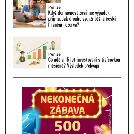
Peníze
Když domácnost zasáhne výpadek
příjmu. Jak dlouho vydrží běžná česká
finanční rezerva?
Peníze
Co udělá 15 let investování s tisícovkou
měsíčně? Výsledek překvapí