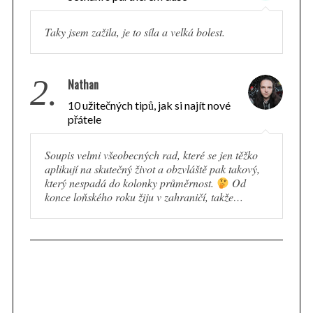
Taky jsem zažila, je to síla a velká bolest.
2.
Nathan
10 užitečných tipů, jak si najít nové
přátele
Soupis velmi všeobecných rad, které se jen těžko
aplikují na skutečný život a obzvláště pak takový,
který nespadá do kolonky průměrnost.
Od
konce loňského roku žiju v zahraničí, takže…
S
e
a
r
c
h
f