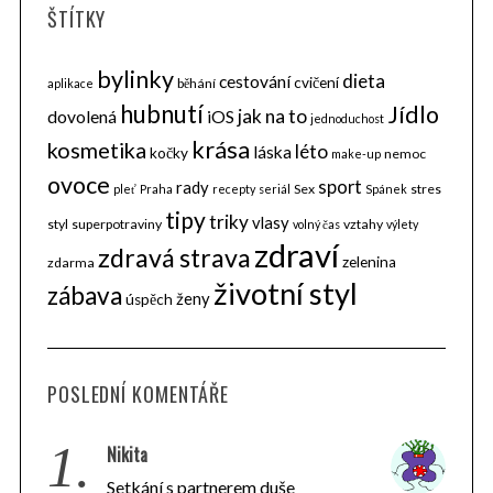
ŠTÍTKY
bylinky
dieta
cestování
cvičení
běhání
aplikace
hubnutí
Jídlo
jak na to
dovolená
iOS
jednoduchost
krása
kosmetika
léto
láska
kočky
nemoc
make-up
ovoce
sport
rady
Sex
stres
pleť
Praha
recepty
seriál
Spánek
tipy
triky
vlasy
styl
superpotraviny
vztahy
volný čas
výlety
zdraví
zdravá strava
zelenina
zdarma
životní styl
zábava
ženy
úspěch
POSLEDNÍ KOMENTÁŘE
1.
Nikita
Setkání s partnerem duše