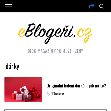
BLOG MAGAZÍN PRO MUŽE I ŽENY
dárky
Originální balení dárků – jak na to?
by
Therese