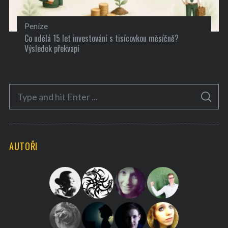
Peníze
Co udělá 15 let investování s tisícovkou měsíčně?
Výsledek překvapí
S
S
e
E
A
a
R
C
H
r
AUTOŘI
c
h
f
o
r
: