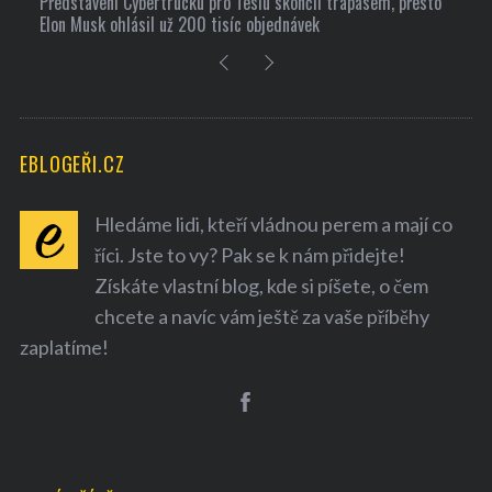
Představení Cybertrucku pro Teslu skončil trapasem, přesto
Elon Musk ohlásil už 200 tisíc objednávek
EBLOGEŘI.CZ
Hledáme lidi, kteří vládnou perem a mají co
říci. Jste to vy? Pak se k nám přidejte!
Získáte vlastní blog, kde si píšete, o čem
chcete a navíc vám ještě za vaše příběhy
zaplatíme!