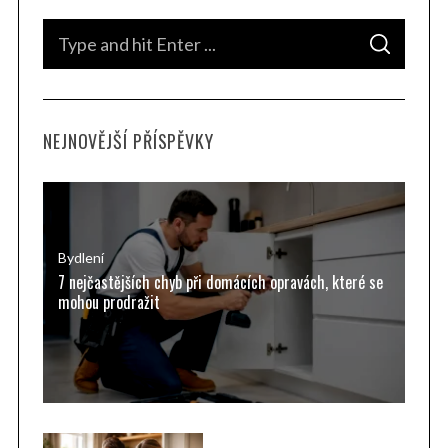
S
S
e
E
A
a
R
C
H
r
NEJNOVĚJŠÍ PŘÍSPĚVKY
c
h
f
o
r
Bydlení
7 nejčastějších chyb při domácích opravách, které se
:
mohou prodražit