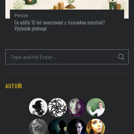
Peníze
Co udělá 15 let investování s tisícovkou měsíčně?
Výsledek překvapí
S
S
e
E
A
a
R
C
H
r
AUTOŘI
c
h
f
o
r
: