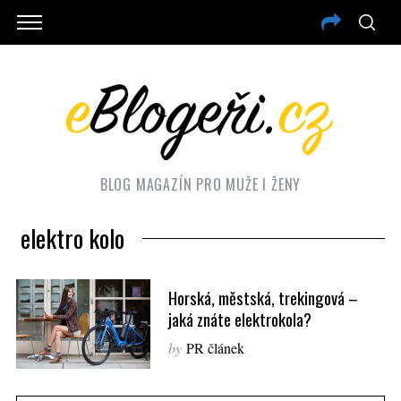
BLOG MAGAZÍN PRO MUŽE I ŽENY
elektro kolo
Horská, městská, trekingová –
jaká znáte elektrokola?
by
PR článek