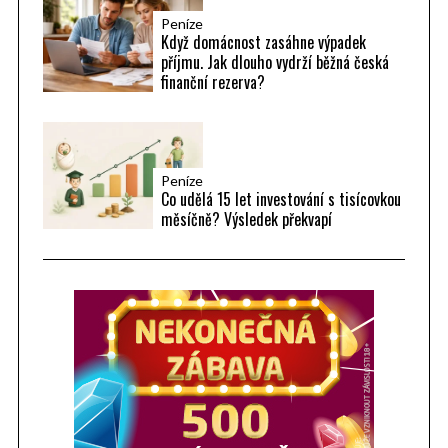
Peníze
Když domácnost zasáhne výpadek
příjmu. Jak dlouho vydrží běžná česká
finanční rezerva?
Peníze
Co udělá 15 let investování s tisícovkou
měsíčně? Výsledek překvapí