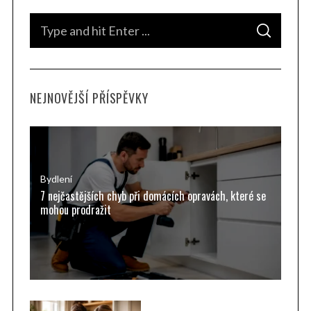
S
S
e
E
A
a
R
C
H
r
NEJNOVĚJŠÍ PŘÍSPĚVKY
c
h
f
o
r
Bydlení
7 nejčastějších chyb při domácích opravách, které se
:
mohou prodražit