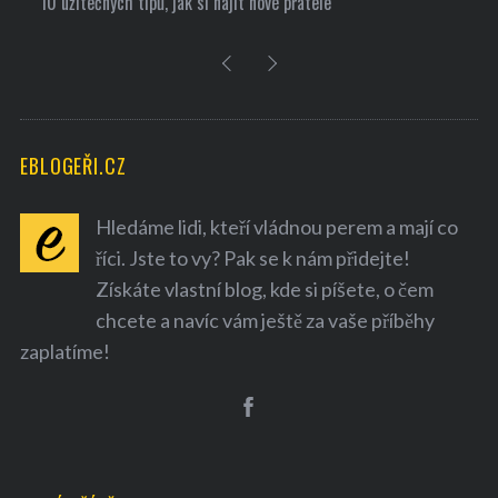
10 užitečných tipů, jak si najít nové přátele
EBLOGEŘI.CZ
Hledáme lidi, kteří vládnou perem a mají co
říci. Jste to vy? Pak se k nám přidejte!
Získáte vlastní blog, kde si píšete, o čem
chcete a navíc vám ještě za vaše příběhy
zaplatíme!