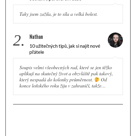
Taky jsem zažila, je to síla a velká bolest.
2.
Nathan
10 užitečných tipů, jak si najít nové
přátele
Soupis velmi všeobecných rad, které se jen těžko
aplikují na skutečný život a obzvláště pak takový,
který nespadá do kolonky průměrnost.
Od
konce loňského roku žiju v zahraničí, takže…
S
e
a
r
c
h
f