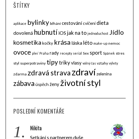
ŠTÍTKY
bylinky
dieta
cestování
cvičení
běhání
aplikace
hubnutí
Jídlo
jak na to
dovolená
iOS
jednoduchost
krása
kosmetika
léto
láska
kočky
nemoc
make-up
ovoce
sport
rady
Sex
stres
pleť
Praha
recepty
seriál
Spánek
tipy
triky
vlasy
styl
superpotraviny
vztahy
volný čas
výlety
zdraví
zdravá strava
zelenina
zdarma
životní styl
zábava
ženy
úspěch
POSLEDNÍ KOMENTÁŘE
1.
Nikita
Setkání s partnerem duše