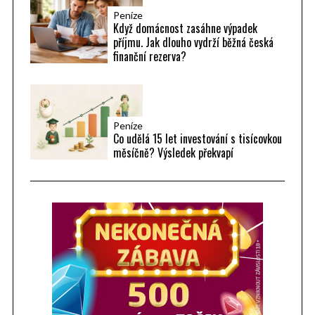
Peníze
Když domácnost zasáhne výpadek
příjmu. Jak dlouho vydrží běžná česká
finanční rezerva?
Peníze
Co udělá 15 let investování s tisícovkou
měsíčně? Výsledek překvapí