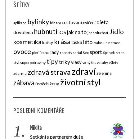
ŠTÍTKY
bylinky
dieta
cestování
cvičení
běhání
aplikace
hubnutí
Jídlo
jak na to
dovolená
iOS
jednoduchost
krása
kosmetika
léto
láska
kočky
nemoc
make-up
ovoce
sport
rady
Sex
stres
pleť
Praha
recepty
seriál
Spánek
tipy
triky
vlasy
styl
superpotraviny
vztahy
volný čas
výlety
zdraví
zdravá strava
zelenina
zdarma
životní styl
zábava
ženy
úspěch
POSLEDNÍ KOMENTÁŘE
1.
Nikita
Setkání s partnerem duše