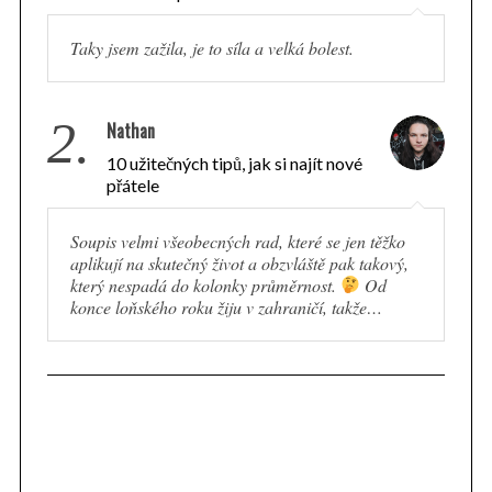
Taky jsem zažila, je to síla a velká bolest.
2.
Nathan
10 užitečných tipů, jak si najít nové
přátele
Soupis velmi všeobecných rad, které se jen těžko
aplikují na skutečný život a obzvláště pak takový,
který nespadá do kolonky průměrnost.
Od
konce loňského roku žiju v zahraničí, takže…
S
e
a
r
c
h
f