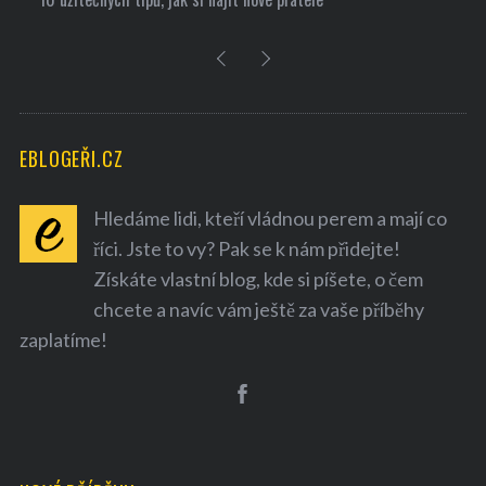
EBLOGEŘI.CZ
Hledáme lidi, kteří vládnou perem a mají co
říci. Jste to vy? Pak se k nám přidejte!
Získáte vlastní blog, kde si píšete, o čem
chcete a navíc vám ještě za vaše příběhy
zaplatíme!