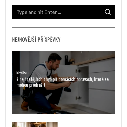
S
S
e
E
A
a
R
C
H
r
NEJNOVĚJŠÍ PŘÍSPĚVKY
c
h
f
o
r
Bydlení
7 nejčastějších chyb při domácích opravách, které se
:
mohou prodražit