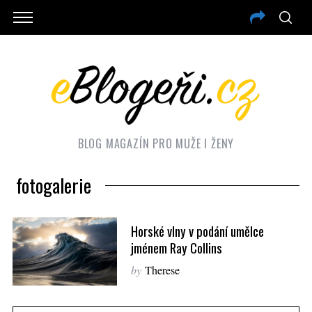
BLOG MAGAZÍN PRO MUŽE I ŽENY
fotogalerie
Horské vlny v podání umělce
jménem Ray Collins
by
Therese