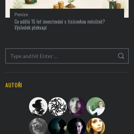
Peníze
Co udělá 15 let investování s tisícovkou měsíčně?
Výsledek překvapí
S
S
e
E
A
a
R
C
H
r
AUTOŘI
c
h
f
o
r
: