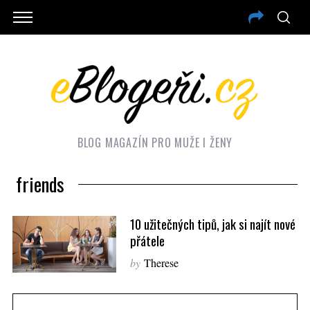
BLOG MAGAZÍN PRO MUŽE I ŽENY
friends
10 užitečných tipů, jak si najít nové
přátele
by
Therese