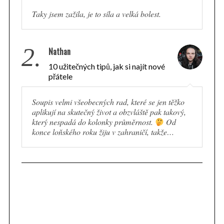
Taky jsem zažila, je to síla a velká bolest.
2.
Nathan
10 užitečných tipů, jak si najít nové
přátele
Soupis velmi všeobecných rad, které se jen těžko
aplikují na skutečný život a obzvláště pak takový,
který nespadá do kolonky průměrnost.
Od
konce loňského roku žiju v zahraničí, takže…
S
e
a
r
c
h
f