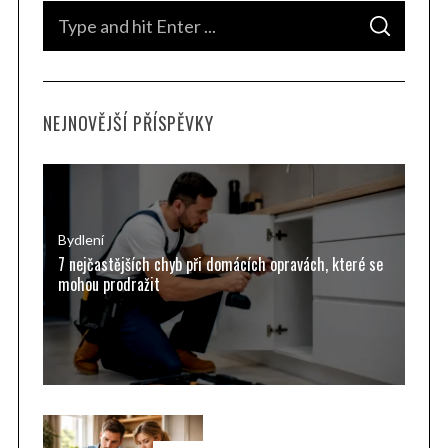
S
S
e
E
A
a
R
C
H
r
NEJNOVĚJŠÍ PŘÍSPĚVKY
c
h
f
o
r
Bydlení
7 nejčastějších chyb při domácích opravách, které se
:
mohou prodražit