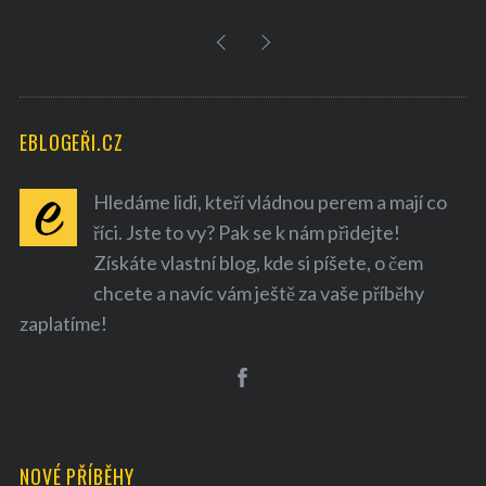
EBLOGEŘI.CZ
Hledáme lidi, kteří vládnou perem a mají co
říci. Jste to vy? Pak se k nám přidejte!
Získáte vlastní blog, kde si píšete, o čem
chcete a navíc vám ještě za vaše příběhy
zaplatíme!
NOVÉ PŘÍBĚHY