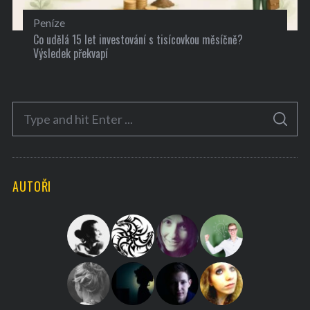
Peníze
Co udělá 15 let investování s tisícovkou měsíčně?
Výsledek překvapí
S
S
e
E
A
a
R
C
H
r
AUTOŘI
c
h
f
o
r
: