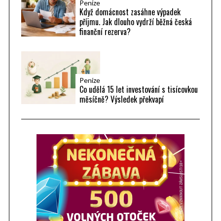
Peníze
Když domácnost zasáhne výpadek
příjmu. Jak dlouho vydrží běžná česká
finanční rezerva?
Peníze
Co udělá 15 let investování s tisícovkou
měsíčně? Výsledek překvapí