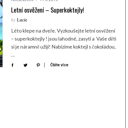
Letní osvěžení – Superkoktejly!
by
Lucie
Léto klepe na dveře. Vyzkoušejte letní osvěžení
– superkoktejly ! jsou lahodné, zasytí a Vaše děti
si je náramně užijí! Nabízíme koktejl s čokoládou,
…
Čtěte více