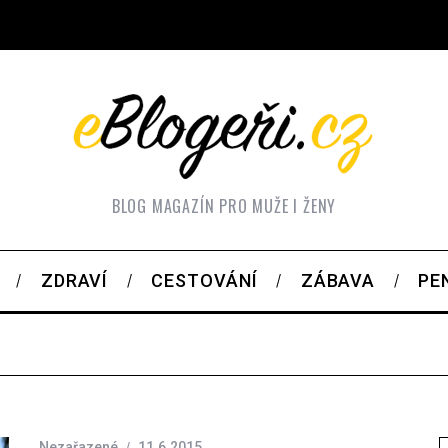
BLOG MAGAZÍN PRO MUŽE I ŽENY
ZDRAVÍ
CESTOVÁNÍ
ZÁBAVA
PE
Nezařazené
11.6.2015