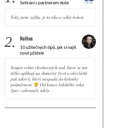
Setkání s partnerem duše
Taky jsem zažila, je to síla a velká bolest.
2.
Nathan
10 užitečných tipů, jak si najít
nové přátele
Soupis velmi všeobecných rad, které se jen
těžko aplikují na skutečný život a obzvláště
pak takový, který nespadá do kolonky
průměrnost.
Od konce loňského roku
žiju v zahraničí, takže…