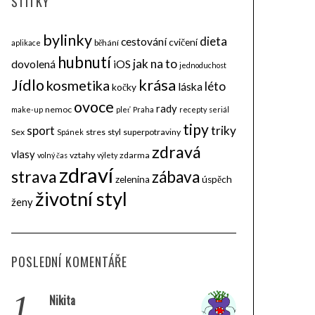
ŠTÍTKY
bylinky
dieta
cestování
cvičení
běhání
aplikace
hubnutí
jak na to
dovolená
iOS
jednoduchost
krása
Jídlo
kosmetika
léto
láska
kočky
ovoce
rady
nemoc
make-up
pleť
Praha
recepty
seriál
tipy
triky
sport
Sex
stres
styl
superpotraviny
Spánek
zdravá
vlasy
vztahy
zdarma
volný čas
výlety
zdraví
strava
zábava
zelenina
úspěch
životní styl
ženy
POSLEDNÍ KOMENTÁŘE
1.
Nikita