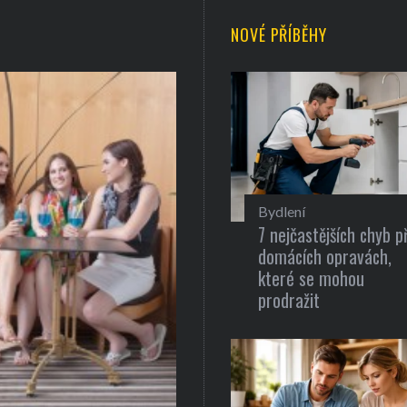
NOVÉ PŘÍBĚHY
Bydlení
7 nejčastějších chyb př
domácích opravách,
které se mohou
prodražit