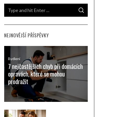
S
S
e
E
A
a
R
C
H
r
NEJNOVĚJŠÍ PŘÍSPĚVKY
c
h
f
o
Bydlení
7 nejčastějších chyb při domácích
r
opravách, které se mohou
:
prodražit