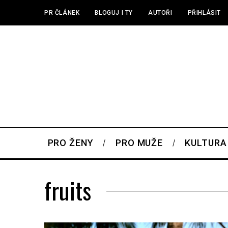
PR ČLÁNEK
BLOGUJ I TY
AUTOŘI
PŘIHLÁSIT
PRO ŽENY
PRO MUŽE
KULTURA
fruits