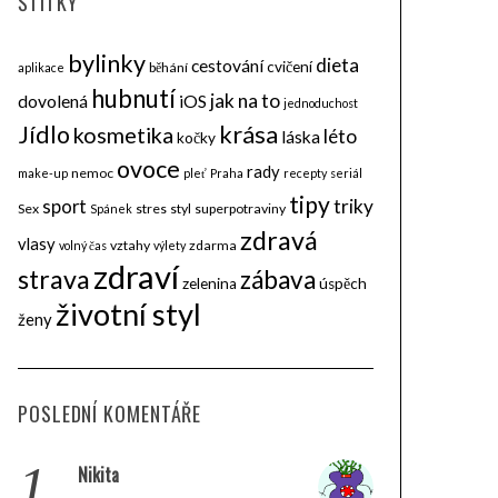
ŠTÍTKY
bylinky
dieta
cestování
cvičení
běhání
aplikace
hubnutí
jak na to
dovolená
iOS
jednoduchost
krása
Jídlo
kosmetika
léto
láska
kočky
ovoce
rady
nemoc
make-up
pleť
Praha
recepty
seriál
tipy
triky
sport
Sex
stres
styl
superpotraviny
Spánek
zdravá
vlasy
vztahy
zdarma
volný čas
výlety
zdraví
strava
zábava
zelenina
úspěch
životní styl
ženy
POSLEDNÍ KOMENTÁŘE
1.
Nikita