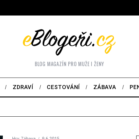
BLOG MAGAZÍN PRO MUŽE I ŽENY
ZDRAVÍ
CESTOVÁNÍ
ZÁBAVA
PE
Hry
,
Zábava
9.6.2015