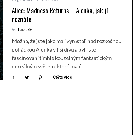
Alice: Madness Returns – Alenka, jak jí
neznáte
by
Luck@
Možná, že jste jako malí vyrůstali nad rozkošnou
pohádkou Alenka v říši divů a byli jste
fascinovaní tímhle kouzelným fantastickým
nereálným světem, které malé…
Čtěte více