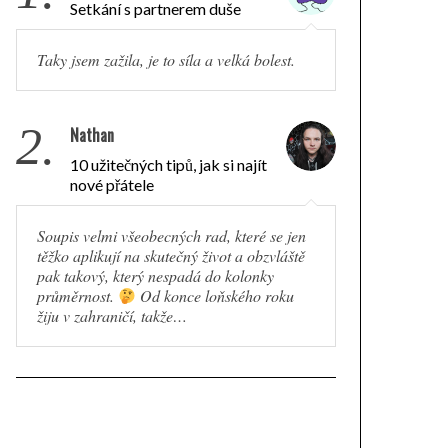
Setkání s partnerem duše
Taky jsem zažila, je to síla a velká bolest.
2.
Nathan
10 užitečných tipů, jak si najít
nové přátele
Soupis velmi všeobecných rad, které se jen
těžko aplikují na skutečný život a obzvláště
pak takový, který nespadá do kolonky
průměrnost.
Od konce loňského roku
žiju v zahraničí, takže…