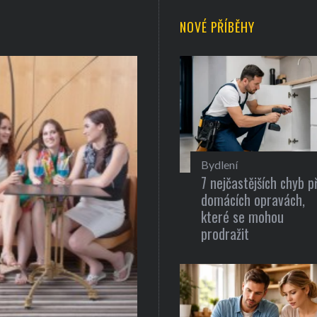
NOVÉ PŘÍBĚHY
Bydlení
7 nejčastějších chyb př
domácích opravách,
které se mohou
prodražit