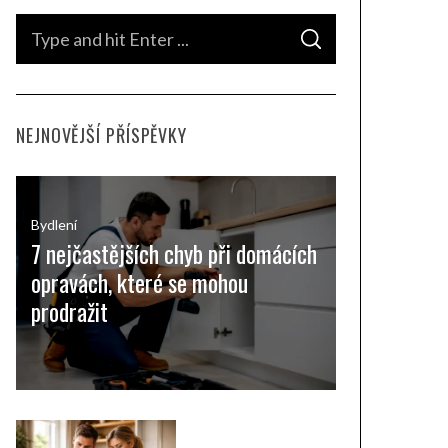
S
S
e
E
A
a
R
C
H
r
NEJNOVĚJŠÍ PŘÍSPĚVKY
c
h
f
o
Bydlení
7 nejčastějších chyb při domácích
r
opravách, které se mohou
:
prodražit