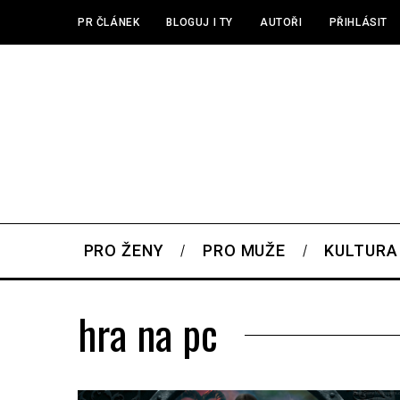
PR ČLÁNEK
BLOGUJ I TY
AUTOŘI
PŘIHLÁSIT
PRO ŽENY
PRO MUŽE
KULTURA
hra na pc