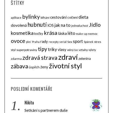
ŠTÍTKY
bylinky
dieta
cestování
cvičení
běhání
aplikace
hubnutí
Jídlo
jak na to
dovolená
iOS
jednoduchost
krása
kosmetika
léto
láska
kočky
nemoc
make-up
ovoce
sport
rady
Sex
stres
pleť
Praha
recepty
seriál
Spánek
tipy
triky
vlasy
styl
superpotraviny
vztahy
volný čas
výlety
zdraví
zdravá strava
zelenina
zdarma
životní styl
zábava
ženy
úspěch
POSLEDNÍ KOMENTÁŘE
1.
Nikita
Setkání s partnerem duše