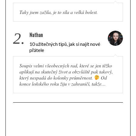
Taky jsem zažila, je to síla a velká bolest.
2.
Nathan
10 užitečných tipů, jak si najít nové
přátele
Soupis velmi všeobecných rad, které se jen těžko
aplikují na skutečný život a obzvláště pak takový,
který nespadá do kolonky průměrnost.
Od
konce loňského roku žiju v zahraničí, takže…
S
e
a
r
c
h
f