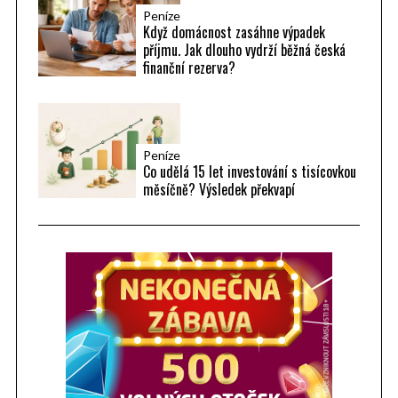
Peníze
Když domácnost zasáhne výpadek
příjmu. Jak dlouho vydrží běžná česká
finanční rezerva?
Peníze
Co udělá 15 let investování s tisícovkou
měsíčně? Výsledek překvapí