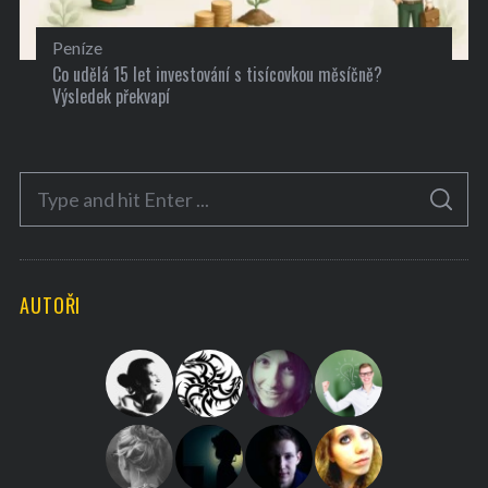
Peníze
Co udělá 15 let investování s tisícovkou měsíčně?
Výsledek překvapí
S
S
e
E
A
a
R
C
H
r
AUTOŘI
c
h
f
o
r
: