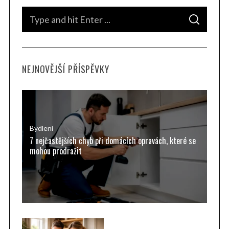
S
S
e
E
A
a
R
C
H
r
NEJNOVĚJŠÍ PŘÍSPĚVKY
c
h
f
o
r
Bydlení
7 nejčastějších chyb při domácích opravách, které se
:
mohou prodražit