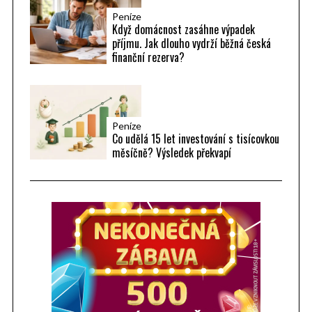
Peníze
Když domácnost zasáhne výpadek
příjmu. Jak dlouho vydrží běžná česká
finanční rezerva?
Peníze
Co udělá 15 let investování s tisícovkou
měsíčně? Výsledek překvapí