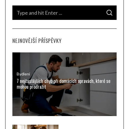
S
S
e
E
A
a
R
C
H
r
NEJNOVĚJŠÍ PŘÍSPĚVKY
c
h
f
o
r
Bydlení
7 nejčastějších chyb při domácích opravách, které se
:
mohou prodražit