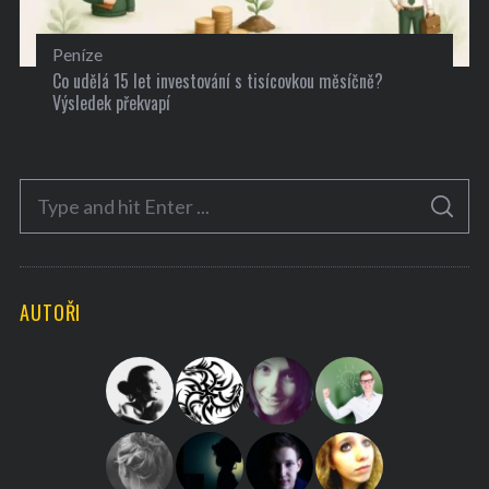
Peníze
Co udělá 15 let investování s tisícovkou měsíčně?
Výsledek překvapí
S
S
e
E
A
a
R
C
H
r
AUTOŘI
c
h
f
o
r
: