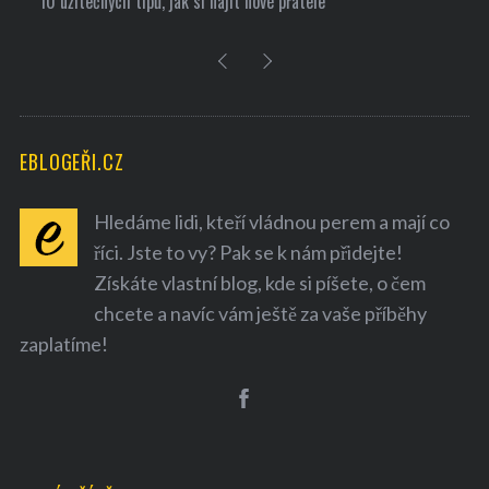
10 užitečných tipů, jak si najít nové přátele
EBLOGEŘI.CZ
Hledáme lidi, kteří vládnou perem a mají co
říci. Jste to vy? Pak se k nám přidejte!
Získáte vlastní blog, kde si píšete, o čem
chcete a navíc vám ještě za vaše příběhy
zaplatíme!