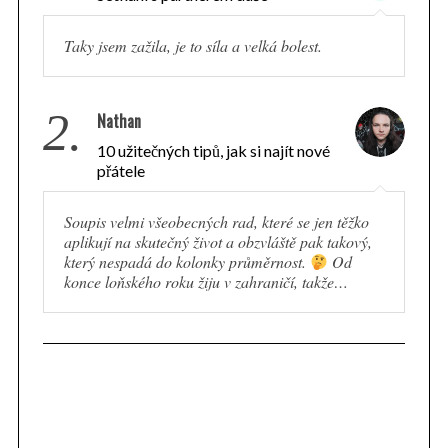
Taky jsem zažila, je to síla a velká bolest.
2.
Nathan
10 užitečných tipů, jak si najít nové
přátele
Soupis velmi všeobecných rad, které se jen těžko
aplikují na skutečný život a obzvláště pak takový,
který nespadá do kolonky průměrnost.
Od
konce loňského roku žiju v zahraničí, takže…
S
e
a
r
c
h
f