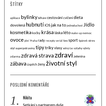
ŠTÍTKY
bylinky
dieta
cestování
cvičení
běhání
aplikace
hubnutí
Jídlo
jak na to
dovolená
iOS
jednoduchost
krása
kosmetika
léto
láska
kočky
nemoc
make-up
ovoce
sport
rady
Sex
stres
pleť
Praha
recepty
seriál
Spánek
tipy
triky
vlasy
styl
superpotraviny
vztahy
volný čas
výlety
zdraví
zdravá strava
zelenina
zdarma
životní styl
zábava
ženy
úspěch
POSLEDNÍ KOMENTÁŘE
1.
Nikita
Setkání s partnerem duše