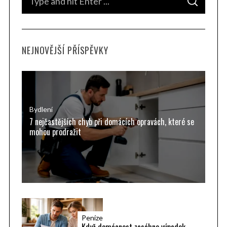
S
e
E
A
a
R
C
H
r
NEJNOVĚJŠÍ PŘÍSPĚVKY
c
h
f
o
r
Bydlení
7 nejčastějších chyb při domácích opravách, které se
:
mohou prodražit
Peníze