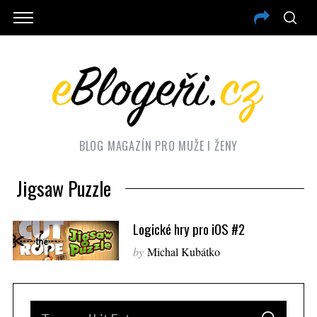
BLOG MAGAZÍN PRO MUŽE I ŽENY
Jigsaw Puzzle
Logické hry pro iOS #2
by
Michal Kubátko
S