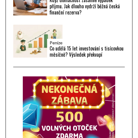
Když domácnost zasáhne výpadek
příjmu. Jak dlouho vydrží běžná česká
finanční rezerva?
Peníze
Co udělá 15 let investování s tisícovkou
měsíčně? Výsledek překvapí