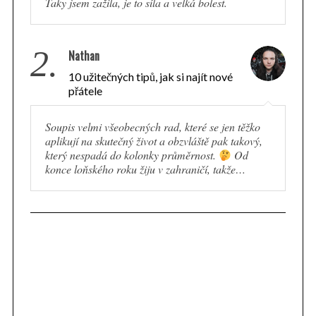
Taky jsem zažila, je to síla a velká bolest.
2.
Nathan
10 užitečných tipů, jak si najít nové
přátele
Soupis velmi všeobecných rad, které se jen těžko
aplikují na skutečný život a obzvláště pak takový,
který nespadá do kolonky průměrnost.
Od
konce loňského roku žiju v zahraničí, takže…
S
e
a
r
c
h
f
o