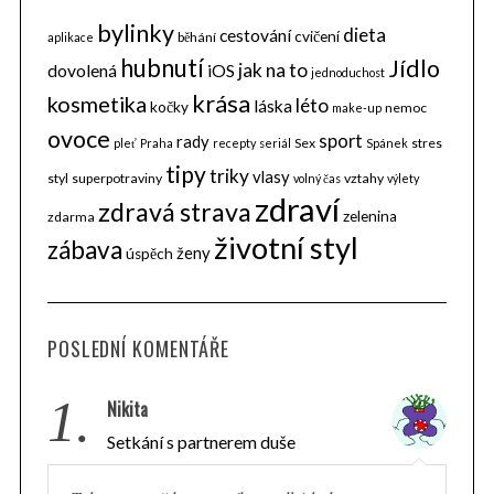
bylinky
dieta
cestování
cvičení
běhání
aplikace
hubnutí
Jídlo
jak na to
dovolená
iOS
jednoduchost
krása
kosmetika
léto
láska
kočky
nemoc
make-up
ovoce
sport
rady
Sex
stres
pleť
Praha
recepty
seriál
Spánek
tipy
triky
vlasy
styl
superpotraviny
vztahy
volný čas
výlety
zdraví
zdravá strava
zelenina
zdarma
životní styl
zábava
ženy
úspěch
POSLEDNÍ KOMENTÁŘE
1.
Nikita
Setkání s partnerem duše