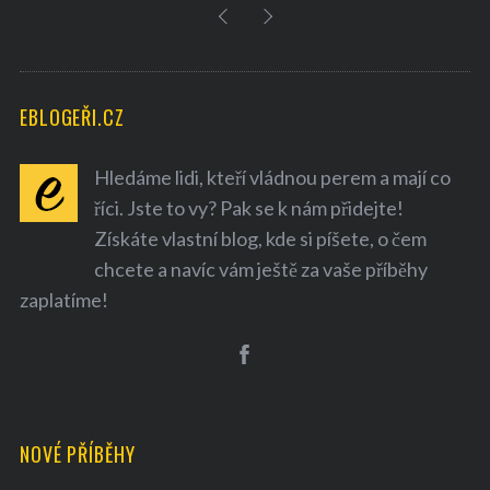
EBLOGEŘI.CZ
Hledáme lidi, kteří vládnou perem a mají co
říci. Jste to vy? Pak se k nám přidejte!
Získáte vlastní blog, kde si píšete, o čem
chcete a navíc vám ještě za vaše příběhy
zaplatíme!
NOVÉ PŘÍBĚHY