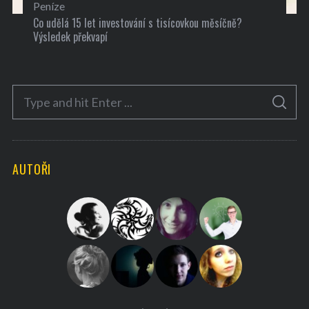
Peníze
Co udělá 15 let investování s tisícovkou měsíčně?
Výsledek překvapí
S
S
e
E
A
a
R
C
H
r
AUTOŘI
c
h
f
o
r
: