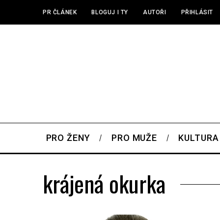
PR ČLÁNEK
BLOGUJ I TY
AUTOŘI
PŘIHLÁSIT
PRO ŽENY
PRO MUŽE
KULTURA
krájená okurka