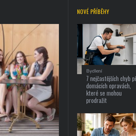
NOVÉ PŘÍBĚHY
Bydlení
7 nejčastějších chyb př
domácích opravách,
které se mohou
prodražit