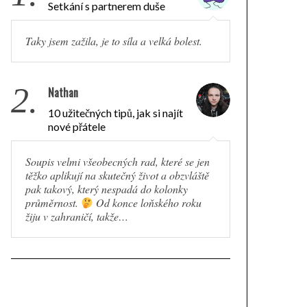
Setkání s partnerem duše
Taky jsem zažila, je to síla a velká bolest.
2.
Nathan
10 užitečných tipů, jak si najít
nové přátele
Soupis velmi všeobecných rad, které se jen
těžko aplikují na skutečný život a obzvláště
pak takový, který nespadá do kolonky
průměrnost.
Od konce loňského roku
žiju v zahraničí, takže…