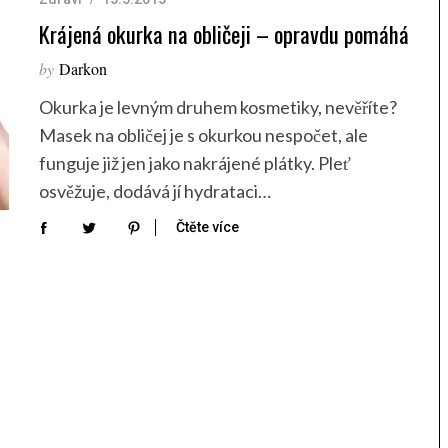
Krájená okurka na obličeji – opravdu pomáhá
by
Darkon
Okurka je levným druhem kosmetiky, nevěříte?
Masek na obličej je s okurkou nespočet, ale
funguje již jen jako nakrájené plátky. Pleť
osvěžuje, dodává jí hydrataci…
Čtěte více