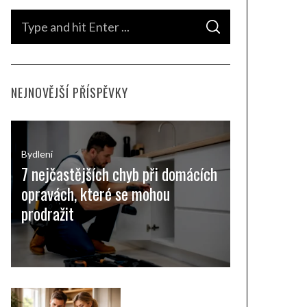
S
S
e
E
A
a
R
C
H
r
NEJNOVĚJŠÍ PŘÍSPĚVKY
c
h
f
o
Bydlení
7 nejčastějších chyb při domácích
r
opravách, které se mohou
:
prodražit