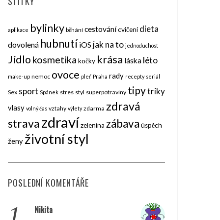
ŠTÍTKY
bylinky
dieta
cestování
cvičení
běhání
aplikace
hubnutí
jak na to
dovolená
iOS
jednoduchost
krása
Jídlo
kosmetika
léto
láska
kočky
ovoce
rady
nemoc
make-up
pleť
Praha
recepty
seriál
tipy
triky
sport
Sex
stres
styl
superpotraviny
Spánek
zdravá
vlasy
vztahy
zdarma
volný čas
výlety
zdraví
strava
zábava
zelenina
úspěch
životní styl
ženy
POSLEDNÍ KOMENTÁŘE
1.
Nikita