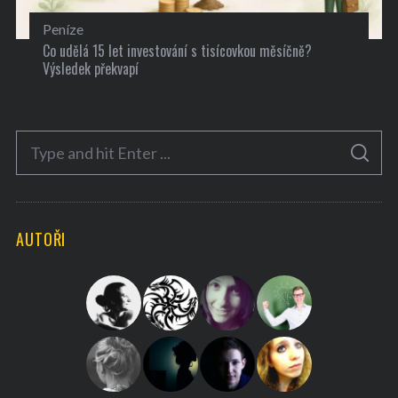
Peníze
Co udělá 15 let investování s tisícovkou měsíčně?
Výsledek překvapí
S
S
e
E
A
a
R
C
H
r
AUTOŘI
c
h
f
o
r
: