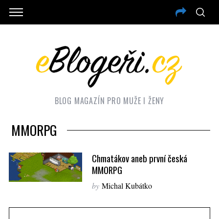
BLOG MAGAZÍN PRO MUŽE I ŽENY
MMORPG
Chmatákov aneb první česká
MMORPG
by
Michal Kubátko