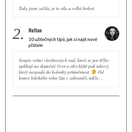
Taky jsem zažila, je to síla a velká bolest.
2.
Nathan
10 užitečných tipů, jak si najít nové
přátele
Soupis velmi všeobecných rad, které se jen těžko
aplikují na skutečný život a obzvláště pak takový,
který nespadá do kolonky průměrnost.
Od
konce loňského roku žiju v zahraničí, takže…
S
e
a
r
c
h
f