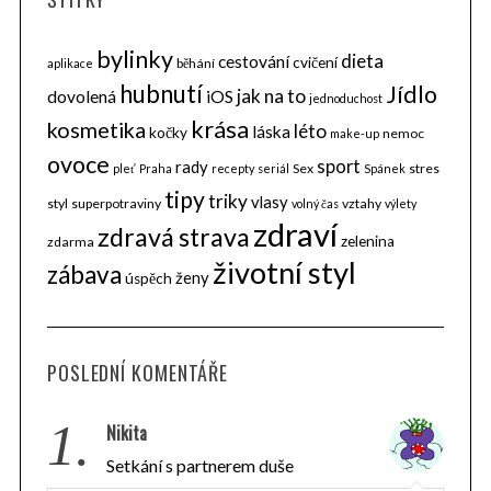
bylinky
dieta
cestování
cvičení
běhání
aplikace
hubnutí
Jídlo
jak na to
dovolená
iOS
jednoduchost
krása
kosmetika
léto
láska
kočky
nemoc
make-up
ovoce
sport
rady
Sex
stres
pleť
Praha
recepty
seriál
Spánek
tipy
triky
vlasy
styl
superpotraviny
vztahy
volný čas
výlety
zdraví
zdravá strava
zelenina
zdarma
životní styl
zábava
ženy
úspěch
POSLEDNÍ KOMENTÁŘE
1.
Nikita
Setkání s partnerem duše