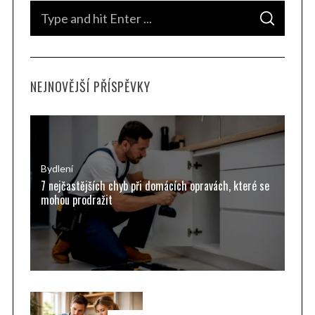
S
S
e
E
A
a
R
C
H
r
NEJNOVĚJŠÍ PŘÍSPĚVKY
c
h
f
o
r
Bydlení
7 nejčastějších chyb při domácích opravách, které se
:
mohou prodražit