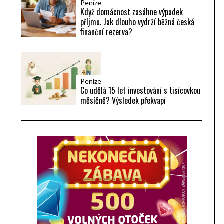
Peníze
Když domácnost zasáhne výpadek
příjmu. Jak dlouho vydrží běžná česká
finanční rezerva?
Peníze
Co udělá 15 let investování s tisícovkou
měsíčně? Výsledek překvapí