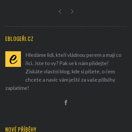
EBLOGEŘI.CZ
Hledáme lidi, kteří vládnou perem a mají co
říci. Jste to vy? Pak se k nám přidejte!
Získáte vlastní blog, kde si píšete, o čem
chcete a navíc vám ještě za vaše příběhy
zaplatíme!
NOVÉ PŘÍBĚHY