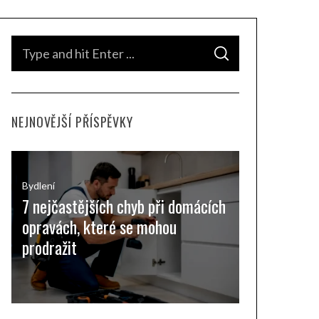
S
S
e
E
A
a
R
C
H
r
NEJNOVĚJŠÍ PŘÍSPĚVKY
c
h
f
o
Bydlení
7 nejčastějších chyb při domácích
r
opravách, které se mohou
:
prodražit