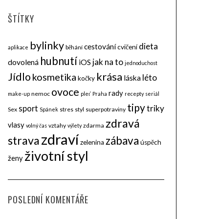
ŠTÍTKY
bylinky
dieta
cestování
cvičení
běhání
aplikace
hubnutí
jak na to
dovolená
iOS
jednoduchost
krása
Jídlo
kosmetika
léto
láska
kočky
ovoce
rady
nemoc
make-up
pleť
Praha
recepty
seriál
tipy
triky
sport
Sex
stres
styl
superpotraviny
Spánek
zdravá
vlasy
vztahy
zdarma
volný čas
výlety
zdraví
strava
zábava
zelenina
úspěch
životní styl
ženy
POSLEDNÍ KOMENTÁŘE