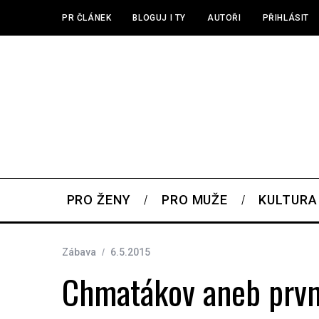
PR ČLÁNEK
BLOGUJ I TY
AUTOŘI
PŘIHLÁSIT
PRO ŽENY
PRO MUŽE
KULTURA
Zábava
6.5.2015
Chmatákov aneb prv