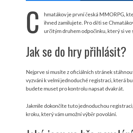
C
hmatákov je první česká MMORPG, která
ihned zamilujete. Pro děti se Chmatáko
určitým druhem odpočinku, který si ve 
Jak se do hry přihlásit?
Nejprve si musíte z oficiálních stránek stáhno
vyzváni k velmi jednoduché registraci, která bu
budete muset pro kontrolu napsat dvakrát.
Jakmile dokončíte tuto jednoduchou registrac
kroku, který vám umožní výběr povolání.