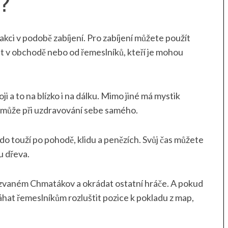
í?
akci v podobě zabíjení. Pro zabíjení můžete použít
it v obchodě nebo od řemeslníků, kteří je mohou
ji a to na blízko i na dálku. Mimo jiné má mystik
omůže při uzdravování sebe samého.
o touží po pohodě, klidu a penězích. Svůj čas můžete
u dřeva.
zvaném Chmatákov a okrádat ostatní hráče. A pokud
áhat řemeslníkům rozluštit pozice k pokladu z map,