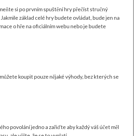
meňte si po prvním spuštění hry přečíst stručný
. Jakmile základ celé hry budete ovládat, bude jen na
rmace o hře na oficiálním webu nebo je budete
 můžete koupit pouze nějaké výhody, bez kterých se
dého povolání jedno a zařiďte aby každý váš účet měl
, ale věřte, že se to vyplatí.