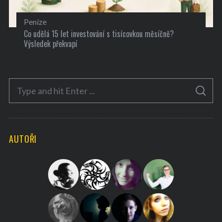
Peníze
Co udělá 15 let investování s tisícovkou měsíčně?
Výsledek překvapí
S
S
e
E
A
a
R
C
H
r
AUTOŘI
c
h
f
o
r
: