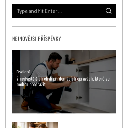
S
S
e
E
A
a
R
C
H
r
NEJNOVĚJŠÍ PŘÍSPĚVKY
c
h
f
o
r
Bydlení
7 nejčastějších chyb při domácích opravách, které se
:
mohou prodražit