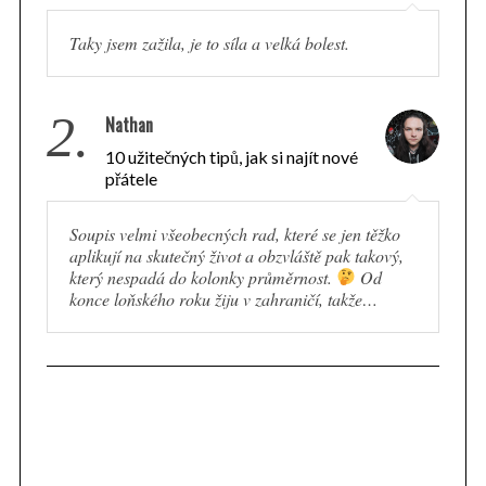
Taky jsem zažila, je to síla a velká bolest.
2.
Nathan
10 užitečných tipů, jak si najít nové
přátele
Soupis velmi všeobecných rad, které se jen těžko
aplikují na skutečný život a obzvláště pak takový,
který nespadá do kolonky průměrnost.
Od
konce loňského roku žiju v zahraničí, takže…
S
e
a
r
c
h
f