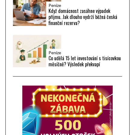
Peníze
Když domácnost zasáhne výpadek
příjmu. Jak dlouho vydrží běžná česká
finanční rezerva?
Peníze
Co udělá 15 let investování s tisícovkou
měsíčně? Výsledek překvapí