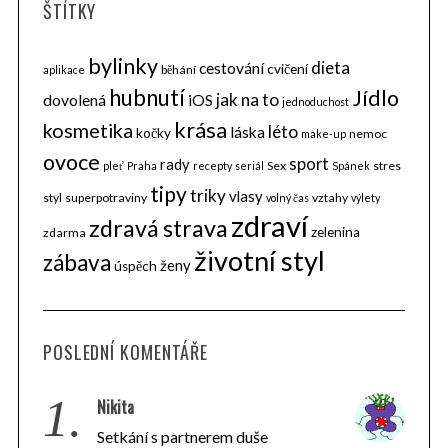
ŠTÍTKY
bylinky
dieta
cestování
cvičení
běhání
aplikace
hubnutí
Jídlo
jak na to
dovolená
iOS
jednoduchost
krása
kosmetika
léto
láska
kočky
nemoc
make-up
ovoce
sport
rady
Sex
stres
pleť
Praha
recepty
seriál
Spánek
tipy
triky
vlasy
styl
superpotraviny
vztahy
volný čas
výlety
zdraví
zdravá strava
zelenina
zdarma
životní styl
zábava
ženy
úspěch
POSLEDNÍ KOMENTÁŘE
1.
Nikita
Setkání s partnerem duše