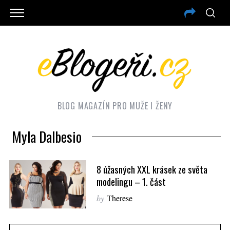
BLOG MAGAZÍN PRO MUŽE I ŽENY
Myla Dalbesio
8 úžasných XXL krásek ze světa
modelingu – 1. část
by
Therese