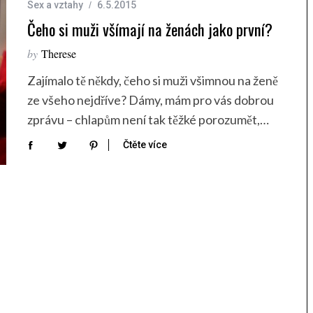
Sex a vztahy
6.5.2015
Čeho si muži všímají na ženách jako první?
by
Therese
Zajímalo tě někdy, čeho si muži všimnou na ženě
ze všeho nejdříve? Dámy, mám pro vás dobrou
zprávu – chlapům není tak těžké porozumět,…
Čtěte více