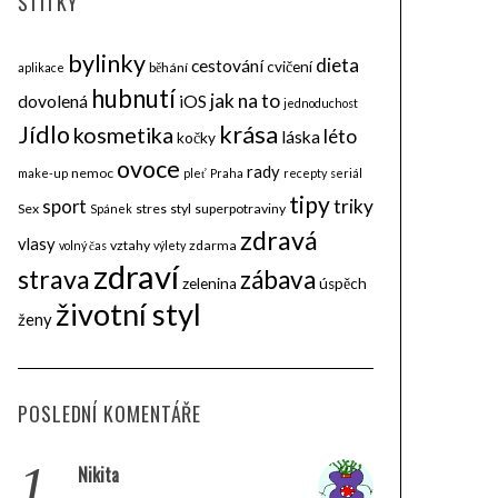
ŠTÍTKY
bylinky
dieta
cestování
cvičení
běhání
aplikace
hubnutí
jak na to
dovolená
iOS
jednoduchost
krása
Jídlo
kosmetika
léto
láska
kočky
ovoce
rady
nemoc
make-up
pleť
Praha
recepty
seriál
tipy
triky
sport
Sex
stres
styl
superpotraviny
Spánek
zdravá
vlasy
vztahy
zdarma
volný čas
výlety
zdraví
strava
zábava
zelenina
úspěch
životní styl
ženy
POSLEDNÍ KOMENTÁŘE
1.
Nikita