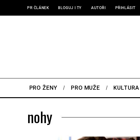
PR ČLÁNEK
BLOGUJ I TY
AUTOŘI
PŘIHLÁSIT
PRO ŽENY
PRO MUŽE
KULTURA
nohy