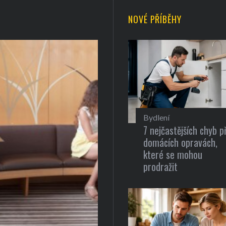
NOVÉ PŘÍBĚHY
Bydlení
7 nejčastějších chyb př
domácích opravách,
které se mohou
prodražit