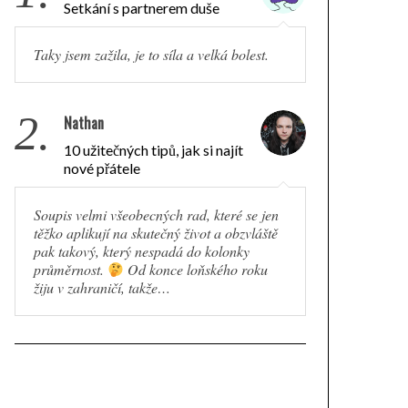
Setkání s partnerem duše
Taky jsem zažila, je to síla a velká bolest.
2.
Nathan
10 užitečných tipů, jak si najít
nové přátele
Soupis velmi všeobecných rad, které se jen
těžko aplikují na skutečný život a obzvláště
pak takový, který nespadá do kolonky
průměrnost.
Od konce loňského roku
žiju v zahraničí, takže…