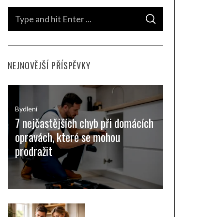
S
S
e
E
A
a
R
C
H
r
NEJNOVĚJŠÍ PŘÍSPĚVKY
c
h
f
o
Bydlení
7 nejčastějších chyb při domácích
r
opravách, které se mohou
:
prodražit