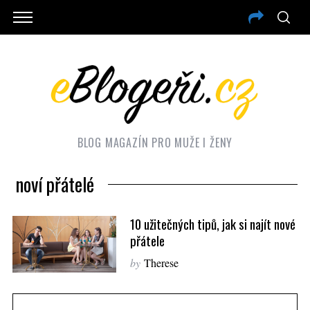
BLOG MAGAZÍN PRO MUŽE I ŽENY
noví přátelé
10 užitečných tipů, jak si najít nové
přátele
by
Therese