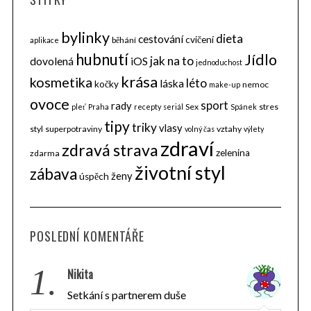
bylinky
dieta
cestování
cvičení
běhání
aplikace
hubnutí
Jídlo
jak na to
dovolená
iOS
jednoduchost
krása
kosmetika
léto
láska
kočky
nemoc
make-up
ovoce
sport
rady
Sex
stres
pleť
Praha
recepty
seriál
Spánek
tipy
triky
vlasy
styl
superpotraviny
vztahy
volný čas
výlety
zdraví
zdravá strava
zelenina
zdarma
životní styl
zábava
ženy
úspěch
POSLEDNÍ KOMENTÁŘE
1.
Nikita
Setkání s partnerem duše