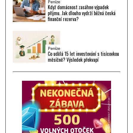
Peníze
Když domácnost zasáhne výpadek
příjmu. Jak dlouho vydrží běžná česká
finanční rezerva?
Peníze
Co udělá 15 let investování s tisícovkou
měsíčně? Výsledek překvapí