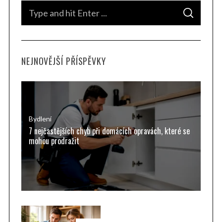
S
S
e
E
A
a
R
C
H
r
NEJNOVĚJŠÍ PŘÍSPĚVKY
c
h
f
o
r
Bydlení
7 nejčastějších chyb při domácích opravách, které se
:
mohou prodražit