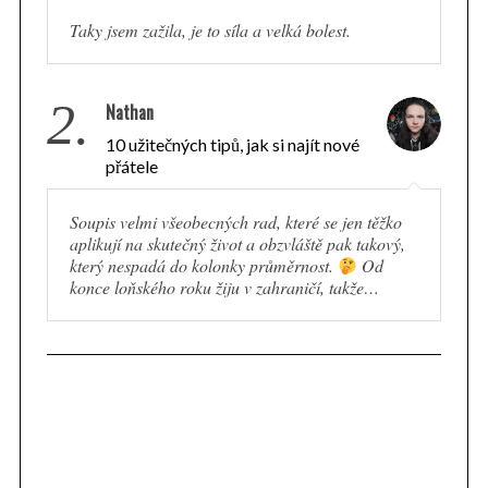
Taky jsem zažila, je to síla a velká bolest.
2.
Nathan
10 užitečných tipů, jak si najít nové
přátele
Soupis velmi všeobecných rad, které se jen těžko
aplikují na skutečný život a obzvláště pak takový,
který nespadá do kolonky průměrnost.
Od
konce loňského roku žiju v zahraničí, takže…
S
e
a
r
c
h
f