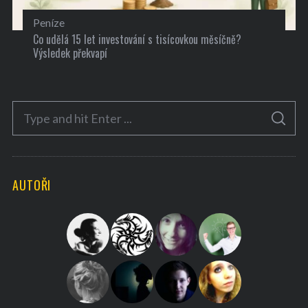
Peníze
Co udělá 15 let investování s tisícovkou měsíčně?
Výsledek překvapí
S
S
e
E
A
a
R
C
H
r
AUTOŘI
c
h
f
o
r
: