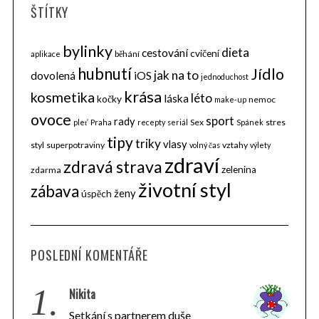
ŠTÍTKY
bylinky
dieta
cestování
cvičení
běhání
aplikace
hubnutí
Jídlo
jak na to
dovolená
iOS
jednoduchost
krása
kosmetika
léto
láska
kočky
nemoc
make-up
ovoce
sport
rady
Sex
stres
pleť
Praha
recepty
seriál
Spánek
tipy
triky
vlasy
styl
superpotraviny
vztahy
volný čas
výlety
zdraví
zdravá strava
zelenina
zdarma
životní styl
zábava
ženy
úspěch
POSLEDNÍ KOMENTÁŘE
1.
Nikita
Setkání s partnerem duše