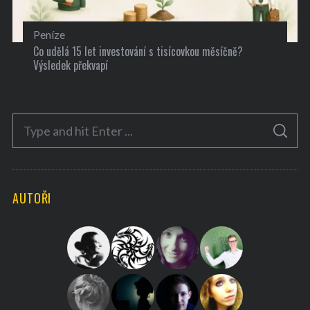
Peníze
Co udělá 15 let investování s tisícovkou měsíčně?
Výsledek překvapí
S
S
e
E
A
a
R
C
H
r
AUTOŘI
c
h
f
o
r
: