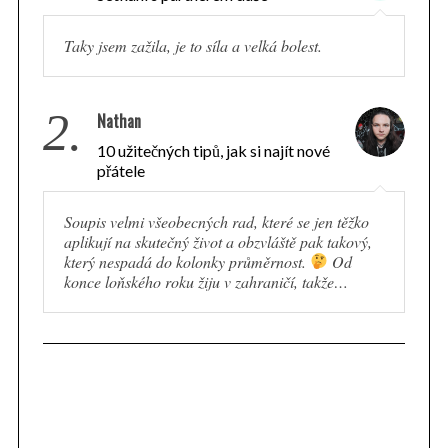
Taky jsem zažila, je to síla a velká bolest.
2.
Nathan
10 užitečných tipů, jak si najít nové
přátele
Soupis velmi všeobecných rad, které se jen těžko
aplikují na skutečný život a obzvláště pak takový,
který nespadá do kolonky průměrnost.
Od
konce loňského roku žiju v zahraničí, takže…
S
e
a
r
c
h
f