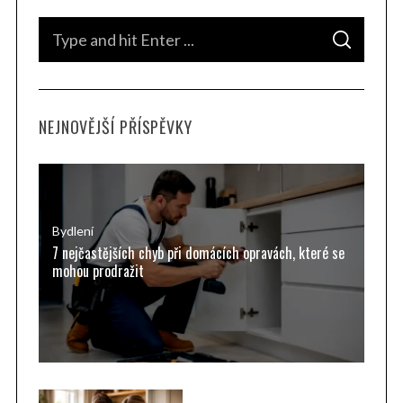
S
S
e
E
A
a
R
C
H
r
NEJNOVĚJŠÍ PŘÍSPĚVKY
c
h
f
o
r
Bydlení
7 nejčastějších chyb při domácích opravách, které se
:
mohou prodražit