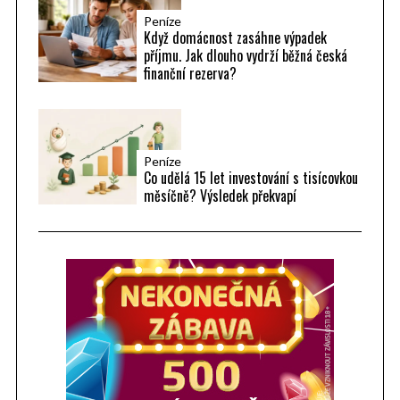
Peníze
Když domácnost zasáhne výpadek
příjmu. Jak dlouho vydrží běžná česká
finanční rezerva?
Peníze
Co udělá 15 let investování s tisícovkou
měsíčně? Výsledek překvapí