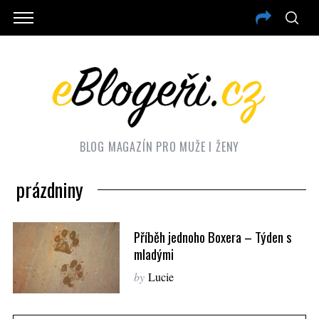
BLOG MAGAZÍN PRO MUŽE I ŽENY
prázdniny
Příběh jednoho Boxera – Týden s
mladými
by
Lucie