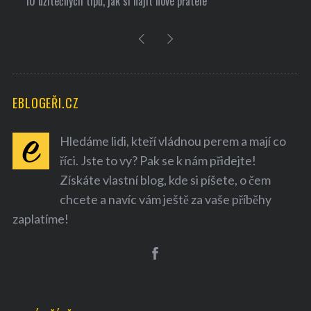
10 užitečných tipů, jak si najít nové přátele
EBLOGEŘI.CZ
Hledáme lidi, kteří vládnou perem a mají co
říci. Jste to vy? Pak se k nám přidejte!
Získáte vlastní blog, kde si píšete, o čem
chcete a navíc vám ještě za vaše příběhy
zaplatíme!