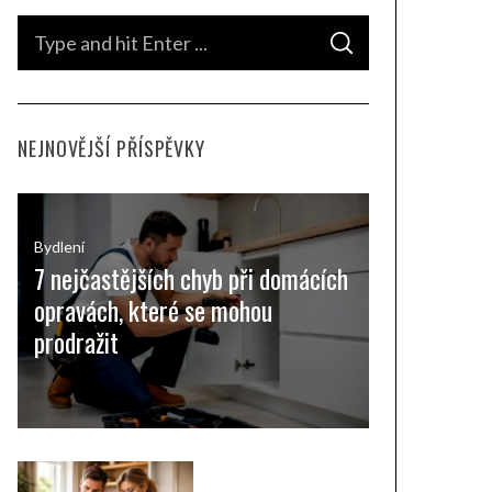
S
S
e
E
A
a
R
C
H
r
NEJNOVĚJŠÍ PŘÍSPĚVKY
c
h
f
o
Bydlení
7 nejčastějších chyb při domácích
r
opravách, které se mohou
:
prodražit