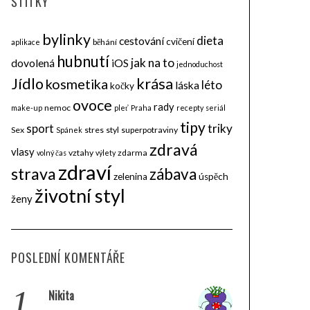
ŠTÍTKY
bylinky
dieta
cestování
cvičení
běhání
aplikace
hubnutí
jak na to
dovolená
iOS
jednoduchost
krása
Jídlo
kosmetika
léto
láska
kočky
ovoce
rady
nemoc
make-up
pleť
Praha
recepty
seriál
tipy
triky
sport
Sex
stres
styl
superpotraviny
Spánek
zdravá
vlasy
vztahy
zdarma
volný čas
výlety
zdraví
strava
zábava
zelenina
úspěch
životní styl
ženy
POSLEDNÍ KOMENTÁŘE
1.
Nikita