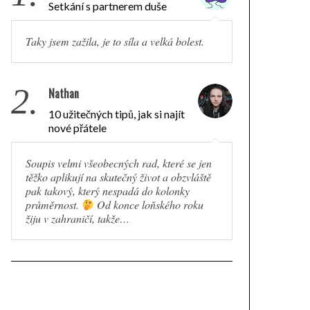
Setkání s partnerem duše
Taky jsem zažila, je to síla a velká bolest.
2.
Nathan
10 užitečných tipů, jak si najít
nové přátele
Soupis velmi všeobecných rad, které se jen
těžko aplikují na skutečný život a obzvláště
pak takový, který nespadá do kolonky
průměrnost.
Od konce loňského roku
žiju v zahraničí, takže…