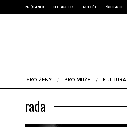
PR ČLÁNEK
BLOGUJ I TY
AUTOŘI
PŘIHLÁSIT
PRO ŽENY
PRO MUŽE
KULTURA
rada