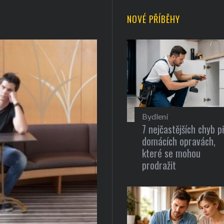
NOVÉ PŘÍBĚHY
Bydlení
7 nejčastějších chyb př
domácích opravách,
které se mohou
prodražit