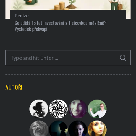
Peníze
Co udělá 15 let investování s tisícovkou měsíčně?
Výsledek překvapí
S
S
e
E
A
a
R
C
H
r
AUTOŘI
c
h
f
o
r
: