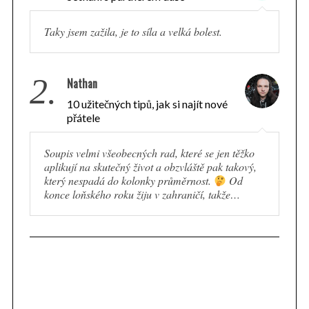
Taky jsem zažila, je to síla a velká bolest.
2.
Nathan
10 užitečných tipů, jak si najít nové
přátele
Soupis velmi všeobecných rad, které se jen těžko
aplikují na skutečný život a obzvláště pak takový,
který nespadá do kolonky průměrnost.
Od
konce loňského roku žiju v zahraničí, takže…
S
e
a
r
c
h
f