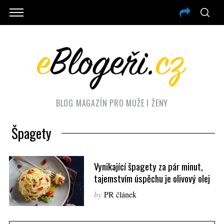
BLOG MAGAZÍN PRO MUŽE I ŽENY
Špagety
Vynikající špagety za pár minut,
tajemstvím úspěchu je olivový olej
by
PR článek