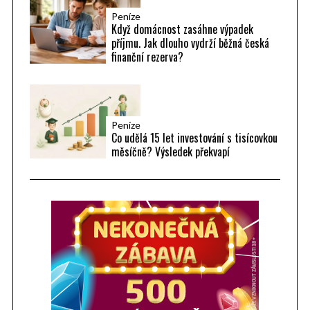
Peníze
Když domácnost zasáhne výpadek
příjmu. Jak dlouho vydrží běžná česká
finanční rezerva?
Peníze
Co udělá 15 let investování s tisícovkou
měsíčně? Výsledek překvapí