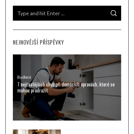
S
S
e
E
A
a
R
C
H
r
NEJNOVĚJŠÍ PŘÍSPĚVKY
c
h
f
o
r
Bydlení
7 nejčastějších chyb při domácích opravách, které se
:
mohou prodražit