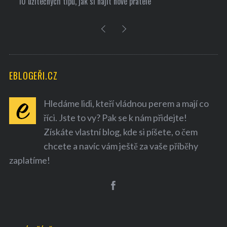
10 užitečných tipů, jak si najít nové přátele
EBLOGEŘI.CZ
Hledáme lidi, kteří vládnou perem a mají co
říci. Jste to vy? Pak se k nám přidejte!
Získáte vlastní blog, kde si píšete, o čem
chcete a navíc vám ještě za vaše příběhy
zaplatíme!