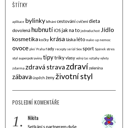
ŠTÍTKY
bylinky
dieta
cestování
cvičení
běhání
aplikace
hubnutí
Jídlo
jak na to
dovolená
iOS
jednoduchost
krása
kosmetika
léto
láska
kočky
nemoc
make-up
ovoce
sport
rady
Sex
stres
pleť
Praha
recepty
seriál
Spánek
tipy
triky
vlasy
styl
superpotraviny
vztahy
volný čas
výlety
zdraví
zdravá strava
zelenina
zdarma
životní styl
zábava
ženy
úspěch
POSLEDNÍ KOMENTÁŘE
1.
Nikita
Setkání s partnerem duše