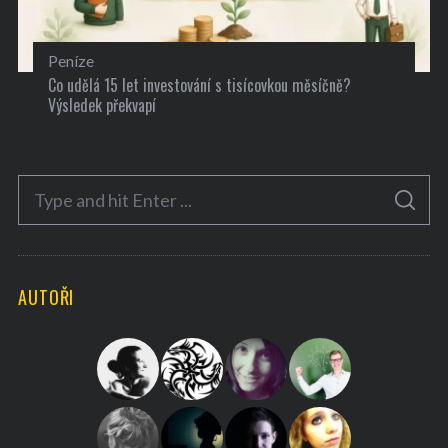
Peníze
Co udělá 15 let investování s tisícovkou měsíčně?
Výsledek překvapí
S
S
e
E
A
a
R
C
H
r
AUTOŘI
c
h
f
o
r
: