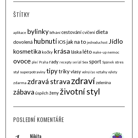
ŠTÍTKY
bylinky
dieta
cestování
cvičení
běhání
aplikace
hubnutí
Jídlo
jak na to
dovolená
iOS
jednoduchost
krása
kosmetika
léto
láska
kočky
nemoc
make-up
ovoce
sport
rady
Sex
stres
pleť
Praha
recepty
seriál
Spánek
tipy
triky
vlasy
styl
superpotraviny
vztahy
volný čas
výlety
zdraví
zdravá strava
zelenina
zdarma
životní styl
zábava
ženy
úspěch
POSLEDNÍ KOMENTÁŘE
Nikita