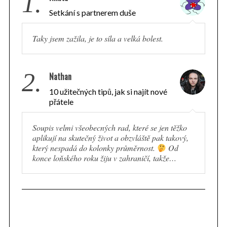
1.
Setkání s partnerem duše
Taky jsem zažila, je to síla a velká bolest.
2.
Nathan
10 užitečných tipů, jak si najít nové
přátele
Soupis velmi všeobecných rad, které se jen těžko
aplikují na skutečný život a obzvláště pak takový,
který nespadá do kolonky průměrnost.
Od
konce loňského roku žiju v zahraničí, takže…
S
e
a
r
c
h
f