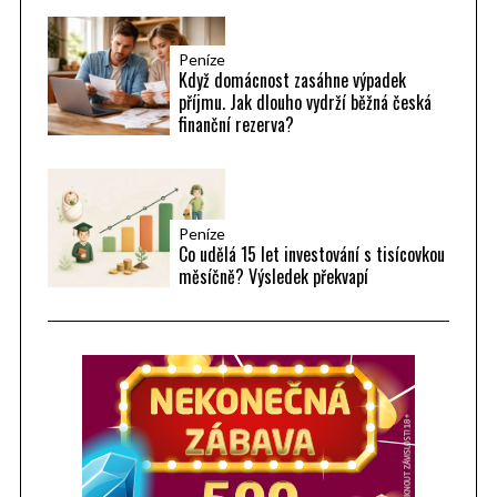
Peníze
Když domácnost zasáhne výpadek
příjmu. Jak dlouho vydrží běžná česká
finanční rezerva?
Peníze
Co udělá 15 let investování s tisícovkou
měsíčně? Výsledek překvapí