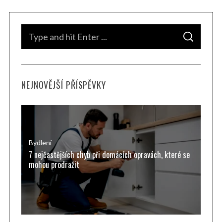
S
S
e
E
A
a
R
C
H
r
NEJNOVĚJŠÍ PŘÍSPĚVKY
c
h
f
o
r
Bydlení
7 nejčastějších chyb při domácích opravách, které se
:
mohou prodražit