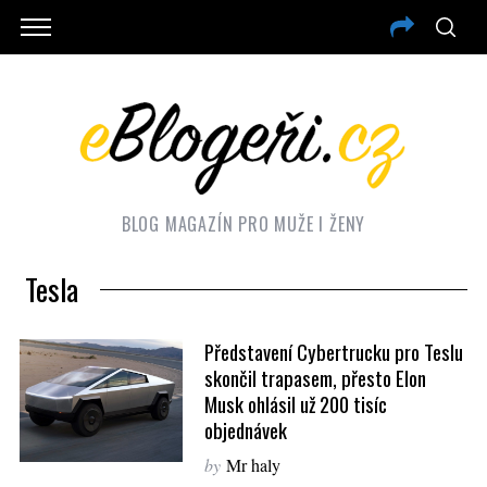
BLOG MAGAZÍN PRO MUŽE I ŽENY
Tesla
Představení Cybertrucku pro Teslu
skončil trapasem, přesto Elon
Musk ohlásil už 200 tisíc
objednávek
by
Mr haly