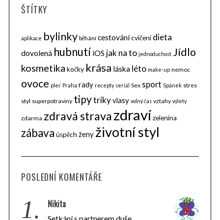
ŠTÍTKY
bylinky
dieta
cestování
cvičení
běhání
aplikace
hubnutí
Jídlo
jak na to
dovolená
iOS
jednoduchost
krása
kosmetika
léto
láska
kočky
nemoc
make-up
ovoce
sport
rady
Sex
stres
pleť
Praha
recepty
seriál
Spánek
tipy
triky
vlasy
styl
superpotraviny
vztahy
volný čas
výlety
zdraví
zdravá strava
zelenina
zdarma
životní styl
zábava
ženy
úspěch
POSLEDNÍ KOMENTÁŘE
1.
Nikita
Setkání s partnerem duše