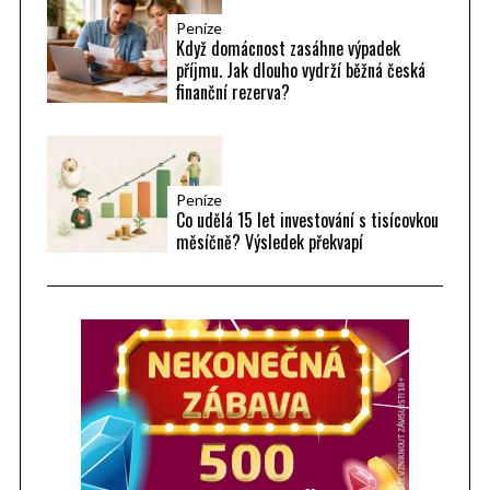
Peníze
Když domácnost zasáhne výpadek
příjmu. Jak dlouho vydrží běžná česká
finanční rezerva?
Peníze
Co udělá 15 let investování s tisícovkou
měsíčně? Výsledek překvapí