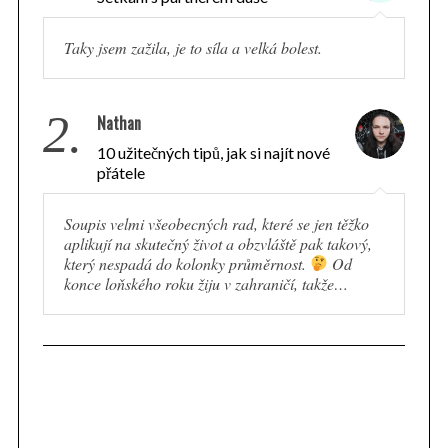
Taky jsem zažila, je to síla a velká bolest.
2.
Nathan
10 užitečných tipů, jak si najít nové
přátele
Soupis velmi všeobecných rad, které se jen těžko
aplikují na skutečný život a obzvláště pak takový,
který nespadá do kolonky průměrnost.
Od
konce loňského roku žiju v zahraničí, takže…
S
e
a
r
c
h
f