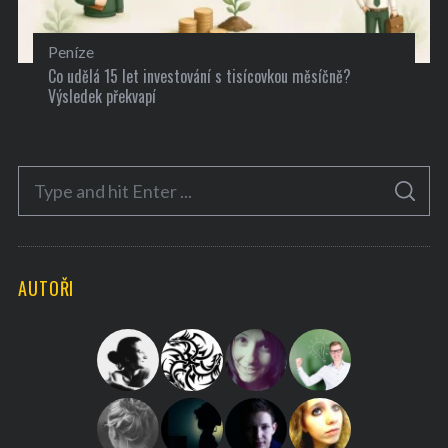
Peníze
Co udělá 15 let investování s tisícovkou měsíčně?
Výsledek překvapí
S
S
e
E
A
a
R
C
H
r
AUTOŘI
c
h
f
o
r
: