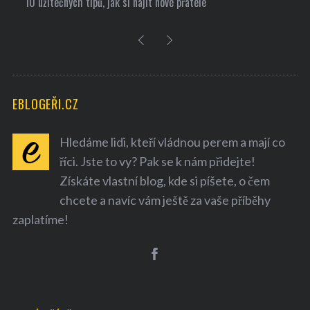
10 užitečných tipů, jak si najít nové přátele
EBLOGEŘI.CZ
Hledáme lidi, kteří vládnou perem a mají co
říci. Jste to vy? Pak se k nám přidejte!
Získáte vlastní blog, kde si píšete, o čem
chcete a navíc vám ještě za vaše příběhy
zaplatíme!