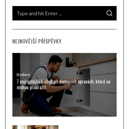
S
S
e
E
A
a
R
C
H
r
NEJNOVĚJŠÍ PŘÍSPĚVKY
c
h
f
o
r
Bydlení
7 nejčastějších chyb při domácích opravách, které se
:
mohou prodražit