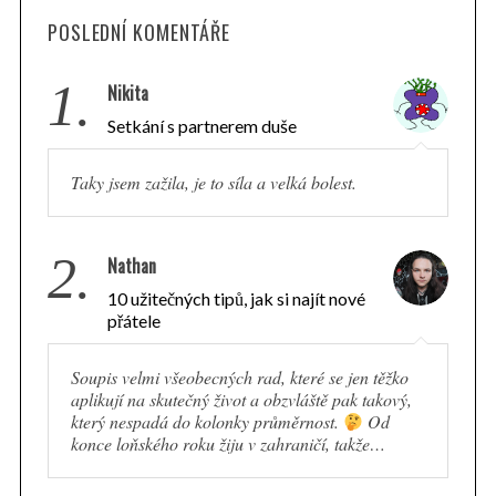
POSLEDNÍ KOMENTÁŘE
1.
Nikita
Setkání s partnerem duše
Taky jsem zažila, je to síla a velká bolest.
2.
Nathan
10 užitečných tipů, jak si najít nové
přátele
Soupis velmi všeobecných rad, které se jen těžko
aplikují na skutečný život a obzvláště pak takový,
který nespadá do kolonky průměrnost.
Od
konce loňského roku žiju v zahraničí, takže…