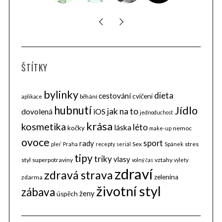
ŠTÍTKY
bylinky
dieta
cestování
cvičení
běhání
aplikace
hubnutí
Jídlo
jak na to
dovolená
iOS
jednoduchost
krása
kosmetika
léto
láska
kočky
nemoc
make-up
ovoce
sport
rady
Sex
stres
pleť
Praha
recepty
seriál
Spánek
tipy
triky
vlasy
styl
superpotraviny
vztahy
volný čas
výlety
zdraví
zdravá strava
zelenina
zdarma
životní styl
zábava
ženy
úspěch