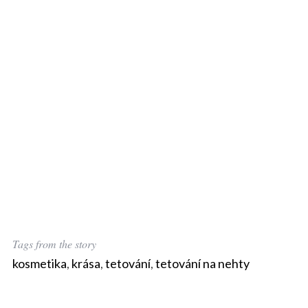
Tags from the story
kosmetika
,
krása
,
tetování
,
tetování na nehty