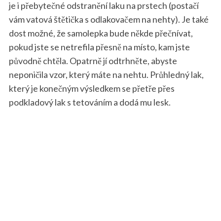
je i přebytečné odstranění laku na prstech (postačí
vám vatová štětička s odlakovačem na nehty). Je také
dost možné, že samolepka bude někde přečnívat,
pokud jste se netrefila přesně na místo, kam jste
původně chtěla. Opatrně jí odtrhněte, abyste
neponičila vzor, který máte na nehtu. Průhledný lak,
který je konečným výsledkem se přetře přes
podkladový lak s tetováním a dodá mu lesk.