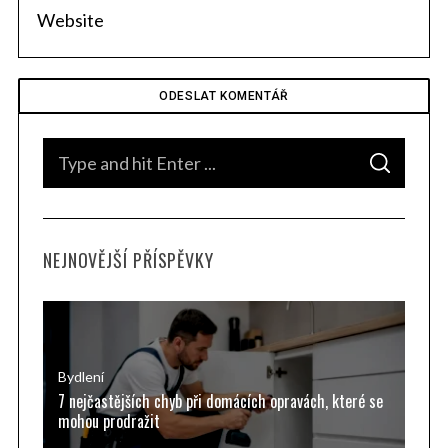
:
S
S
e
E
A
a
R
C
H
r
NEJNOVĚJŠÍ PŘÍSPĚVKY
c
h
f
o
r
Bydlení
7 nejčastějších chyb při domácích opravách, které se
:
mohou prodražit