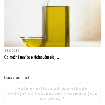
14.4.2015
7.
Co možná nevíte o ricinovém oleji…
Tr
Leave a comment
Vaše e-mailová adresa nebude
zveřejněna.
Vyžadované informace jsou
označeny
*