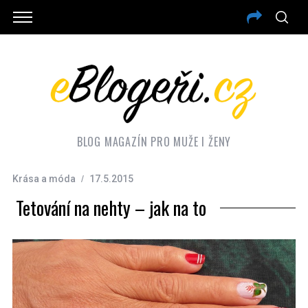
BLOG MAGAZÍN PRO MUŽE I ŽENY
Krása a móda
17.5.2015
Tetování na nehty – jak na to