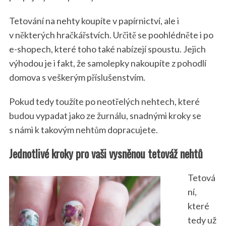
Tetování na nehty koupíte v papírnictví, ale i
v některých hračkářstvích. Určitě se poohlédněte i po
e-shopech, které toho také nabízejí spoustu. Jejich
výhodou je i fakt, že samolepky nakoupíte z pohodlí
domova s veškerým příslušenstvím.
Pokud tedy toužíte po neotřelých nehtech, které
budou vypadat jako ze žurnálu, snadnými kroky se
s námi k takovým nehtům dopracujete.
Jednotlivé kroky pro vaši vysněnou tetováž nehtů
Tetová
ní,
které
tedy už