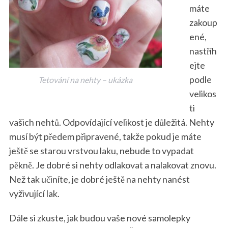
máte
zakoup
ené,
nastříh
ejte
podle
Tetování na nehty – ukázka
velikos
ti
vašich nehtů. Odpovídající velikost je důležitá. Nehty
musí být předem připravené, takže pokud je máte
ještě se starou vrstvou laku, nebude to vypadat
pěkně. Je dobré si nehty odlakovat a nalakovat znovu.
Než tak učiníte, je dobré ještě na nehty nanést
vyživující lak.
Dále si zkuste, jak budou vaše nové samolepky