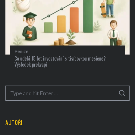
Peníze
Co udělá 15 let investování s tisícovkou měsíčně?
Výsledek překvapí
S
S
e
E
A
a
R
C
H
r
AUTOŘI
c
h