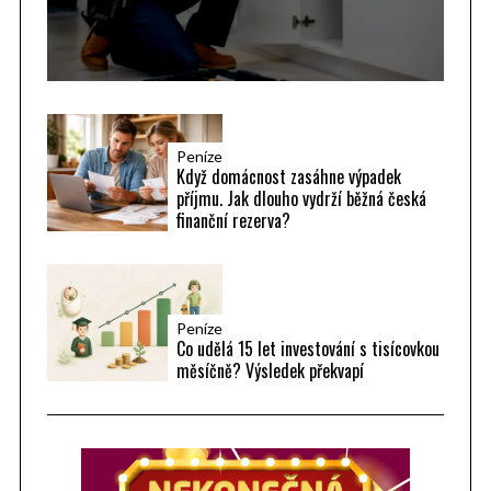
Peníze
Když domácnost zasáhne výpadek
příjmu. Jak dlouho vydrží běžná česká
finanční rezerva?
Peníze
Co udělá 15 let investování s tisícovkou
měsíčně? Výsledek překvapí