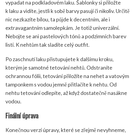
vypadat na podkladovém laku. Šablonky si přiložte
k laku a vidíte, jestli k sobě barvy pasují či nikoliv. Určitě
nic nezkazíte bílou, ta půjde k decentním, ale i
extravagantním samolepkám. Je totiž univerzální.
Nebojte se ani pastelových tónů a podzimních barev
listí. K nehtům tak sladíte celý outfit.
Po zaschnutí laku přistupujete k dalšímu kroku,
kterým je samotné tetování nehtů. Odstraníte
ochrannou fólii, tetování přiložíte na nehet a vatovým
tamponkem s vodou jemně přitlačíte k nehtu. Od
nehtu tetování odlepíte, až když dostatečně nasákne
vodou.
Finální úprava
Konečnou verzí úpravy, které se zřejmě nevyhneme,