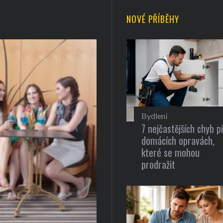
NOVÉ PŘÍBĚHY
Bydlení
7 nejčastějších chyb př
domácích opravách,
které se mohou
prodražit