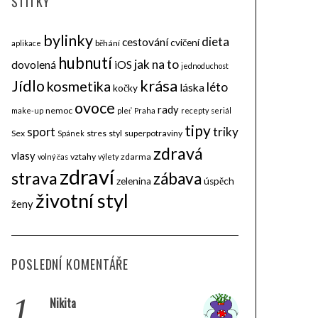
ŠTÍTKY
bylinky
dieta
cestování
cvičení
běhání
aplikace
hubnutí
jak na to
dovolená
iOS
jednoduchost
krása
Jídlo
kosmetika
léto
láska
kočky
ovoce
rady
nemoc
make-up
pleť
Praha
recepty
seriál
tipy
triky
sport
Sex
stres
styl
superpotraviny
Spánek
zdravá
vlasy
vztahy
zdarma
volný čas
výlety
zdraví
strava
zábava
zelenina
úspěch
životní styl
ženy
POSLEDNÍ KOMENTÁŘE
1.
Nikita