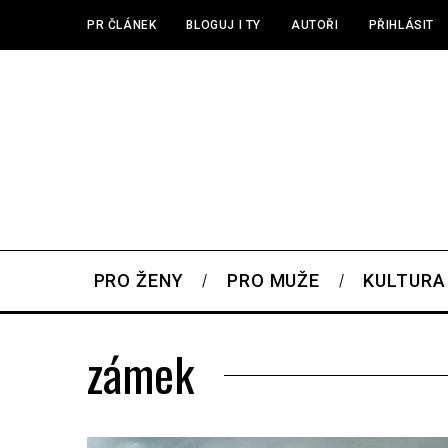
PR ČLÁNEK
BLOGUJ I TY
AUTOŘI
PŘIHLÁSIT
PRO ŽENY
PRO MUŽE
KULTURA
zámek