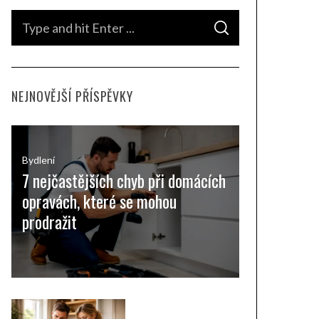
S
S
e
E
A
a
R
C
H
r
NEJNOVĚJŠÍ PŘÍSPĚVKY
c
h
f
o
Bydlení
7 nejčastějších chyb při domácích
r
opravách, které se mohou
:
prodražit