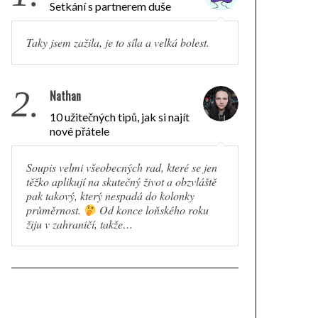
Setkání s partnerem duše
Taky jsem zažila, je to síla a velká bolest.
2.
Nathan
10 užitečných tipů, jak si najít
nové přátele
Soupis velmi všeobecných rad, které se jen
těžko aplikují na skutečný život a obzvláště
pak takový, který nespadá do kolonky
průměrnost.
Od konce loňského roku
žiju v zahraničí, takže…