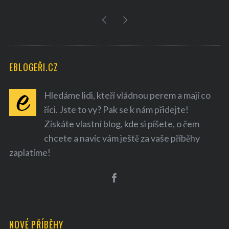
EBLOGEŘI.CZ
Hledáme lidi, kteří vládnou perem a mají co
říci. Jste to vy? Pak se k nám přidejte!
Získáte vlastní blog, kde si píšete, o čem
chcete a navíc vám ještě za vaše příběhy
zaplatíme!
NOVÉ PŘÍBĚHY