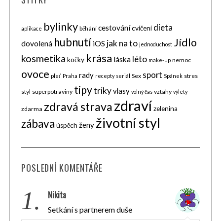
bylinky
dieta
cestování
cvičení
běhání
aplikace
hubnutí
Jídlo
jak na to
dovolená
iOS
jednoduchost
krása
kosmetika
léto
láska
kočky
nemoc
make-up
ovoce
sport
rady
Sex
stres
pleť
Praha
recepty
seriál
Spánek
tipy
triky
vlasy
styl
superpotraviny
vztahy
volný čas
výlety
zdraví
zdravá strava
zelenina
zdarma
životní styl
zábava
ženy
úspěch
POSLEDNÍ KOMENTÁŘE
1.
Nikita
Setkání s partnerem duše