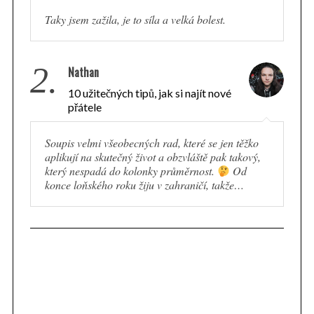
Taky jsem zažila, je to síla a velká bolest.
2.
Nathan
10 užitečných tipů, jak si najít nové
přátele
Soupis velmi všeobecných rad, které se jen těžko
aplikují na skutečný život a obzvláště pak takový,
který nespadá do kolonky průměrnost.
Od
konce loňského roku žiju v zahraničí, takže…
S
e
a
r
c
h
f