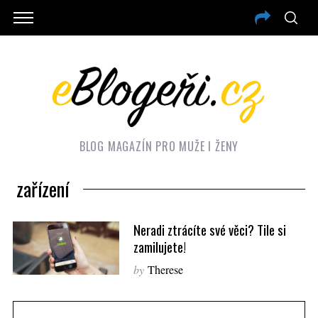
BLOG MAGAZÍN PRO MUŽE I ŽENY
zařízení
Neradi ztrácíte své věci? Tile si
zamilujete!
by
Therese