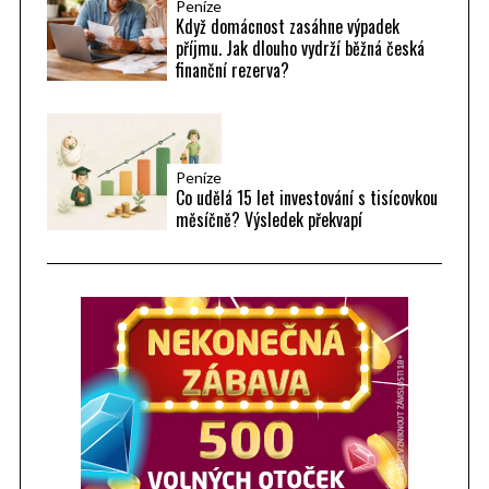
Peníze
Když domácnost zasáhne výpadek
příjmu. Jak dlouho vydrží běžná česká
finanční rezerva?
Peníze
Co udělá 15 let investování s tisícovkou
měsíčně? Výsledek překvapí