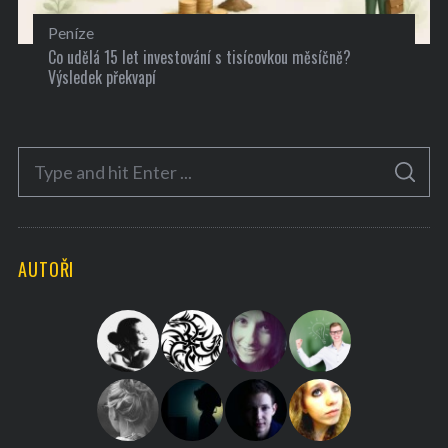
Peníze
Co udělá 15 let investování s tisícovkou měsíčně?
Výsledek překvapí
S
S
e
E
A
a
R
C
H
r
AUTOŘI
c
h
f
o
r
: