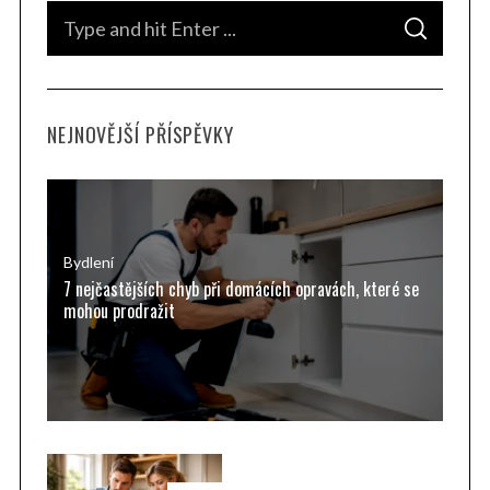
S
S
e
E
A
a
R
C
H
r
NEJNOVĚJŠÍ PŘÍSPĚVKY
c
h
f
o
r
Bydlení
7 nejčastějších chyb při domácích opravách, které se
:
mohou prodražit