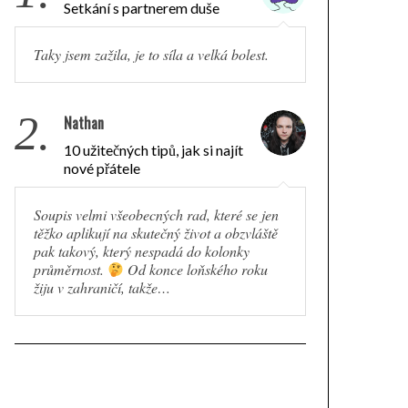
Setkání s partnerem duše
Taky jsem zažila, je to síla a velká bolest.
2.
Nathan
10 užitečných tipů, jak si najít
nové přátele
Soupis velmi všeobecných rad, které se jen
těžko aplikují na skutečný život a obzvláště
pak takový, který nespadá do kolonky
průměrnost.
Od konce loňského roku
žiju v zahraničí, takže…