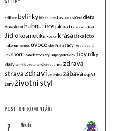
ŠTÍTKY
bylinky
dieta
cestování
cvičení
běhání
aplikace
hubnutí
jak na to
dovolená
iOS
jednoduchost
krása
Jídlo
kosmetika
léto
láska
kočky
ovoce
rady
nemoc
make-up
pleť
Praha
recepty
seriál
tipy
triky
sport
Sex
stres
styl
superpotraviny
Spánek
zdravá
vlasy
vztahy
zdarma
volný čas
výlety
zdraví
strava
zábava
zelenina
úspěch
životní styl
ženy
POSLEDNÍ KOMENTÁŘE
1.
Nikita