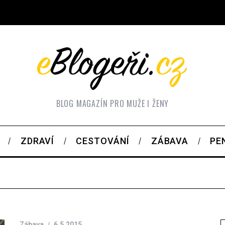
BLOG MAGAZÍN PRO MUŽE I ŽENY
ZDRAVÍ
CESTOVÁNÍ
ZÁBAVA
PE
Zábava
6.5.2015