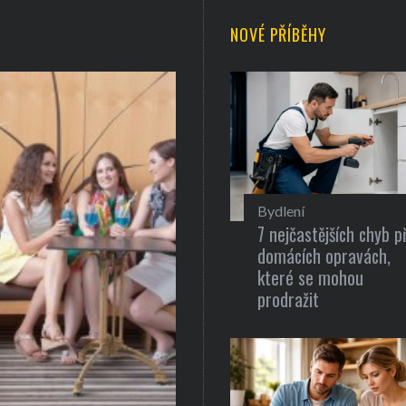
NOVÉ PŘÍBĚHY
Bydlení
7 nejčastějších chyb př
domácích opravách,
které se mohou
prodražit