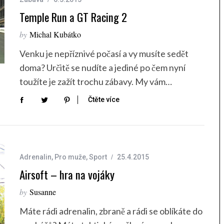
Temple Run a GT Racing 2
by
Michal Kubátko
Venku je nepříznivé počasí a vy musíte sedět
doma? Určitě se nudíte a jediné po čem nyní
toužíte je zažít trochu zábavy. My vám…
Čtěte více
Adrenalin
,
Pro muže
,
Sport
25.4.2015
Airsoft – hra na vojáky
by
Susanne
Máte rádi adrenalin, zbraně a rádi se oblíkáte do