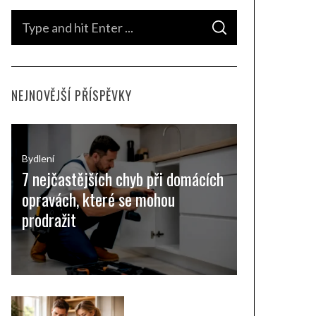
S
S
e
E
A
a
R
C
H
r
NEJNOVĚJŠÍ PŘÍSPĚVKY
c
h
f
o
Bydlení
7 nejčastějších chyb při domácích
r
opravách, které se mohou
:
prodražit