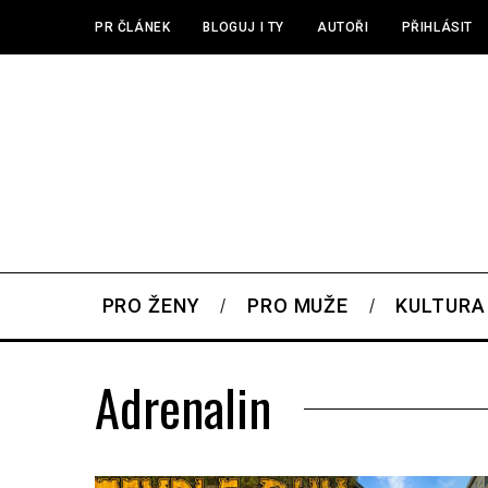
PR ČLÁNEK
BLOGUJ I TY
AUTOŘI
PŘIHLÁSIT
PRO ŽENY
PRO MUŽE
KULTURA
Adrenalin