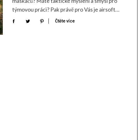
maskáčů? Máte taktické myšlení a smysl pro
týmovou práci? Pak právě pro Vás je airsoft…
Čtěte více