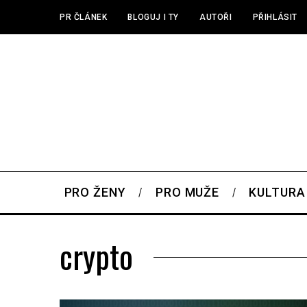
PR ČLÁNEK
BLOGUJ I TY
AUTOŘI
PŘIHLÁSIT
PRO ŽENY
PRO MUŽE
KULTURA
crypto