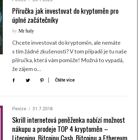
Příručka jak investovat do kryptoměn pro
úplné začátečníky
by
Mr haly
Chcete investovat do kryptoměn, ale nemáte
s tím žádné zkušenosti? V tom případě je tu naše
příručka, která vám pomůže! Možná to vypadá,
že zájem o…
Čtěte více
Peníze
31.7.2018
Skrill internetová peněženka nabízí možnost
nákupu a prodeje TOP 4 kryptoměn –
Litecoinu, Bitcoinu Cash, Bitcoinu a Ethereum