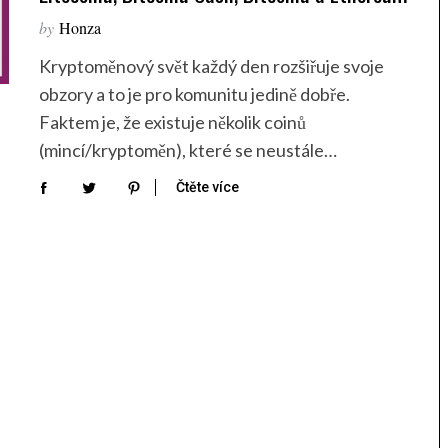
by
Honza
Kryptoměnový svět každý den rozšiřuje svoje
obzory a to je pro komunitu jedině dobře.
Faktem je, že existuje několik coinů
(mincí/kryptoměn), které se neustále…
Čtěte více