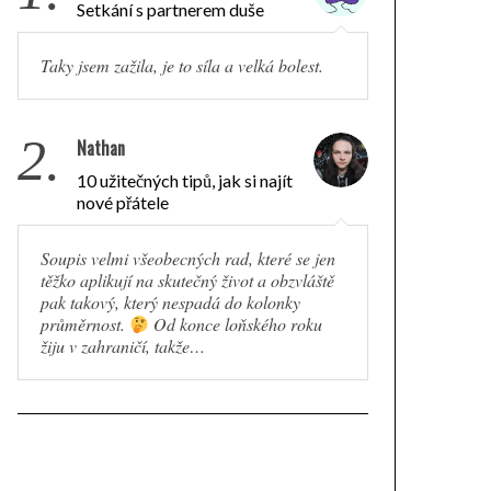
Setkání s partnerem duše
Taky jsem zažila, je to síla a velká bolest.
2.
Nathan
10 užitečných tipů, jak si najít
nové přátele
Soupis velmi všeobecných rad, které se jen
těžko aplikují na skutečný život a obzvláště
pak takový, který nespadá do kolonky
průměrnost.
Od konce loňského roku
žiju v zahraničí, takže…