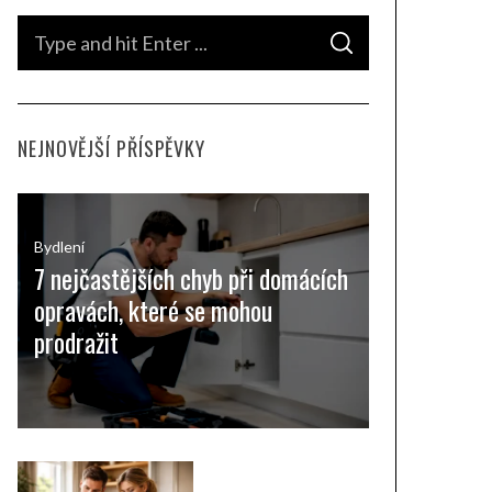
S
S
e
E
A
a
R
C
H
r
NEJNOVĚJŠÍ PŘÍSPĚVKY
c
h
f
o
Bydlení
7 nejčastějších chyb při domácích
r
opravách, které se mohou
:
prodražit