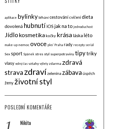
ŠTÍTKY
bylinky
dieta
cestování
cvičení
běhání
aplikace
hubnutí
jak na to
dovolená
iOS
jednoduchost
krása
Jídlo
kosmetika
léto
láska
kočky
ovoce
rady
nemoc
make-up
pleť
Praha
recepty
seriál
tipy
triky
sport
Sex
stres
styl
superpotraviny
Spánek
zdravá
vlasy
vztahy
zdarma
volný čas
výlety
zdraví
strava
zábava
zelenina
úspěch
životní styl
ženy
POSLEDNÍ KOMENTÁŘE
1.
Nikita