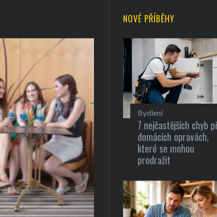
NOVÉ PŘÍBĚHY
Bydlení
7 nejčastějších chyb př
domácích opravách,
které se mohou
prodražit