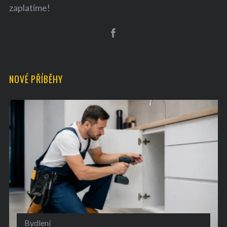
zaplatíme!
NOVÉ PŘÍBĚHY
Bydlení