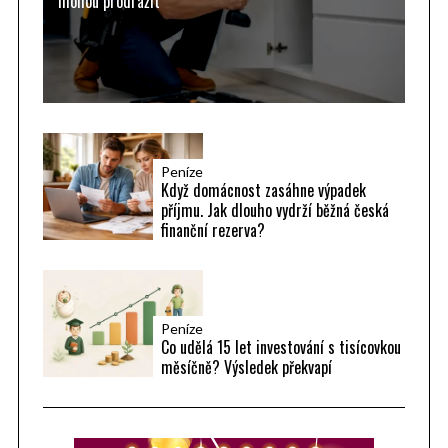
mohou prodražit
Peníze
Když domácnost zasáhne výpadek
příjmu. Jak dlouho vydrží běžná česká
finanční rezerva?
Peníze
Co udělá 15 let investování s tisícovkou
měsíčně? Výsledek překvapí