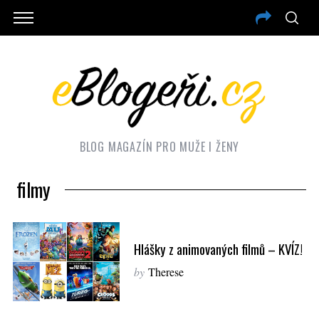
BLOG MAGAZÍN PRO MUŽE I ŽENY
filmy
Hlášky z animovaných filmů – KVÍZ!
by
Therese