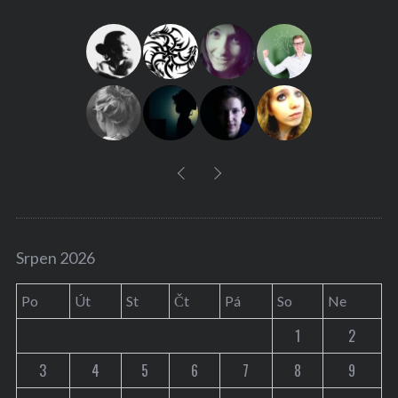
h
f
o
r
:
Srpen 2026
Po
Út
St
Čt
Pá
So
Ne
1
2
3
4
5
6
7
8
9