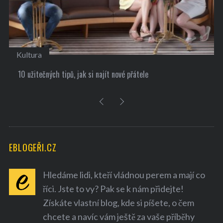
Kultura
10 užitečných tipů, jak si najít nové přátele
EBLOGEŘI.CZ
Hledáme lidi, kteří vládnou perem a mají co
říci. Jste to vy? Pak se k nám přidejte!
Získáte vlastní blog, kde si píšete, o čem
chcete a navíc vám ještě za vaše příběhy