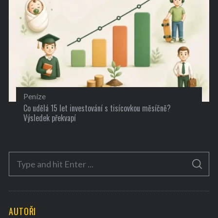
Peníze
Co udělá 15 let investování s tisícovkou měsíčně?
Výsledek překvapí
S
S
e
E
A
a
R
C
H
r
AUTOŘI
c