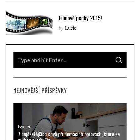
Filmové pecky 2015!
by
Lucie
S
S
e
E
A
a
R
C
H
r
NEJNOVĚJŠÍ PŘÍSPĚVKY
c
h
f
o
r
Bydlení
7 nejčastějších chyb při domácích opravách, které se
: