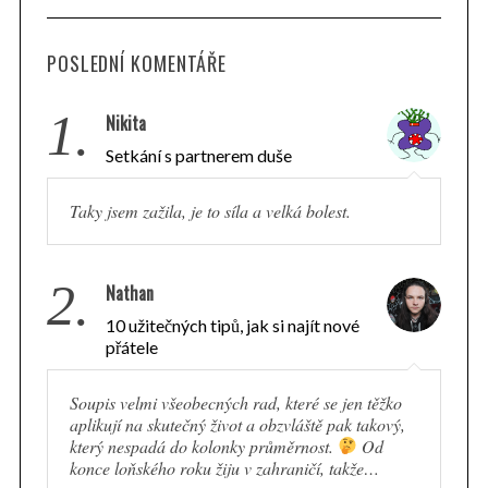
POSLEDNÍ KOMENTÁŘE
1.
Nikita
Setkání s partnerem duše
Taky jsem zažila, je to síla a velká bolest.
2.
Nathan
10 užitečných tipů, jak si najít nové
přátele
Soupis velmi všeobecných rad, které se jen těžko
S
aplikují na skutečný život a obzvláště pak takový,
e
který nespadá do kolonky průměrnost.
Od
a
konce loňského roku žiju v zahraničí, takže…
r