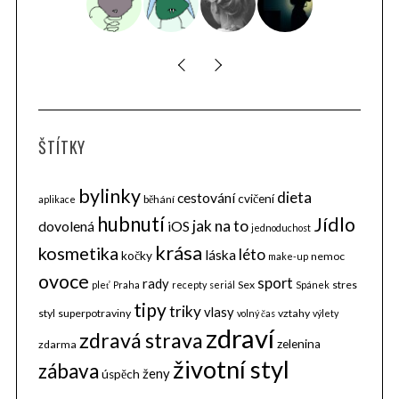
ŠTÍTKY
bylinky
dieta
cestování
cvičení
běhání
aplikace
hubnutí
Jídlo
jak na to
dovolená
iOS
jednoduchost
krása
kosmetika
léto
láska
kočky
nemoc
make-up
ovoce
sport
rady
Sex
stres
pleť
Praha
recepty
seriál
Spánek
tipy
triky
vlasy
styl
superpotraviny
vztahy
volný čas
výlety
zdraví
zdravá strava
zelenina
zdarma
životní styl
zábava
ženy
úspěch