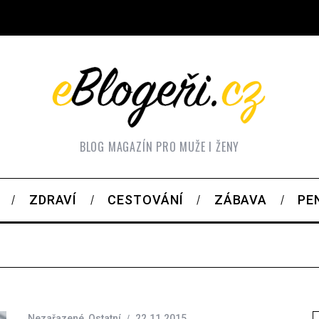
BLOG MAGAZÍN PRO MUŽE I ŽENY
ZDRAVÍ
CESTOVÁNÍ
ZÁBAVA
PE
Nezařazené
,
Ostatní
22.11.2015