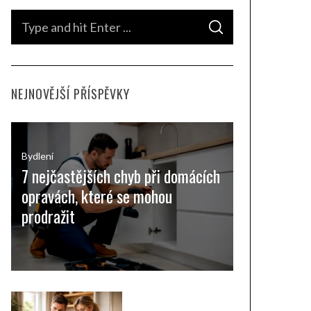
S
S
e
E
A
a
R
C
H
r
NEJNOVĚJŠÍ PŘÍSPĚVKY
c
h
f
o
Bydlení
7 nejčastějších chyb při domácích
r
opravách, které se mohou
:
prodražit