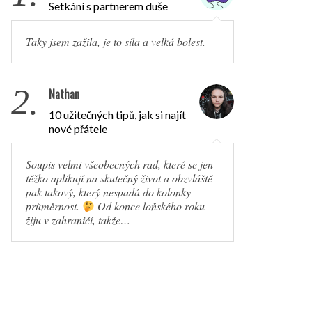
Setkání s partnerem duše
Taky jsem zažila, je to síla a velká bolest.
2.
Nathan
10 užitečných tipů, jak si najít
nové přátele
Soupis velmi všeobecných rad, které se jen
těžko aplikují na skutečný život a obzvláště
pak takový, který nespadá do kolonky
průměrnost.
Od konce loňského roku
žiju v zahraničí, takže…