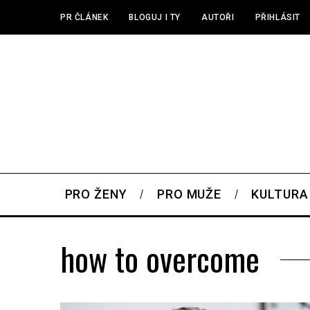
PR ČLÁNEK
BLOGUJ I TY
AUTOŘI
PŘIHLÁSIT
PRO ŽENY
PRO MUŽE
KULTURA
how to overcome