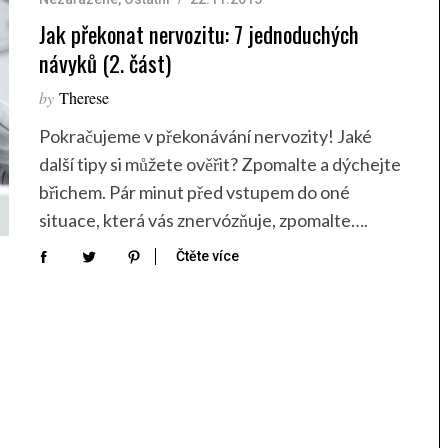
Jak překonat nervozitu: 7 jednoduchých
návyků (2. část)
by
Therese
Pokračujeme v překonávání nervozity! Jaké
další tipy si můžete ověřit? Zpomalte a dýchejte
břichem. Pár minut před vstupem do oné
situace, která vás znervózňuje, zpomalte….
Čtěte více