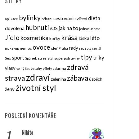
ŠTÍTKY
bylinky
dieta
cestování
cvičení
běhání
aplikace
hubnutí
jak na to
dovolená
iOS
jednoduchost
krása
Jídlo
kosmetika
léto
láska
kočky
ovoce
rady
nemoc
make-up
pleť
Praha
recepty
seriál
tipy
triky
sport
Sex
stres
styl
superpotraviny
Spánek
zdravá
vlasy
vztahy
zdarma
volný čas
výlety
zdraví
strava
zábava
zelenina
úspěch
životní styl
ženy
POSLEDNÍ KOMENTÁŘE
1.
Nikita