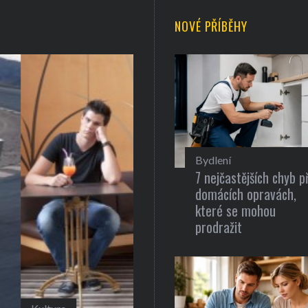
NOVÉ PŘÍBĚHY
Bydlení
7 nejčastějších chyb př
domácích opravách,
které se mohou
prodražit