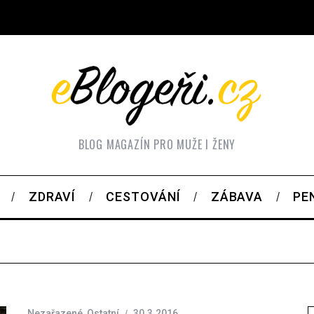
BLOG MAGAZÍN PRO MUŽE I ŽENY
ZDRAVÍ
CESTOVÁNÍ
ZÁBAVA
PE
Nezařazené
,
Ostatní
30.3.2016