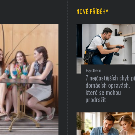
NOVÉ PŘÍBĚHY
Bydlení
7 nejčastějších chyb př
domácích opravách,
které se mohou
prodražit