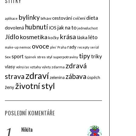
ŠTÍTKY
bylinky
dieta
cestování
cvičení
běhání
aplikace
hubnutí
jak na to
dovolená
iOS
jednoduchost
krása
Jídlo
kosmetika
léto
láska
kočky
ovoce
rady
nemoc
make-up
pleť
Praha
recepty
seriál
tipy
triky
sport
Sex
stres
styl
superpotraviny
Spánek
zdravá
vlasy
vztahy
zdarma
volný čas
výlety
zdraví
strava
zábava
zelenina
úspěch
životní styl
ženy
POSLEDNÍ KOMENTÁŘE
1.
Nikita