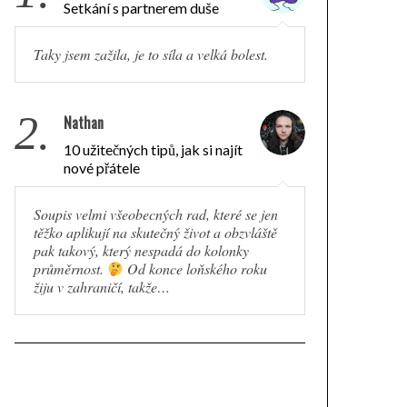
Setkání s partnerem duše
Taky jsem zažila, je to síla a velká bolest.
2.
Nathan
10 užitečných tipů, jak si najít
nové přátele
Soupis velmi všeobecných rad, které se jen
těžko aplikují na skutečný život a obzvláště
pak takový, který nespadá do kolonky
průměrnost.
Od konce loňského roku
žiju v zahraničí, takže…