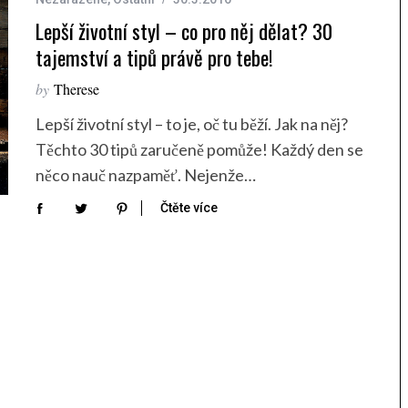
Lepší životní styl – co pro něj dělat? 30
tajemství a tipů právě pro tebe!
by
Therese
Lepší životní styl – to je, oč tu běží. Jak na něj?
Těchto 30 tipů zaručeně pomůže! Každý den se
něco nauč nazpaměť. Nejenže…
Čtěte více