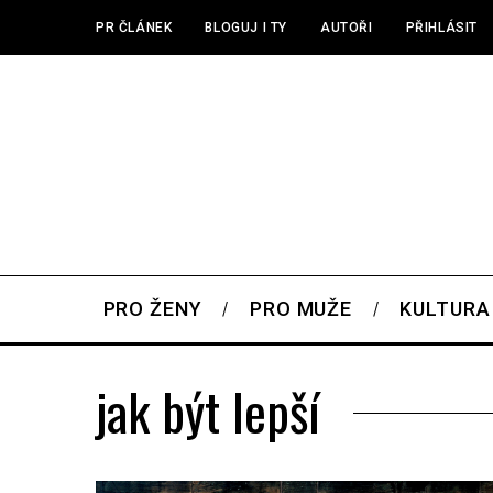
PR ČLÁNEK
BLOGUJ I TY
AUTOŘI
PŘIHLÁSIT
PRO ŽENY
PRO MUŽE
KULTURA
jak být lepší