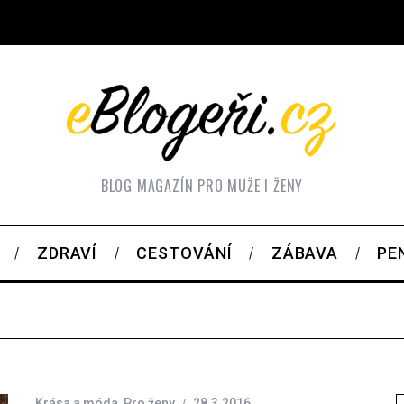
BLOG MAGAZÍN PRO MUŽE I ŽENY
ZDRAVÍ
CESTOVÁNÍ
ZÁBAVA
PE
Krása a móda
,
Pro ženy
28.3.2016