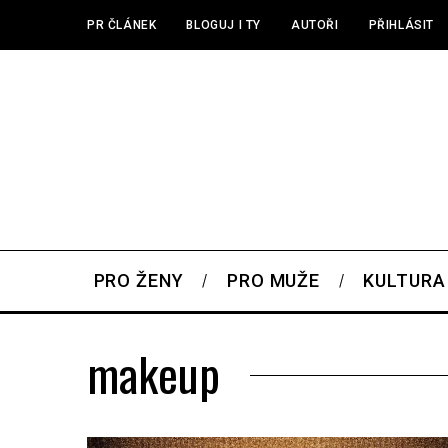
PR ČLÁNEK
BLOGUJ I TY
AUTOŘI
PŘIHLÁSIT
PRO ŽENY
PRO MUŽE
KULTURA
makeup