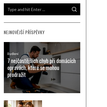
S
S
e
E
A
a
R
C
H
r
NEJNOVĚJŠÍ PŘÍSPĚVKY
c
h
f
o
Bydlení
7 nejčastějších chyb při domácích
r
opravách, které se mohou
:
prodražit