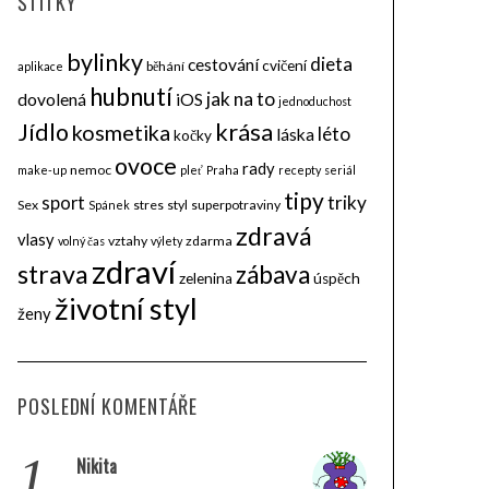
ŠTÍTKY
bylinky
dieta
cestování
cvičení
běhání
aplikace
hubnutí
jak na to
dovolená
iOS
jednoduchost
krása
Jídlo
kosmetika
léto
láska
kočky
ovoce
rady
nemoc
make-up
pleť
Praha
recepty
seriál
tipy
triky
sport
Sex
stres
styl
superpotraviny
Spánek
zdravá
vlasy
vztahy
zdarma
volný čas
výlety
zdraví
strava
zábava
zelenina
úspěch
životní styl
ženy
POSLEDNÍ KOMENTÁŘE
1.
Nikita