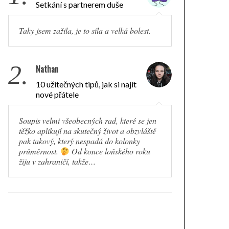
Setkání s partnerem duše
Taky jsem zažila, je to síla a velká bolest.
2.
Nathan
10 užitečných tipů, jak si najít
nové přátele
Soupis velmi všeobecných rad, které se jen
těžko aplikují na skutečný život a obzvláště
pak takový, který nespadá do kolonky
průměrnost.
Od konce loňského roku
žiju v zahraničí, takže…