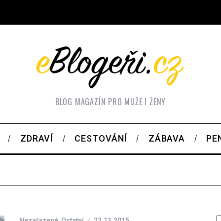
BLOG MAGAZÍN PRO MUŽE I ŽENY
ZDRAVÍ
CESTOVÁNÍ
ZÁBAVA
PE
Nezařazené
,
Ostatní
22.11.2015