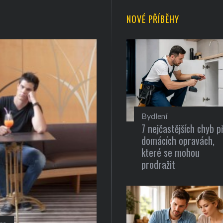
NOVÉ PŘÍBĚHY
Bydlení
7 nejčastějších chyb př
domácích opravách,
které se mohou
prodražit