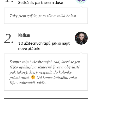
Setkání s partnerem duše
Taky jsem zažila, je to síla a velká bolest.
2.
Nathan
10 užitečných tipů, jak si najít
nové přátele
Soupis velmi všeobecných rad, které se jen
těžko aplikují na skutečný život a obzvláště
pak takový, který nespadá do kolonky
průměrnost.
Od konce loňského roku
žiju v zahraničí, takže…