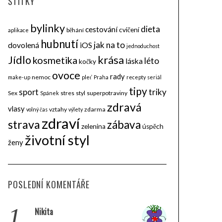
ŠTÍTKY
bylinky
dieta
cestování
cvičení
běhání
aplikace
hubnutí
jak na to
dovolená
iOS
jednoduchost
krása
Jídlo
kosmetika
léto
láska
kočky
ovoce
rady
nemoc
make-up
pleť
Praha
recepty
seriál
tipy
triky
sport
Sex
stres
styl
superpotraviny
Spánek
zdravá
vlasy
vztahy
zdarma
volný čas
výlety
zdraví
strava
zábava
zelenina
úspěch
životní styl
ženy
POSLEDNÍ KOMENTÁŘE
1.
Nikita