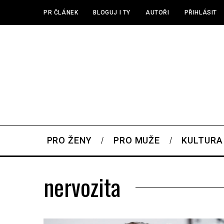
PR ČLÁNEK
BLOGUJ I TY
AUTOŘI
PŘIHLÁSIT
PRO ŽENY
PRO MUŽE
KULTURA
nervozita