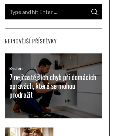
S
S
e
E
A
a
R
C
H
r
NEJNOVĚJŠÍ PŘÍSPĚVKY
c
h
f
o
Bydlení
7 nejčastějších chyb při domácích
r
opravách, které se mohou
:
prodražit