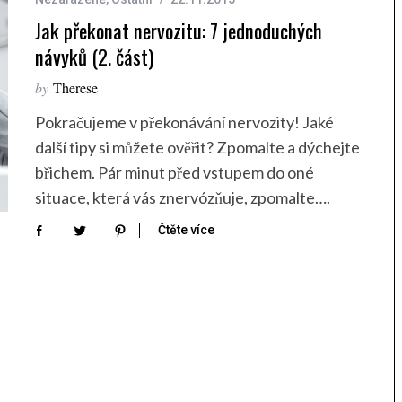
Jak překonat nervozitu: 7 jednoduchých
návyků (2. část)
by
Therese
Pokračujeme v překonávání nervozity! Jaké
další tipy si můžete ověřit? Zpomalte a dýchejte
břichem. Pár minut před vstupem do oné
situace, která vás znervózňuje, zpomalte….
Čtěte více